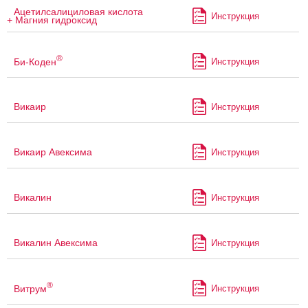
Ацетилсалициловая кислота
Инструкция
+ Магния гидроксид
®
Би-Коден
Инструкция
Викаир
Инструкция
Викаир Авексима
Инструкция
Викалин
Инструкция
Викалин Авексима
Инструкция
®
Витрум
Инструкция