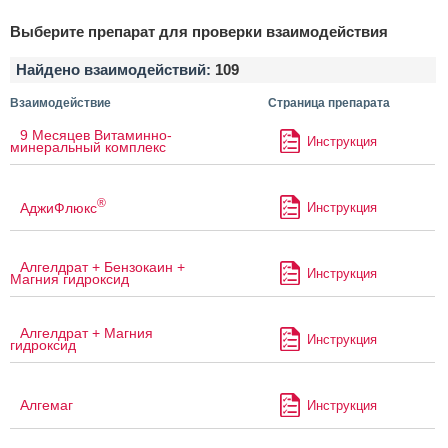
Выберите препарат для проверки взаимодействия
Найдено взаимодействий:
109
Взаимодействие
Страница препарата
9 Месяцев Витаминно-
Инструкция
минеральный комплекс
®
АджиФлюкс
Инструкция
Алгелдрат + Бензокаин +
Инструкция
Магния гидроксид
Алгелдрат + Магния
Инструкция
гидроксид
Алгемаг
Инструкция