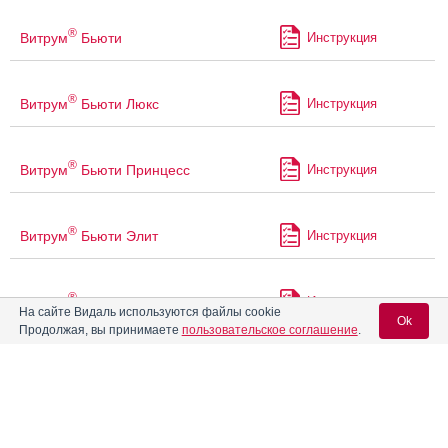
®
Витрум
Бьюти
Инструкция
®
Витрум
Бьюти Люкс
Инструкция
®
Витрум
Бьюти Принцесс
Инструкция
®
Витрум
Бьюти Элит
Инструкция
®
Витрум
Бэби
Инструкция
На сайте Видаль используются файлы cookie
Ok
Продолжая, вы принимаете
пользовательское соглашение
.
®
Витрум
Остеомаг
Инструкция
Вход для специалистов
E-mail учетной записи Vidal:
®
Витрум
Перфоменс
Инструкция