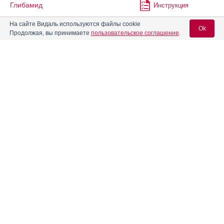
Глибамид
Инструкция
На сайте Видаль используются файлы cookie
Ok
Продолжая, вы принимаете
пользовательское соглашение
.
Глибекс
Инструкция
Вход для специалистов
®
Глибенез
Ретард
Инструкция
E-mail учетной записи Vidal:
Глибенкламид
Инструкция
Пароль:
Глибенкламид + Метформин
Инструкция
Глибенкламида таблетки
Инструкция
0.005 г
Регистрация
Забыли пароль?
Глибенфаж
Инструкция