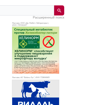
Расширенный поиск
Реклама. ООО «Др. Редди’с Лабораторис»,
ИНН: 770
7321227
Реклама. АО "Видаль Рус", ИНН 772
8043605