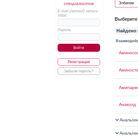
специалистов
E-mail учетной записи
Vidal:
Выберите 
Пароль:
Найдено 
Взаимодейс
Аминосо
Регистрация
Аминост
Забыли пароль?
Амипаре
Анаколд
Анальги
Анальгин