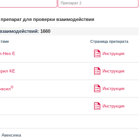
препарат для проверки взаимодействия
взаимодействий:
1660
твие
Страница препарата
л-Нео Е
Инструкция
ерил KE
Инструкция
®
нксил
Инструкция
Инструкция
н
 Авексима