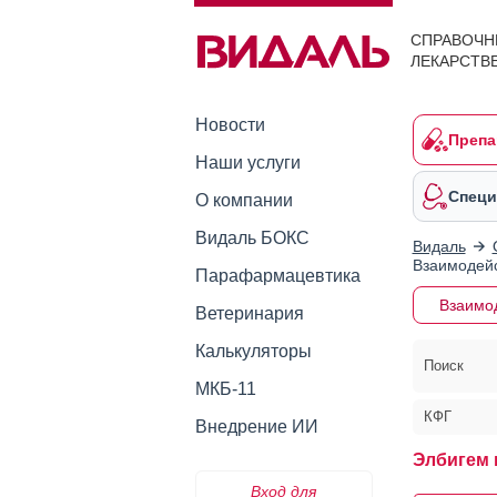
СПРАВОЧН
ЛЕКАРСТВ
Новости
Препа
Наши услуги
Специ
О компании
Видаль БОКС
Видаль
Взаимодейс
Парафармацевтика
Взаимо
Ветеринария
Калькуляторы
Поиск
МКБ-11
КФГ
Внедрение ИИ
Элбигем 
Вход для