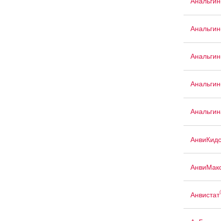
Анальги
Анальгин
Анальгин
Анальгин
Анальгина
АнвиКид
АнвиМак
Анвистат