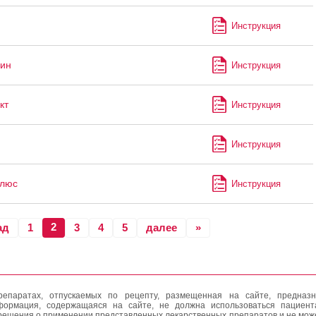
Инструкция
ин
Инструкция
кт
Инструкция
Инструкция
Плюс
Инструкция
2
ад
1
3
4
5
далее
»
епаратах, отпускаемых по рецепту, размещенная на сайте, предназн
формация, содержащаяся на сайте, не должна использоваться пациен
решения о применении представленных лекарственных препаратов и не мож