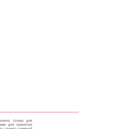
ачена только для
тами для принятия
ет служить заменой