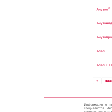
®
Анузол
Анузонид
Анузопро
Апап
Апап С 
«
наз
Информация о пр
специалистов. Ин
самостоятельного 