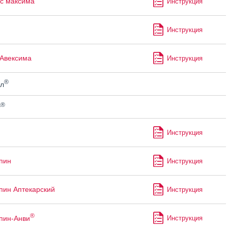
с максима
Инструкция
Инструкция
Авексима
Инструкция
®
л
®
т
Инструкция
пин
Инструкция
пин Аптекарский
Инструкция
®
пин-Анви
Инструкция