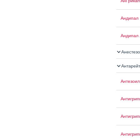
АнГрикап
Андипал
Андипал 
Анестезо
Антарей
Антезоил
Антигрип
Антигрип
Антигрип