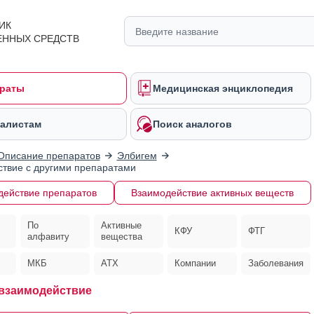
ИК
ЕННЫХ СРЕДСТВ
раты
Медицинская энциклопедия
алистам
Поиск аналогов
Описание препаратов
Элбигем
твие с другими препаратами
действие препаратов
Взаимодействие активных веществ
По
Активные
КФУ
ФТГ
алфавиту
вещества
МКБ
АТХ
Компании
Заболевания
взаимодействие