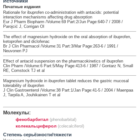
Источники
Печатные издания
Rationale for ibuprofen co-administration with antacids: potential
interaction mechanisms affecting drug absorption
Eur J Pharm Biopharm /Volume:69 Part:2/Jun Page:640-7 / 2008 /
Parojcić J, Corrigan OI
The effect of magnesium hydroxide on the oral absorption of ibuprofen,
ketoprofen and diclofenac
Br J Clin Pharmacol /Volume:31 Part:3/Mar Page:263-6 / 1991 /
Neuvonen PJ
Effect of antacid suspension on the pharmacokinetics of ibuprofen
Clin Pharm /Volume:6 Part:5/May Page:413-6 / 1987 / Gontarz N, Small
RE, Comstock TJ et al
Magnesium hydroxide in ibuprofen tablet reduces the gastric mucosal
tolerability of ibuprofen
J Clin Gastroenterol /Volume:38 Part:1/Jan Page:41-5 / 2004 / Maenpaa
J, Tarpila A, Jouhikainen T et al
Молекулы:
фенобарбитал
(phenobarbital)
колекальциферол
(colecalciferol)
Cтепень серьёзности/тяжести