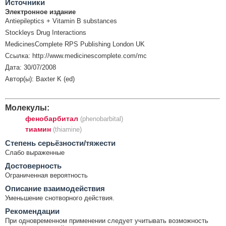
Источники
Электронное издание
Antiepileptics + Vitamin B substances
Stockleys Drug Interactions
MedicinesComplete RPS Publishing London UK
Ссылка: http://www.medicinescomplete.com/mc
Дата: 30/07/2008
Автор(ы): Baxter K (ed)
Молекулы:
фенобарбитал
(phenobarbital)
тиамин
(thiamine)
Cтепень серьёзности/тяжести
Слабо выраженные
Достоверность
Ограниченная вероятность
Описание взаимодействия
Уменьшение снотворного действия.
Рекомендации
При одновременном применении следует учитывать возможность