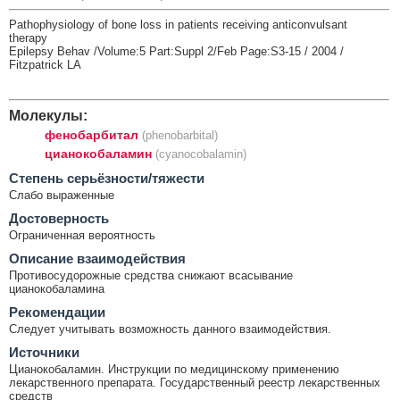
Pathophysiology of bone loss in patients receiving anticonvulsant
therapy
Epilepsy Behav /Volume:5 Part:Suppl 2/Feb Page:S3-15 / 2004 /
Fitzpatrick LA
Молекулы:
фенобарбитал
(phenobarbital)
цианокобаламин
(cyanocobalamin)
Cтепень серьёзности/тяжести
Слабо выраженные
Достоверность
Ограниченная вероятность
Описание взаимодействия
Противосудорожные средства снижают всасывание
цианокобаламина
Рекомендации
Следует учитывать возможность данного взаимодействия.
Источники
Цианокобаламин. Инструкции по медицинскому применению
лекарственного препарата. Государственный реестр лекарственных
средств