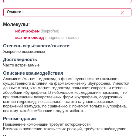
Молекулы:
ибупрофен
(ibuprofen)
магния оксид
(magnesium oxide)
Cтепень серьёзности/тяжести
Умеренно выраженные
Достоверность
Часто встречаемые
Описание взаимодействия
Алюминия/магния гидроксид в форме суспензии не оказывает
существенного влияния на фармакокинетику ибупрофена. Имеются
данные о том, что магния гидроксид повышает скорость и степень
абсорбции ибупрофена. В небольшом исследовании показано, что
при применении лекарственных форм ибупрофена, содержащих
магния гидроксид, повышалась частота случаев эрозивных
поражений желудка, по сравнению с приемом только ибупрофена,
поэтому такой комбинации следует избегать.
Рекомендации
Применение комбинации требует осторожности.
Возможно появление токсических реакций, требуется наблюдение.