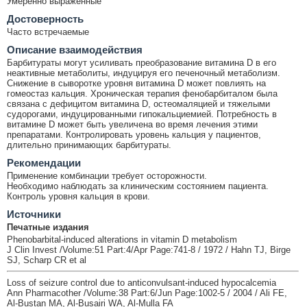
Умеренно выраженные
Достоверность
Часто встречаемые
Описание взаимодействия
Барбитураты могут усиливать преобразование витамина D в его
неактивные метаболиты, индуцируя его печеночный метаболизм.
Снижение в сыворотке уровня витамина D может повлиять на
гомеостаз кальция. Хроническая терапия фенобарбиталом была
связана с дефицитом витамина D, остеомаляцией и тяжелыми
судорогами, индуцированными гипокальциемией. Потребность в
витамине D может быть увеличена во время лечения этими
препаратами. Контролировать уровень кальция у пациентов,
длительно принимающих барбитураты.
Рекомендации
Применение комбинации требует осторожности.
Необходимо наблюдать за клиническим состоянием пациента.
Контроль уровня кальция в крови.
Источники
Печатные издания
Phenobarbital-induced alterations in vitamin D metabolism
J Clin Invest /Volume:51 Part:4/Apr Page:741-8 / 1972 / Hahn TJ, Birge
SJ, Scharp CR et al
Loss of seizure control due to anticonvulsant-induced hypocalcemia
Ann Pharmacother /Volume:38 Part:6/Jun Page:1002-5 / 2004 / Ali FE,
Al-Bustan MA, Al-Busairi WA, Al-Mulla FA