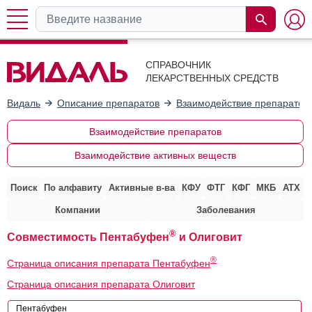
СПРАВОЧНИК
ЛЕКАРСТВЕННЫХ СРЕДСТВ
Видаль
Описание препаратов
Взаимодействие препаратов
Взаимодействие препаратов
Взаимодействие активных веществ
Поиск
По алфавиту
Активные в-ва
КФУ
ФТГ
КФГ
МКБ
АТХ
Компании
Заболевания
®
Совместимость Пентабуфен
и Олиговит
®
Страница описания препарата Пентабуфен
Страница описания препарата Олиговит