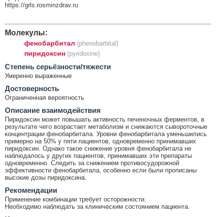
https://grls.rosminzdrav.ru
Молекулы:
фенобарбитал
(phenobarbital)
пиридоксин
(pyridoxine)
Cтепень серьёзности/тяжести
Умеренно выраженные
Достоверность
Ограниченная вероятность
Описание взаимодействия
Пиридоксин может повышать активность печеночных ферментов, в
результате чего возрастает метаболизм и снижаются сывороточные
концентрации фенобарбитала. Уровни фенобарбитала уменьшились
примерно на 50% у пяти пациентов, одновременно принимавших
пиридоксин. Однако такое снижение уровня фенобарбитала не
наблюдалось у других пациентов, принимавших эти препараты
одновременно. Следить за снижением противосудорожной
эффективности фенобарбитала, особенно если были прописаны
высокие дозы пиридоксина.
Рекомендации
Применение комбинации требует осторожности.
Необходимо наблюдать за клиническим состоянием пациента.