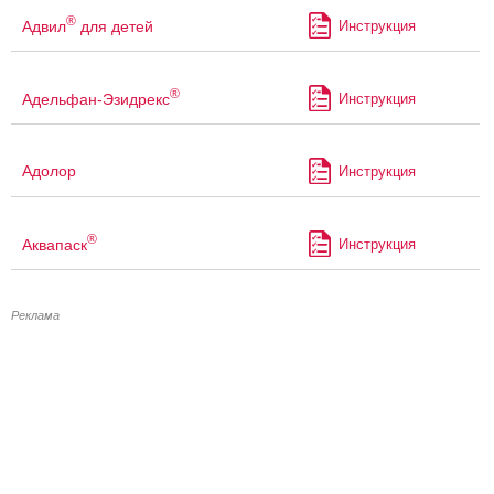
®
Адвил
для детей
Инструкция
®
Адельфан-Эзидрекс
Инструкция
Адолор
Инструкция
®
Аквапаск
Инструкция
Реклама