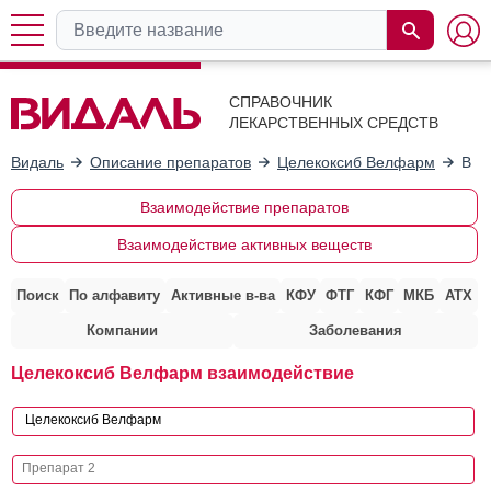
СПРАВОЧНИК
ЛЕКАРСТВЕННЫХ СРЕДСТВ
Видаль
Описание препаратов
Целекоксиб Велфарм
Вза
Взаимодействие препаратов
Взаимодействие активных веществ
Поиск
По алфавиту
Активные в-ва
КФУ
ФТГ
КФГ
МКБ
АТХ
Компании
Заболевания
Целекоксиб Велфарм взаимодействие