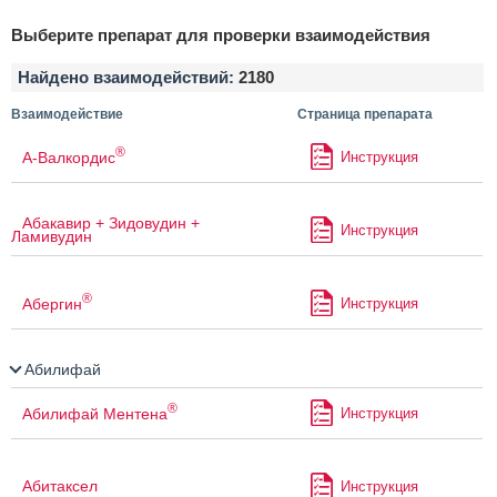
Выберите препарат для проверки взаимодействия
Найдено взаимодействий:
2180
Взаимодействие
Страница препарата
®
А-Валкордис
Инструкция
Абакавир + Зидовудин +
Инструкция
Ламивудин
®
Абергин
Инструкция
Абилифай
®
Абилифай Ментена
Инструкция
Абитаксел
Инструкция