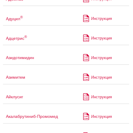
®
Адуцил
Инструкция
®
Адцетрис
Инструкция
Азидотимидин
Инструкция
Азимитем
Инструкция
Айклусиг
Инструкция
Акалабрутиниб-Промомед
Инструкция