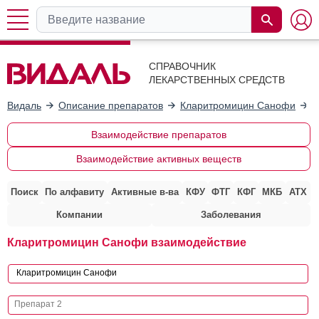
СПРАВОЧНИК
ЛЕКАРСТВЕННЫХ СРЕДСТВ
Видаль
Описание препаратов
Кларитромицин Санофи
В
Взаимодействие препаратов
Взаимодействие активных веществ
Поиск
По алфавиту
Активные в-ва
КФУ
ФТГ
КФГ
МКБ
АТХ
Компании
Заболевания
Кларитромицин Санофи взаимодействие