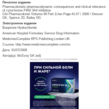
Печатное издание
Pharmacokinetic-pharmacodynamic consequences and clinical relevance
of cytochrome P450 3A4 inhibition
Clin Pharmacokinet /Volume:38 Part:1/Jan Page:41-57 / 2000 / Dresser
GK, Spence JD, Bailey DG
Электронное издание
Buspirone Hydrochloride
American Hospital Formulary Service Drug Information
MedicinesComplete RPS Publishing London UK
Ссылка: http://www.medicinescomplete.com/mc
Дата: 01/07/2008
Автор(ы): McEvoy GK (ed)
Реклама. ООО "ОПЕЛЛА ХЕЛСКЕА", ИНН 971
0085580