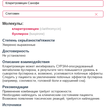
Молекулы:
кларитромицин
(clarithromycin)
буспирон
(buspirone)
Cтепень серьёзности/тяжести
Умеренно выраженные
Достоверность
Не установлено
Описание взаимодействия
Кларитромицин может ингибировать СУР3А4-опосредованный
метаболизм буспирона, в результате чего повышается уровень в
сыворотке буспирона и, возможно, усиливаются побочные эффекты.
Следить у пациента за увеличением побочных эффектов буспирона
(например, сонливости, головной боли и нарушений сна).
Рекомендации
Применение комбинации требует осторожности.
Необходимо наблюдать за клиническим состоянием пациента.
Возможно появление токсических реакций, требуется наблюдение.
Источники