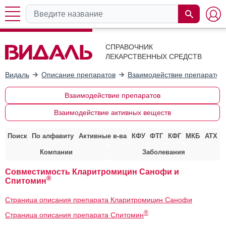
СПРАВОЧНИК
ЛЕКАРСТВЕННЫХ СРЕДСТВ
Видаль
Описание препаратов
Взаимодействие препаратов
Взаимодействие препаратов
Взаимодействие активных веществ
Поиск
По алфавиту
Активные в-ва
КФУ
ФТГ
КФГ
МКБ
АТХ
Компании
Заболевания
Совместимость Кларитромицин Санофи и
®
Спитомин
Страница описания препарата Кларитромицин Санофи
®
Страница описания препарата Спитомин