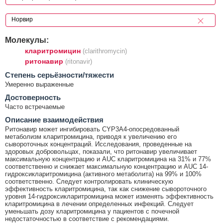
Молекулы:
кларитромицин
(clarithromycin)
ритонавир
(ritonavir)
Cтепень серьёзности/тяжести
Умеренно выраженные
Достоверность
Часто встречаемые
Описание взаимодействия
Ритонавир может ингибировать CYP3A4-опосредованный
метаболизм кларитромицина, приводя к увеличению его
сывороточных концентраций. Исследования, проведенные на
здоровых добровольцах, показали, что ритонавир увеличивает
максимальную концентрацию и AUC кларитромицина на 31% и 77%
соответственно и снижает максимальную концентрацию и AUC 14-
гидроксикларитромицина (активного метаболита) на 99% и 100%
соответственно. Следует контролировать клиническую
эффективность кларитромицина, так как снижение сывороточного
уровня 14-гидроксикларитромицина может изменять эффективность
кларитромицина в лечении определенных инфекций. Следует
уменьшать дозу кларитромицина у пациентов с почечной
недостаточностью в соответствие с рекомендациями.