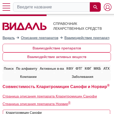
СПРАВОЧНИК
ЛЕКАРСТВЕННЫХ СРЕДСТВ
Видаль
Описание препаратов
Взаимодействие препаратов
Взаимодействие препаратов
Взаимодействие активных веществ
Поиск
По алфавиту
Активные в-ва
КФУ
ФТГ
КФГ
МКБ
АТХ
Компании
Заболевания
®
Совместимость Кларитромицин Санофи и Норвир
Страница описания препарата Кларитромицин Санофи
®
Страница описания препарата Норвир