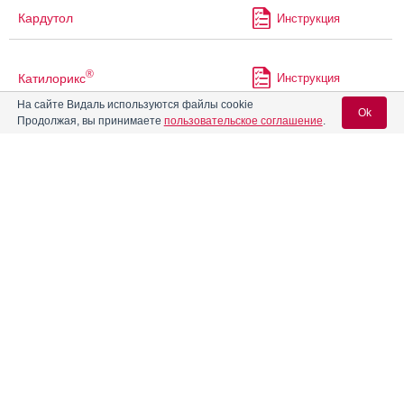
Кардутол
Инструкция
®
Катилорикс
Инструкция
На сайте Видаль используются файлы cookie
Ok
Продолжая, вы принимаете
пользовательское соглашение
.
Квадевит
Инструкция
Вход для специалистов
®
Кевзара
Инструкция
E-mail учетной записи Vidal:
Кемерувир
Инструкция
Пароль:
Кетоконазол
Инструкция
Кетоконазол ДС
Инструкция
Регистрация
Забыли пароль?