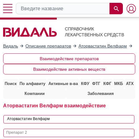
СПРАВОЧНИК
ЛЕКАРСТВЕННЫХ СРЕДСТВ
Видаль
Описание препаратов
Аторвастатин Велфарм
Вз
Взаимодействие препаратов
Взаимодействие активных веществ
Поиск
По алфавиту
Активные в-ва
КФУ
ФТГ
КФГ
МКБ
АТХ
Компании
Заболевания
Аторвастатин Велфарм взаимодействие