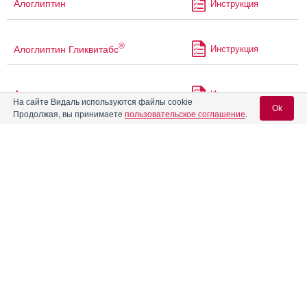
Алоглиптин
Инструкция
®
Алоглиптин Гликвитабс
Инструкция
Алпразолам
Инструкция
На сайте Видаль используются файлы cookie
Ok
Продолжая, вы принимаете
пользовательское соглашение
.
®
Алтумвен
Инструкция
Вход для специалистов
E-mail учетной записи Vidal:
Альгофетин
Инструкция
Пароль:
Альдактон
Инструкция
Альфабрим
Инструкция