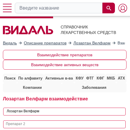
СПРАВОЧНИК
ЛЕКАРСТВЕННЫХ СРЕДСТВ
Видаль
Описание препаратов
Лозартан Велфарм
Взаим
Взаимодействие препаратов
Взаимодействие активных веществ
Поиск
По алфавиту
Активные в-ва
КФУ
ФТГ
КФГ
МКБ
АТХ
Компании
Заболевания
Лозартан Велфарм взаимодействие