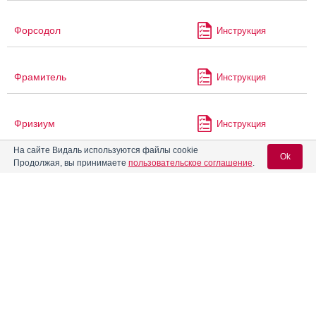
Форсодол
Инструкция
Фрамитель
Инструкция
Фризиум
Инструкция
На сайте Видаль используются файлы cookie
Ok
Продолжая, вы принимаете
пользовательское соглашение
.
ФриКолд КИДС
Инструкция
Вход для специалистов
Фторотан
Инструкция
E-mail учетной записи Vidal:
Фулсед
Инструкция
Пароль:
Хальцион
Инструкция