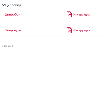
Ципробид
Ципробрин
Инструкция
Ципродокс
Инструкция
Реклама