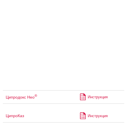
®
Ципродокс Нео
Инструкция
ЦипроКаз
Инструкция