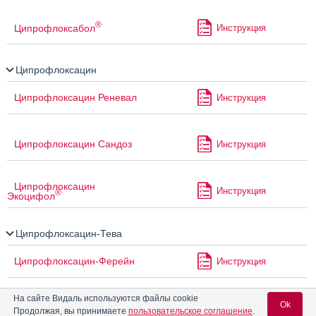
®
Ципрофлоксабол
Инструкция
Ципрофлоксацин
Ципрофлоксацин Реневал
Инструкция
Ципрофлоксацин Сандоз
Инструкция
Ципрофлоксацин
Инструкция
®
Экоцифол
Ципрофлоксацин-Тева
Ципрофлоксацин-Ферейн
Инструкция
На сайте Видаль используются файлы cookie
Ok
®
Ципрофлоксацин-ФПО
Инструкция
Продолжая, вы принимаете
пользовательское соглашение
.