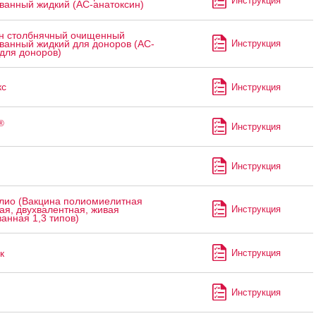
Инструкция
ванный жидкий (АС-анатоксин)
н столбнячный очищенный
Инструкция
ванный жидкий для доноров (АС-
для доноров)
с
Инструкция
®
Инструкция
Инструкция
лио (Вакцина полиомиелитная
Инструкция
ая, двухвалентная, живая
анная 1,3 типов)
к
Инструкция
Инструкция