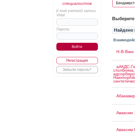
специалистов
E-mail учетной записи
Vidal:
Выберите 
Пароль:
Найдено 
Взаимодейс
H-B-Вакс 
Регистрация
аАКДС-Ге
Забыли пароль?
столбняка,
адсорбиро
Haemophilu
синтетичес
Абакавир
Аваксим 
Аваксим 