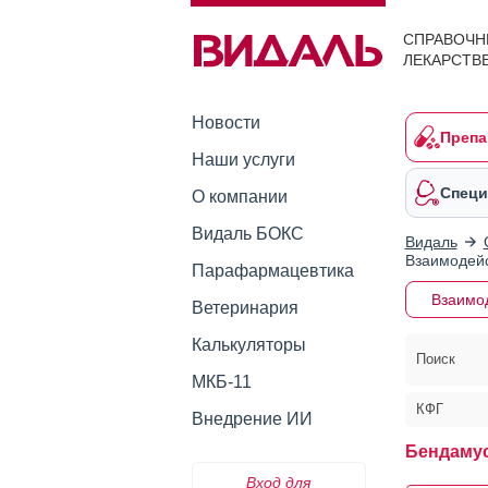
СПРАВОЧН
ЛЕКАРСТВ
Новости
Препа
Наши услуги
Специ
О компании
Видаль БОКС
Видаль
Взаимодейс
Парафармацевтика
Взаимо
Ветеринария
Калькуляторы
Поиск
МКБ-11
КФГ
Внедрение ИИ
Бендамус
Вход для