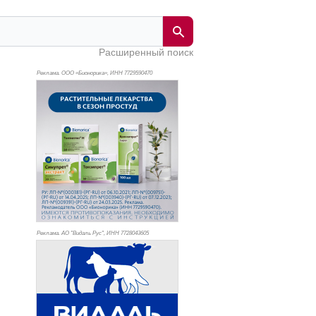
Расширенный поиск
Реклама. ООО «Бионорика», ИНН 772
9590470
Реклама. АО "Видаль Рус", ИНН 772
8043605