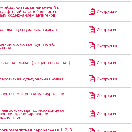
комбинированная гепатита В и
Инструкция
а дифтерийно-столбнячного с
ым содержанием антигенов
коревая культуральная живая
Инструкция
менингококковая групп A и C
Инструкция
идная
оспенная живая (вакцина оспенная)
Инструкция
паротитная культуральная живая
Инструкция
паротитно-коревая культуральная
Инструкция
пневмококковая полисахаридная
Инструкция
ванная адсорбированная
ивалентная
полиомиелитная пероральная 1, 2, 3
Инструкция