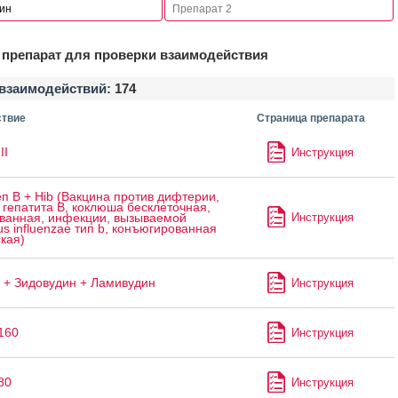
препарат для проверки взаимодействия
взаимодействий:
174
твие
Страница препарата
II
Инструкция
п B + Hib (Вакцина против дифтерии,
 гепатита B, коклюша бесклеточная,
Инструкция
ванная, инфекции, вызываемой
s influenzae тип b, конъюгированная
кая)
 + Зидовудин + Ламивудин
Инструкция
160
Инструкция
80
Инструкция