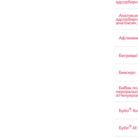
адсорбиро
Анатокси
адсорбиро
анатоксин 
Афлюмик
Бегривак
Бексеро
БиВак по
пероральн
аттенуиров
®
Бубо
-Ко
®
Бубо
-М