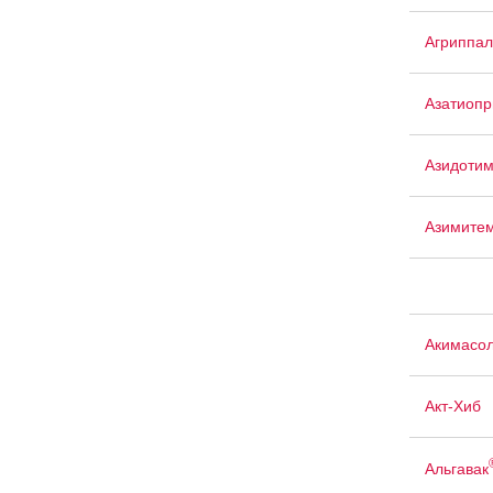
Агриппал
Азатиопр
Азидоти
Азимите
Акимасо
Акт-Хиб
Альгавак