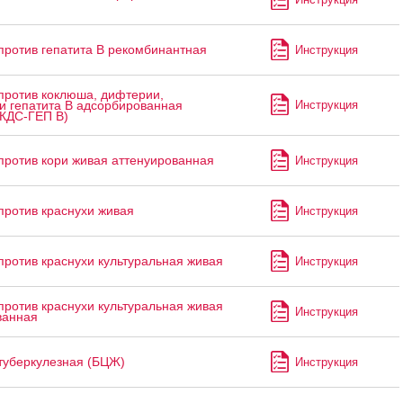
против гепатита В рекомбинантная
Инструкция
против коклюша, дифтерии,
Инструкция
и гепатита В адсорбированная
АКДС-ГЕП В)
против кори живая аттенуированная
Инструкция
против краснухи живая
Инструкция
против краснухи культуральная живая
Инструкция
против краснухи культуральная живая
Инструкция
ванная
туберкулезная (БЦЖ)
Инструкция