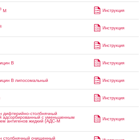
®
М
Инструкция
®
Инструкция
п
Инструкция
ицин В
Инструкция
ицин В липосомальный
Инструкция
л
Инструкция
н дифтерийно-столбнячный
 адсорбированный с уменьшенным
Инструкция
ем антигенов жидкий (АДС-М
н столбнячный очищенный