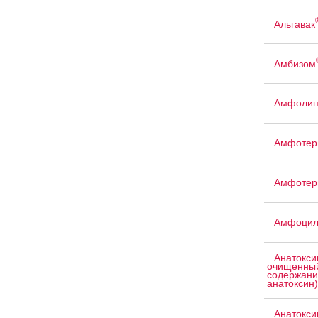
Альгавак
Амбизом
Амфоли
Амфотер
Амфотер
Амфоци
Анатокси
очищенный
содержани
анатоксин)
Анатокси