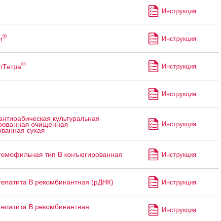
Инструкция
®
п
Инструкция
®
пТетра
Инструкция
Инструкция
антирабическая культуральная
Инструкция
рованная очищенная
ованная сухая
гемофильная тип B конъюгированная
Инструкция
гепатита В рекомбинантная (рДНК)
Инструкция
гепатита В рекомбинантная
Инструкция
я