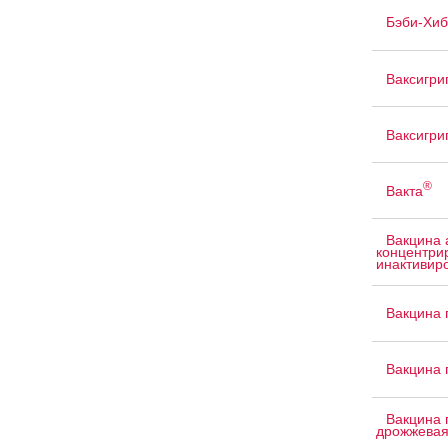
Бэби-Хиб
Ваксигри
Ваксигри
®
Вакта
Вакцина 
концентри
инактивир
Вакцина 
Вакцина 
Вакцина 
дрожжева