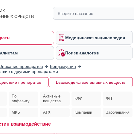
ИК
ЕННЫХ СРЕДСТВ
раты
Медицинская энциклопедия
алистам
Поиск аналогов
Описание препаратов
Бендамустин
твие с другими препаратами
действие препаратов
Взаимодействие активных веществ
По
Активные
КФУ
ФТГ
алфавиту
вещества
МКБ
АТХ
Компании
Заболевания
тин взаимодействие