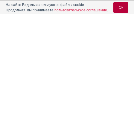
На сайте Видаль используются файлы cookie
Ok
Продолжая, вы принимаете
пользовательское соглашение
.
Джулука
Инструкция
Вход для специалистов
®
Диане-35
Инструкция
E-mail учетной записи Vidal:
Дигоксин
Пароль:
Дигоксин Гриндекс
Инструкция
Дигоксин Никомед
Дигоксин Реневал
Инструкция
Регистрация
Забыли пароль?
Дигоксин ТФТ
Инструкция