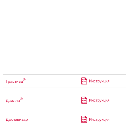
®
Грастива
Инструкция
®
Даилла
Инструкция
Даклавизар
Инструкция