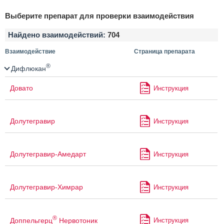
Выберите препарат для проверки взаимодействия
Найдено взаимодействий:
704
Взаимодействие
Страница препарата
®
Дифлюкан
Довато
Инструкция
Долутегравир
Инструкция
Долутегравир-Амедарт
Инструкция
Долутегравир-Химрар
Инструкция
®
Доппельгерц
Нервотоник
Инструкция