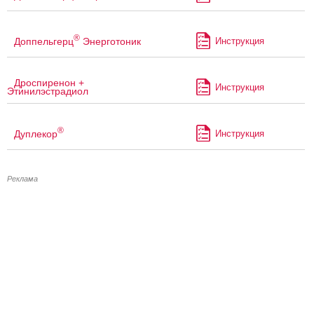
®
Доппельгерц
Энерготоник
Инструкция
Дроспиренон +
Инструкция
Этинилэстрадиол
®
Дуплекор
Инструкция
Реклама