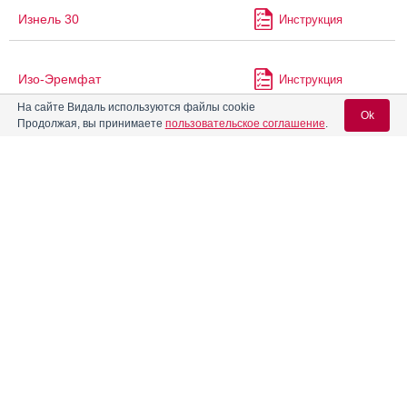
Изнель 30
Инструкция
Изо-Эремфат
Инструкция
На сайте Видаль используются файлы cookie
Ok
Продолжая, вы принимаете
пользовательское соглашение
.
®
Изокомб
Инструкция
Вход для специалистов
Изониазид + Рифампицин
Инструкция
E-mail учетной записи Vidal:
Инвида ОДП
Инструкция
Пароль:
®
Инвираза
Инструкция
®
Инеджи
Инструкция