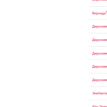
Вирнада
Дарунав
Дарунави
Дарунави
Дарунав
Дарунави
Зимбакта
Изо-Эре