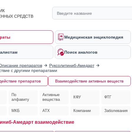
ИК
ЕННЫХ СРЕДСТВ
раты
Медицинская энциклопедия
алистам
Поиск аналогов
Описание препаратов
Руксолитиниб-Амедарт
твие с другими препаратами
действие препаратов
Взаимодействие активных веществ
По
Активные
КФУ
ФТГ
алфавиту
вещества
МКБ
АТХ
Компании
Заболевания
иниб-Амедарт взаимодействие