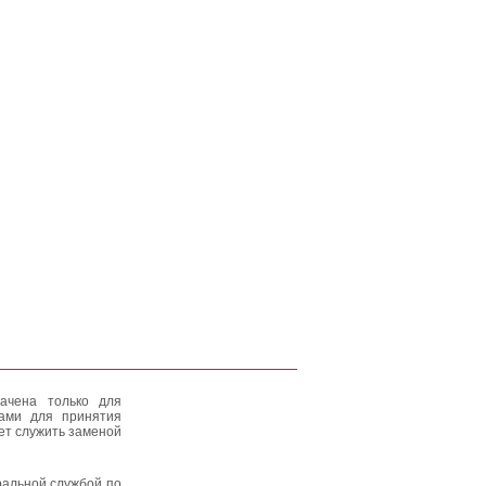
ачена только для
тами для принятия
ет служить заменой
альной службой по