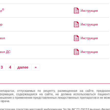
®
л
Инструкция
ир
Инструкция
зол
Инструкция
зол ДС
Инструкция
3
4
далее
»
епаратах, отпускаемых по рецепту, размещенная на сайте, предназн
формация, содержащаяся на сайте, не должна использоваться пациен
решения о применении представленных лекарственных препаратов и не мож
 врача.
егистрации средства массовой информации Эл № ФС77-79153 выдано Федер