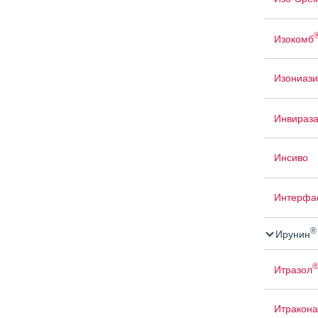
Изокомб
Изониаз
Инвираз
Инсиво
Интерфа
®
Ирунин
Итразол
Итракона