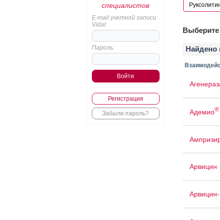
специалистов
E-mail учетной записи
Vidal:
Выберите 
Пароль:
Найдено 
Взаимодейс
Агенераз
Регистрация
®
Адемио
Забыли пароль?
Ампризи
Арвицин
Арвицин-