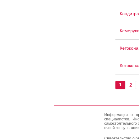
Кандитра
Кемерув
Кетокона
Кетокона
1
2
Информация о пр
специалистов. Ин
самостоятельного 
очной консультации
Свидетельство о р