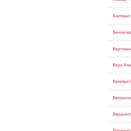
Бактикап
Бинокла
Вартован
Веро-Кл
Викейра 
Виктрели
Вирасепт
Виринок