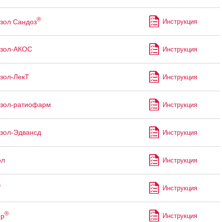
®
зол Сандоз
Инструкция
азол-АКОС
Инструкция
зол-ЛекТ
Инструкция
азол-ратиофарм
Инструкция
зол-Эдвансд
Инструкция
ол
Инструкция
®
Инструкция
®
ир
Инструкция