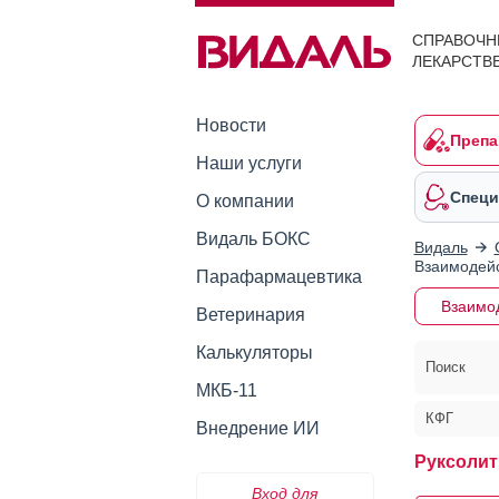
СПРАВОЧН
ЛЕКАРСТВ
Новости
Препа
Наши услуги
Специ
О компании
Видаль БОКС
Видаль
Взаимодейс
Парафармацевтика
Взаимо
Ветеринария
Калькуляторы
Поиск
МКБ-11
КФГ
Внедрение ИИ
Руксолит
Вход для