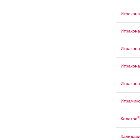
Итракона
Итракон
Итракона
Итракон
Итракона
Итрамик
Калетра
Калидав