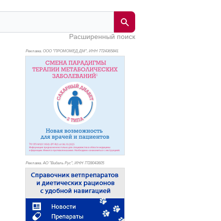
Расширенный поиск
Реклама. ООО "ПРОМОМЕД ДМ", ИНН 772
4365841
Реклама. АО "Видаль Рус", ИНН 772
8043605