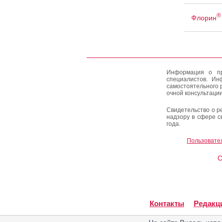
®
Флорин
Информация о пр
специалистов. Ин
самостоятельного 
очной консультации
Свидетельство о р
надзору в сфере с
года.
Пользовате
C
Контакты
Редакц