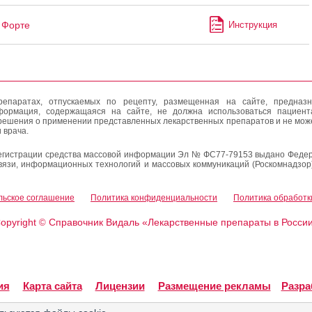
Форте
Инструкция
епаратах, отпускаемых по рецепту, размещенная на сайте, предназн
формация, содержащаяся на сайте, не должна использоваться пациен
решения о применении представленных лекарственных препаратов и не мож
 врача.
егистрации средства массовой информации Эл № ФС77-79153 выдано Федер
вязи, информационных технологий и массовых коммуникаций (Роскомнадзор
льское соглашение
Политика конфиденциальности
Политика обработк
opyright
Справочник Видаль «Лекарственные препараты в Росси
©
ия
Карта сайта
Лицензии
Размещение рекламы
Разра