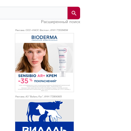
Расширенный поиск
Реклама. ООО «НАОС Восток», ИНН 772
0394094
Реклама. АО "Видаль Рус", ИНН 772
8043605