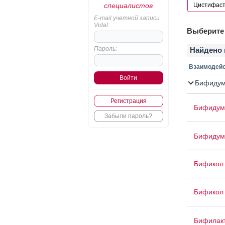
специалистов
E-mail учетной записи
Vidal:
Выберите 
Пароль:
Найдено 
Взаимодейс
Бифидум
Регистрация
Бифидумб
Забыли пароль?
Бифидум
Бификол
Бификол 
Бифилак