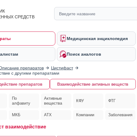
ИК
ЕННЫХ СРЕДСТВ
раты
Медицинская энциклопедия
алистам
Поиск аналогов
Описание препаратов
Цистифаст
твие с другими препаратами
действие препаратов
Взаимодействие активных веществ
По
Активные
КФУ
ФТГ
алфавиту
вещества
МКБ
АТХ
Компании
Заболевания
т взаимодействие