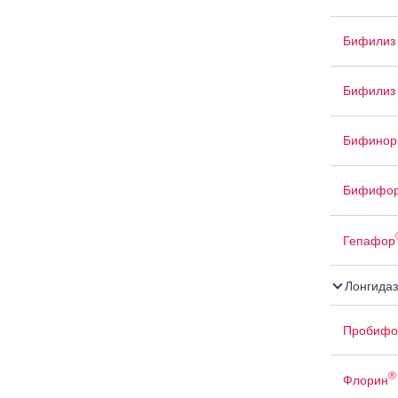
Бифилиз
Бифилиз 
Бифинор
Бифифо
Гепафор
Лонгидаз
Пробифо
®
Флорин