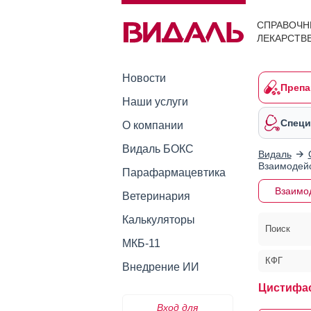
СПРАВОЧН
ЛЕКАРСТВ
Новости
Препа
Наши услуги
Специ
О компании
Видаль БОКС
Видаль
Взаимодейс
Парафармацевтика
Взаимо
Ветеринария
Калькуляторы
Поиск
МКБ-11
КФГ
Внедрение ИИ
Цистифас
Вход для