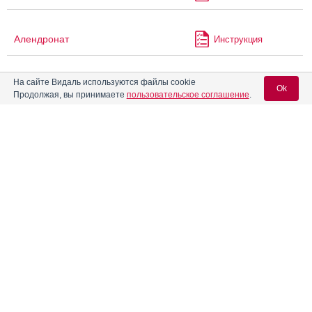
Алендронат
Инструкция
На сайте Видаль используются файлы cookie
Алендронат Канон
Инструкция
Ok
Продолжая, вы принимаете
пользовательское соглашение
.
Алендронат Керн Фарма
Инструкция
Вход для специалистов
E-mail учетной записи Vidal:
Алендронат Плива
Инструкция
Пароль:
Алендронат-Вертекс
Инструкция
Аленталь
Инструкция
®