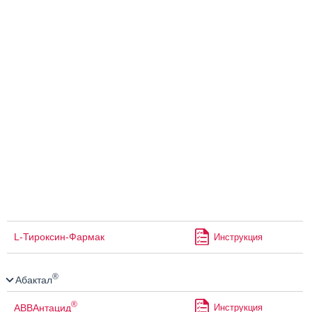
L-Тироксин-Фармак
Инструкция
®
Абактал
®
АВВАнтацид
Инструкция