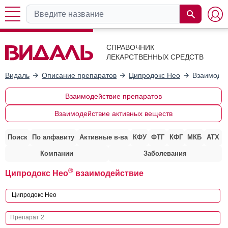
СПРАВОЧНИК
ЛЕКАРСТВЕННЫХ СРЕДСТВ
Видаль
Описание препаратов
Ципродокс Нео
Взаимодей
Взаимодействие препаратов
Взаимодействие активных веществ
Поиск
По алфавиту
Активные в-ва
КФУ
ФТГ
КФГ
МКБ
АТХ
Компании
Заболевания
®
Ципродокс Нео
взаимодействие