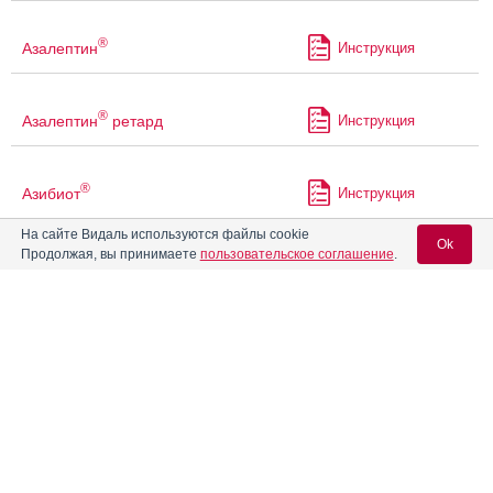
®
Азалептин
Инструкция
®
Азалептин
ретард
Инструкция
®
Азибиот
Инструкция
На сайте Видаль используются файлы cookie
Ok
Продолжая, вы принимаете
пользовательское соглашение
.
Азивок
Инструкция
Вход для специалистов
®
Азилект
Инструкция
E-mail учетной записи Vidal:
Азитрал
Инструкция
Пароль:
®
Азитрал Макс
Инструкция