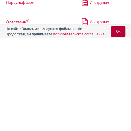
Норсульфазол
Инструкция
®
Олестезин
Инструкция
На сайте Видаль используются файлы cookie
Ok
Продолжая, вы принимаете
пользовательское соглашение
.
Ориприм
Инструкция
Вход для специалистов
Сильведерм
Инструкция
E-mail учетной записи Vidal:
Сульгин
Инструкция
Пароль:
Сульгин Авексима
Инструкция
Сульфадимезин
Инструкция
Регистрация
Забыли пароль?