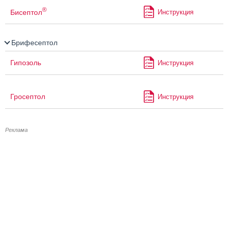
®
Бисептол
Инструкция
Брифесептол
Гипозоль
Инструкция
Гросептол
Инструкция
Реклама