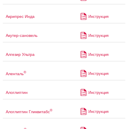
Акрипрес Инда
Инструкция
Акутер-сановель
Инструкция
Алгезир Ультра
Инструкция
®
Аленталь
Инструкция
Алоглиптин
Инструкция
®
Алоглиптин Гликвитабс
Инструкция