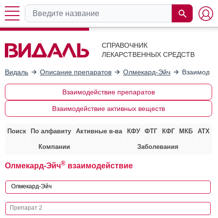
СПРАВОЧНИК
ЛЕКАРСТВЕННЫХ СРЕДСТВ
Видаль
Описание препаратов
Олмекард-Эйч
Взаимодей
Взаимодействие препаратов
Взаимодействие активных веществ
Поиск
По алфавиту
Активные в-ва
КФУ
ФТГ
КФГ
МКБ
АТХ
Компании
Заболевания
®
Олмекард-Эйч
взаимодействие