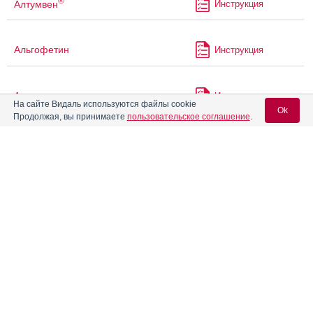
®
Алтумвен
Инструкция
Альгофетин
Инструкция
Альдактон
Инструкция
На сайте Видаль используются файлы cookie
Ok
Продолжая, вы принимаете
пользовательское соглашение
.
Альфабрим
Инструкция
Вход для специалистов
®
E-mail учетной записи Vidal:
Альфаган
Р
Инструкция
Пароль:
Амбене
Инструкция
®
АМБЕНИУМ
парентерал
Инструкция