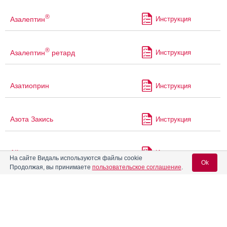
®
Азалептин
Инструкция
®
Азалептин
ретард
Инструкция
Азатиоприн
Инструкция
Азота Закись
Инструкция
Айронгард
Инструкция
На сайте Видаль используются файлы cookie
Ok
Продолжая, вы принимаете
пользовательское соглашение
.
Айрондекст
Инструкция
Вход для специалистов
E-mail учетной записи Vidal:
Айрсупра
Инструкция