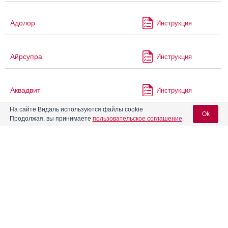
Адолор
Инструкция
Айрсупра
Инструкция
Аквадвит
Инструкция
На сайте Видаль используются файлы cookie
Ok
Продолжая, вы принимаете
пользовательское соглашение
.
Аквадетрим
Инструкция
Вход для специалистов
Аквадетрим Про
Инструкция
E-mail учетной записи Vidal:
®
Аквапаск
Инструкция
Пароль:
Акваферол-Д3 ВТФ
Инструкция