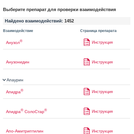
Выберите препарат для проверки взаимодействия
Найдено взаимодействий:
1452
Взаимодействие
Страница препарата
®
Анузол
Инструкция
Анузонидин
Инструкция
Апаурин
®
Апидра
Инструкция
®
®
Апидра
СолоСтар
Инструкция
Апо-Амитриптилин
Инструкция