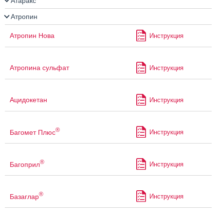
Атаракс
Атропин
Атропин Нова
Инструкция
Атропина сульфат
Инструкция
Ацидокетан
Инструкция
®
Багомет Плюс
Инструкция
®
Багоприл
Инструкция
®
Базаглар
Инструкция