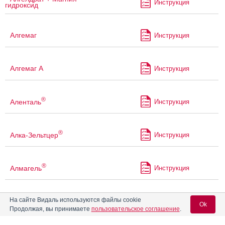
Инструкция
гидроксид
Алгемаг
Инструкция
Алгемаг А
Инструкция
®
Аленталь
Инструкция
®
Алка-Зельтцер
Инструкция
®
Алмагель
Инструкция
®
На сайте Видаль используются файлы cookie
Алмагель
А
Инструкция
Ok
Продолжая, вы принимаете
пользовательское соглашение
.