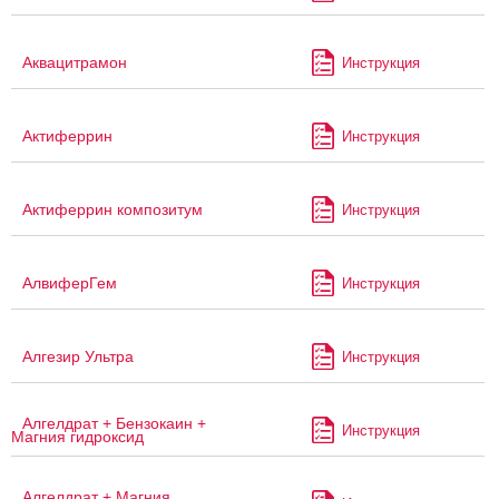
Аквацитрамон
Инструкция
Актиферрин
Инструкция
Актиферрин композитум
Инструкция
АлвиферГем
Инструкция
Алгезир Ультра
Инструкция
Алгелдрат + Бензокаин +
Инструкция
Магния гидроксид
Алгелдрат + Магния