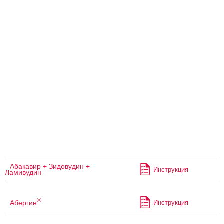
Абакавир + Зидовудин +
Инструкция
Ламивудин
®
Абергин
Инструкция