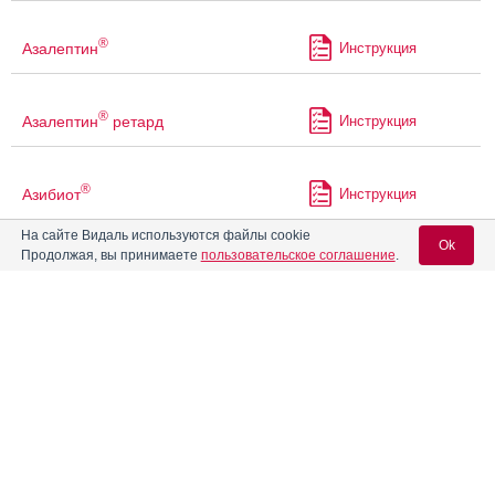
®
Азалептин
Инструкция
®
Азалептин
ретард
Инструкция
®
Азибиот
Инструкция
На сайте Видаль используются файлы cookie
Ok
Продолжая, вы принимаете
пользовательское соглашение
.
Азивок
Инструкция
Вход для специалистов
®
Азилект
Инструкция
E-mail учетной записи Vidal:
Азитрал
Инструкция
Пароль:
®
Азитрал Макс
Инструкция