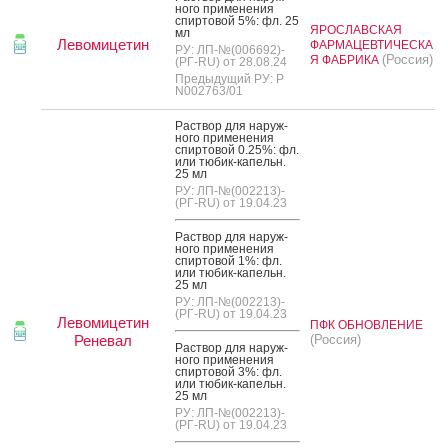
но­го при­мене­ния
спир­то­вой 5%: фл. 25
ЯРОСЛАВСКАЯ
мл
Левомицетин
ФАРМАЦЕВТИЧЕСКА
РУ: ЛП-№(006692)-
(Россия)
Я ФАБРИКА
(РГ-RU) от 28.08.24
Предыдущий РУ: Р
N002763/01
Рас­твор для на­руж­
но­го при­мене­ния
спир­то­вой 0.25%: фл.
или тю­бик-ка­пельн.
25 мл
РУ: ЛП-№(002213)-
(РГ-RU) от 19.04.23
Рас­твор для на­руж­
но­го при­мене­ния
спир­то­вой 1%: фл.
или тю­бик-ка­пельн.
25 мл
РУ: ЛП-№(002213)-
(РГ-RU) от 19.04.23
Левомицетин
ПФК ОБНОВЛЕНИЕ
Реневал
(Россия)
Рас­твор для на­руж­
но­го при­мене­ния
спир­то­вой 3%: фл.
или тю­бик-ка­пельн.
25 мл
РУ: ЛП-№(002213)-
(РГ-RU) от 19.04.23