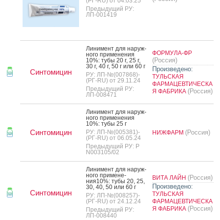
(РГ-RU) от 04.03.25
Предыдущий РУ:
ЛП-001419
Ли­нимент для на­руж­
ФОРМУЛА-ФР
но­го при­мене­ния
(Россия)
10%: ту­бы 20 г, 25 г,
30 г, 40 г, 50 г или 60 г
Произведено:
Синтомицин
РУ: ЛП-№(007868)-
ТУЛЬСКАЯ
(РГ-RU) от 29.11.24
ФАРМАЦЕВТИЧЕСКА
Предыдущий РУ:
(Россия)
Я ФАБРИКА
ЛП-008471
Ли­нимент для на­руж­
но­го при­мене­ния
10%: ту­бы 25 г
Синтомицин
РУ: ЛП-№(005381)-
(Россия)
НИЖФАРМ
(РГ-RU) от 06.05.24
Предыдущий РУ: Р
N003105/02
Ли­нимент для на­руж­
но­го при­мене­
(Россия)
ВИТА ЛАЙН
ния10%: ту­бы 20, 25,
Произведено:
30, 40, 50 или 60 г
Синтомицин
ТУЛЬСКАЯ
РУ: ЛП-№(008257)-
(РГ-RU) от 24.12.24
ФАРМАЦЕВТИЧЕСКА
(Россия)
Я ФАБРИКА
Предыдущий РУ:
ЛП-008440