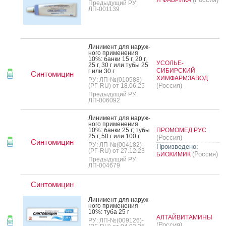
Предыдущий РУ:
ЛП-001139
Ли­нимент для на­руж­
но­го при­мене­ния
10%: бан­ки 15 г, 20 г,
УСОЛЬЕ-
25 г, 30 г или ту­бы 25
СИБИРСКИЙ
г или 30 г
Синтомицин
ХИМФАРМЗАВОД
РУ: ЛП-№(010588)-
(Россия)
(РГ-RU) от 18.06.25
Предыдущий РУ:
ЛП-006092
Ли­нимент для на­руж­
но­го при­мене­ния
10%: бан­ки 25 г; ту­бы
ПРОМОМЕД РУС
25 г, 50 г или 100 г
(Россия)
Синтомицин
РУ: ЛП-№(004182)-
Произведено:
(РГ-RU) от 27.12.23
(Россия)
БИОХИМИК
Предыдущий РУ:
ЛП-004679
Синтомицин
Ли­нимент для на­руж­
но­го при­мене­ния
10%: ту­ба 25 г
АЛТАЙВИТАМИНЫ
РУ: ЛП-№(009126)-
(Россия)