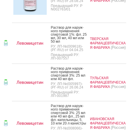
(Россия)
Я ФАБРИКА
(РГ-RU) от 28.08.24
Предыдущий РУ: Р
N002763/01
Рас­твор для на­руж­
но­го при­мене­ния
спир­то­вой 1%: фл. 25
мл, 30 мл, 40 мл или
ТВЕРСКАЯ
50 мл
Левомицетин
ФАРМАЦЕВТИЧЕСКА
РУ: ЛП-№(009618)-
(Россия)
Я ФАБРИКА
(РГ-RU) от 04.04.25
Предыдущий РУ:
ЛП-007557
Рас­твор для на­руж­
но­го при­мене­ния
спир­то­вой 3%: 25 мл
ТУЛЬСКАЯ
или 40 мл фл.
Левомицетин
ФАРМАЦЕВТИЧЕСКА
РУ: ЛП-№(005997)-
(Россия)
Я ФАБРИКА
(РГ-RU) от 26.06.24
Предыдущий РУ:
ЛП-001987
Рас­твор для на­руж­
но­го при­мене­ния
спир­то­вой 3%: 25 мл
или 40 мл фл., 25 мл
ИВАНОВСКАЯ
фл.-ка­пель­ни­цы, 5,
Левомицетин
10 или 20 л ка­нис­тры
ФАРМАЦЕВТИЧЕСКА
(Россия)
Я ФАБРИКА
РУ: ЛП-№(008066)-