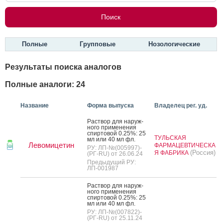
Полные
Групповые
Нозологические
Результаты поиска аналогов
Полные аналоги: 24
Название
Форма выпуска
Владелец рег. уд.
Рас­твор для на­руж­
но­го при­мене­ния
спир­то­вой 0.25%: 25
ТУЛЬСКАЯ
мл или 40 мл фл.
Левомицетин
ФАРМАЦЕВТИЧЕСКА
РУ: ЛП-№(005997)-
(Россия)
Я ФАБРИКА
(РГ-RU) от 26.06.24
Предыдущий РУ:
ЛП-001987
Рас­твор для на­руж­
но­го при­мене­ния
спир­то­вой 0.25%: 25
мл или 40 мл фл.
РУ: ЛП-№(007822)-
(РГ-RU) от 25.11.24