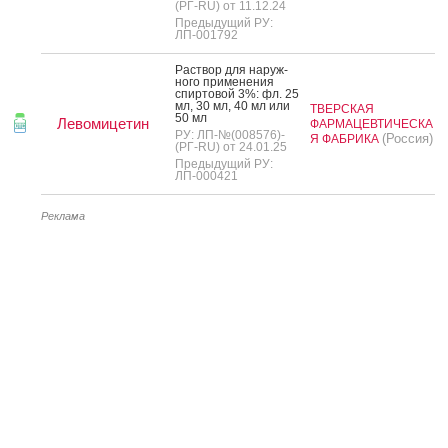
(РГ-RU) от 11.12.24
Предыдущий РУ:
ЛП-001792
Рас­твор для на­руж­
но­го при­мене­ния
спир­то­вой 3%: фл. 25
мл, 30 мл, 40 мл или
ТВЕРСКАЯ
50 мл
Левомицетин
ФАРМАЦЕВТИЧЕСКА
РУ: ЛП-№(008576)-
(Россия)
Я ФАБРИКА
(РГ-RU) от 24.01.25
Предыдущий РУ:
ЛП-000421
Реклама