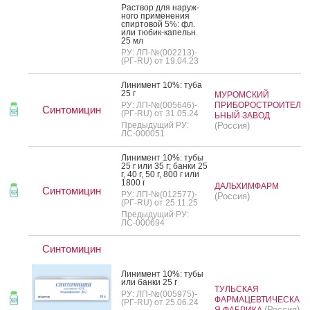
Рас­твор для на­руж­
но­го при­мене­ния
спир­то­вой 5%: фл.
или тю­бик-ка­пельн.
25 мл
РУ: ЛП-№(002213)-
(РГ-RU) от 19.04.23
Ли­нимент 10%: ту­ба
25 г
МУРОМСКИЙ
РУ: ЛП-№(005646)-
ПРИБОРОСТРОИТЕЛ
Синтомицин
(РГ-RU) от 31.05.24
ЬНЫЙ ЗАВОД
Предыдущий РУ:
(Россия)
ЛС-000051
Ли­нимент 10%: ту­бы
25 г или 35 г; бан­ки 25
г, 40 г, 50 г, 800 г или
1800 г
ДАЛЬХИМФАРМ
Синтомицин
РУ: ЛП-№(012577)-
(Россия)
(РГ-RU) от 25.11.25
Предыдущий РУ:
ЛС-000694
Синтомицин
Ли­нимент 10%: ту­бы
или бан­ки 25 г
ТУЛЬСКАЯ
РУ: ЛП-№(005975)-
ФАРМАЦЕВТИЧЕСКА
(РГ-RU) от 25.06.24
(Россия)
Я ФАБРИКА