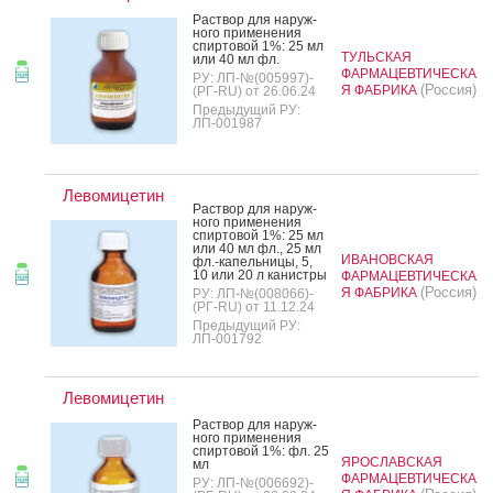
Рас­твор для на­руж­
но­го при­мене­ния
спир­то­вой 1%: 25 мл
ТУЛЬСКАЯ
или 40 мл фл.
ФАРМАЦЕВТИЧЕСКА
РУ: ЛП-№(005997)-
(Россия)
Я ФАБРИКА
(РГ-RU) от 26.06.24
Предыдущий РУ:
ЛП-001987
Левомицетин
Рас­твор для на­руж­
но­го при­мене­ния
спир­то­вой 1%: 25 мл
или 40 мл фл., 25 мл
ИВАНОВСКАЯ
фл.-ка­пель­ни­цы, 5,
10 или 20 л ка­нис­тры
ФАРМАЦЕВТИЧЕСКА
(Россия)
Я ФАБРИКА
РУ: ЛП-№(008066)-
(РГ-RU) от 11.12.24
Предыдущий РУ:
ЛП-001792
Левомицетин
Рас­твор для на­руж­
но­го при­мене­ния
спир­то­вой 1%: фл. 25
ЯРОСЛАВСКАЯ
мл
ФАРМАЦЕВТИЧЕСКА
РУ: ЛП-№(006692)-