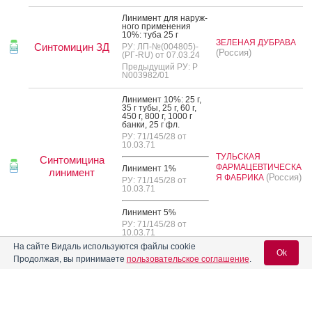
Ли­нимент для на­руж­
но­го при­мене­ния
10%: ту­ба 25 г
ЗЕЛЕНАЯ ДУБРАВА
Синтомицин ЗД
РУ: ЛП-№(004805)-
(Россия)
(РГ-RU) от 07.03.24
Предыдущий РУ: Р
N003982/01
Ли­нимент 10%: 25 г,
35 г ту­бы, 25 г, 60 г,
450 г, 800 г, 1000 г
бан­ки, 25 г фл.
РУ: 71/145/28 от
10.03.71
ТУЛЬСКАЯ
Синтомицина
ФАРМАЦЕВТИЧЕСКА
Ли­нимент 1%
линимент
(Россия)
Я ФАБРИКА
РУ: 71/145/28 от
10.03.71
Ли­нимент 5%
РУ: 71/145/28 от
10.03.71
На сайте Видаль используются файлы cookie
Ok
Реклама
Продолжая, вы принимаете
пользовательское соглашение
.
Вход для специалистов