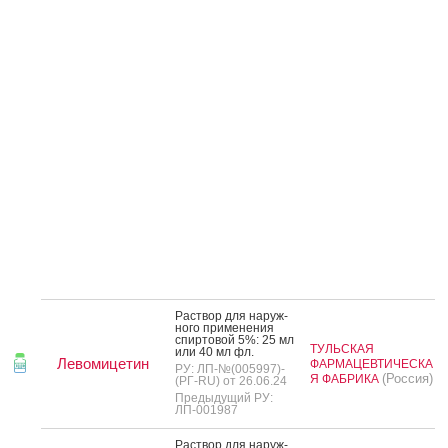
Рас­твор для на­руж­
но­го при­мене­ния
спир­то­вой 5%: 25 мл
ТУЛЬСКАЯ
или 40 мл фл.
Левомицетин
ФАРМАЦЕВТИЧЕСКА
РУ: ЛП-№(005997)-
(Россия)
Я ФАБРИКА
(РГ-RU) от 26.06.24
Предыдущий РУ:
ЛП-001987
Рас­твор для на­руж­