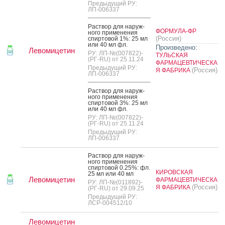
Предыдущий РУ:
ЛП-006337
Рас­твор для на­руж­
ФОРМУЛА-ФР
но­го при­мене­ния
(Россия)
спир­то­вой 1%: 25 мл
или 40 мл фл.
Произведено:
Левомицетин
РУ: ЛП-№(007822)-
ТУЛЬСКАЯ
(РГ-RU) от 25.11.24
ФАРМАЦЕВТИЧЕСКА
Предыдущий РУ:
(Россия)
Я ФАБРИКА
ЛП-006337
Рас­твор для на­руж­
но­го при­мене­ния
спир­то­вой 3%: 25 мл
или 40 мл фл.
РУ: ЛП-№(007822)-
(РГ-RU) от 25.11.24
Предыдущий РУ:
ЛП-006337
Рас­твор для на­руж­
но­го при­мене­ния
спир­то­вой 0.25%: фл.
КИРОВСКАЯ
25 мл или 40 мл
Левомицетин
ФАРМАЦЕВТИЧЕСКА
РУ: ЛП-№(011892)-
(Россия)
Я ФАБРИКА
(РГ-RU) от 29.09.25
Предыдущий РУ:
ЛСР-004512/10
Левомицетин