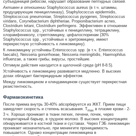
субъединицей рибосом, нарушает образование пептидных связей.
Активен в отношении
Staphylococcus aureus (в т.ч. штаммы,
продуцирующие пенициллиназу), Staphylococcus epidermidis,
Streptococcus pneumoniae, Streptococcus pyogenes, Streptococcus
viridans, Corynebacterium diphtheriae, Propionibacterium acnes,
Clostridium tetani, Clostridium perfringens. Эффективен в отношении
Staphylococcus spp., устойчивых к пенициллину, тетрациклину,
хлорамфениколу, стрептомицину, цефалоспоринам (30%
Staphylococcus spp., устойчивых к эритромицину, имеют
перекрестную устойчивость к линкомицину).
К линкомицину устойчивы Enterococcus spp. (в т.ч. Enterococcus
faecalis), Neisseria gonorrhoeae, Neisseria meningitidis, Haemophilus
influenzae, а также грибы, вирусы, простейшие.
Оптимум действия находится в щелочной среде (pH 8-8.5).
Устойчивость к линкомицину развивается медленно. В высоких
дозах обладает бактерицидным эффектом.
Между линкомицином и клиндамицином существует перекрестная
резистентность.
Фармакокинетика
После приема внутрь 30-40% абсорбируется из ЖКТ. Прием пищи
замедляет скорость и степень всасывания. T
в плазме крови - 2-
max
3 ч. Хорошо проникает в ткани легких, печени, почек, через
плацентарный барьер, в грудное молоко. В высоких концентрациях
обнаруживается в костной ткани и суставах. Через ГЭБ линкомицин
проникает незначительно, при менингите проницаемость
повышается. Однако концентрации линкомицина в