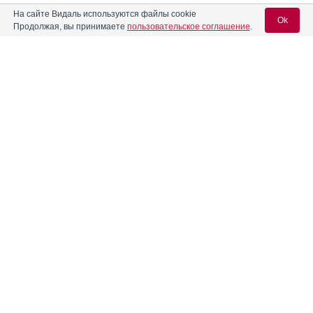
На сайте Видаль используются файлы cookie
Ok
Продолжая, вы принимаете
пользовательское соглашение
.
Содержание
Вход для специалистов
E-mail учетной записи Vidal:
Форма выпуска, упаковка и состав
Клинико-фармакологич. группа
Пароль:
Фармако-терапевтическая группа
Фармакологическое действие
Фармакокинетика
Показания препарата
Регистрация
Забыли пароль?
Режим дозирования
Побочное действие