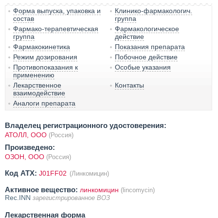
Форма выпуска, упаковка и
Клинико-фармакологич.
состав
группа
Фармако-терапевтическая
Фармакологическое
группа
действие
Фармакокинетика
Показания препарата
Режим дозирования
Побочное действие
Противопоказания к
Особые указания
применению
Лекарственное
Контакты
взаимодействие
Аналоги препарата
Владелец регистрационного удостоверения:
АТОЛЛ, ООО
(Россия)
Произведено:
ОЗОН, ООО
(Россия)
Код ATX:
J01FF02
(Линкомицин)
Активное вещество:
линкомицин
(lincomycin)
Rec.INN
зарегистрированное ВОЗ
Лекарственная форма