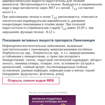
цереброспинальной жидкости недостаточны для лечения
менингитов. Метаболизируется в печени. Выводится в неизмененном
виде и виде метаболитов через ЖКТ и с мочей. T
составляет
1/2
около 5 ч.
При заболеваниях печени и почек Т
увеличивается, отмечается
1/2
значительная индивидуальная вариабельность динамики
концентрации линкомицина в плазме крови. При почечной
недостаточности (терминальная стадия) Т
равен 10-20 ч, при
1/2
нарушениях функции печени - 8-12 ч.
Показания активных веществ препарата Линкомицин
Инфекционно-воспалительные заболевания, вызванные
чувствительными к линкомицину микроорганизмами (особенно
Staphylococcus spp., Streptococcus spp., в т.ч. микрорганизмами,
устойчивыми к пенициллинам, а также при аллергии к
пенициллинам): сепсис, подострый септический эндокардит, абсцесс
легкого, эмпиема плевры, плеврит, отит, остеомиелит (острый и
хронический), гнойный артрит, послеоперационные гнойные
осложнения, раневая инфекция, инфекции кожи и мягких тканей
(пиодермия, фурункулез, флегмона, рожа).
Открыть список кодов МКБ
Реклама. ООО «Бионорика», ИНН 772
9590470