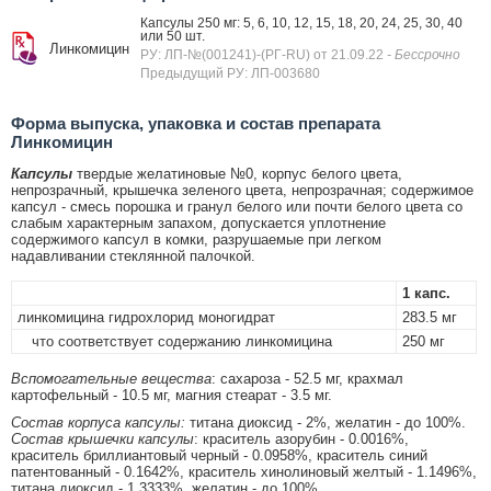
Капсулы 250 мг: 5, 6, 10, 12, 15, 18, 20, 24, 25, 30, 40
или 50 шт.
Линкомицин
РУ: ЛП-№(001241)-(РГ-RU) от 21.09.22
- Бессрочно
Предыдущий РУ: ЛП-003680
Форма выпуска, упаковка и состав препарата
Линкомицин
Капсулы
твердые желатиновые №0, корпус белого цвета,
непрозрачный, крышечка зеленого цвета, непрозрачная; содержимое
капсул - смесь порошка и гранул белого или почти белого цвета со
слабым характерным запахом, допускается уплотнение
содержимого капсул в комки, разрушаемые при легком
надавливании стеклянной палочкой.
1 капс.
линкомицина гидрохлорид моногидрат
283.5 мг
что соответствует содержанию линкомицина
250 мг
Вспомогательные вещества
: сахароза - 52.5 мг, крахмал
картофельный - 10.5 мг, магния стеарат - 3.5 мг.
Состав корпуса капсулы:
титана диоксид - 2%, желатин - до 100%.
Состав крышечки капсулы
: краситель азорубин - 0.0016%,
краситель бриллиантовый черный - 0.0958%, краситель синий
патентованный - 0.1642%, краситель хинолиновый желтый - 1.1496%,
титана диоксид - 1.3333%, желатин - до 100%.