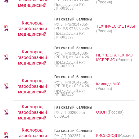
(Россия)
медицинский
Предыдущий РУ:
ЛП-003037
Газ сжа­тый: бал­ло­ны
Кислород
РУ: ЛП-№(014765)-
ТЕХНИЧЕСКИЕ ГАЗЫ
газообразный
(РГ-RU) от 06.05.26
(Россия)
медицинский
Предыдущий РУ:
ЛП-002397
Газ сжа­тый: бал­ло­ны
Кислород
РУ: ЛП-№(014608)-
НЕФТЕЮГАНСКПРО
газообразный
(РГ-RU) от 24.04.26
(Россия)
МСЕРВИС
медицинский
Предыдущий РУ:
ЛП-003200
Газ сжа­тый: бал­ло­ны
Кислород
РУ: ЛП-№(014259)-
Команда МКС
газообразный
(РГ-RU) от 02.04.26
(Россия)
медицинский
Предыдущий РУ:
ЛП-003442
Кислород
Газ сжа­тый: бал­ло­ны
газообразный
(Россия)
ОЗОН
РУ: ЛП-002609 от
03.09.14
медицинский
Кислород
Газ сжа­тый: бал­ло­ны
газообразный
(Россия)
КИСЛОРОД
РУ: ЛП-002357 от