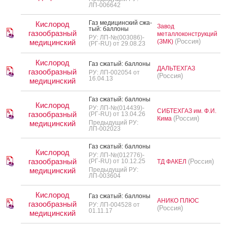
ЛП-006642
Газ ме­дицин­ский сжа­
Кислород
Завод
тый: бал­ло­ны
газообразный
металлоконструкций
РУ: ЛП-№(003086)-
(Россия)
медицинский
(ЗМК)
(РГ-RU) от 29.08.23
Кислород
Газ сжа­тый: бал­ло­ны
ДАЛЬТЕХГАЗ
газообразный
РУ: ЛП-002054 от
(Россия)
16.04.13
медицинский
Газ сжа­тый: бал­ло­ны
Кислород
РУ: ЛП-№(014439)-
СИБТЕХГАЗ им. Ф.И.
газообразный
(РГ-RU) от 13.04.26
(Россия)
Кима
медицинский
Предыдущий РУ:
ЛП-002023
Газ сжа­тый: бал­ло­ны
Кислород
РУ: ЛП-№(012776)-
газообразный
(РГ-RU) от 10.12.25
(Россия)
ТД ФАКЕЛ
медицинский
Предыдущий РУ:
ЛП-003604
Кислород
Газ сжа­тый: бал­ло­ны
АНИКО ПЛЮС
газообразный
РУ: ЛП-004528 от
(Россия)
01.11.17
медицинский