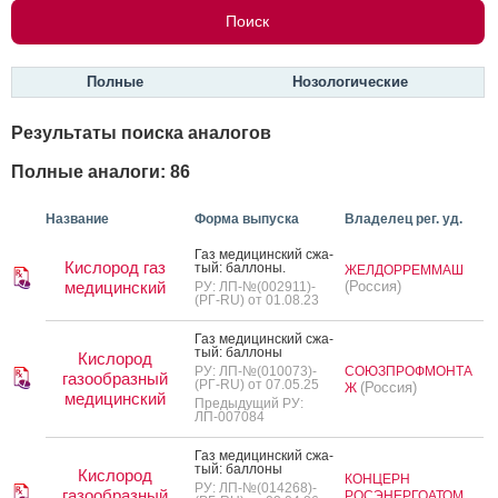
Полные
Нозологические
Результаты поиска аналогов
Полные аналоги: 86
Название
Форма выпуска
Владелец рег. уд.
Газ ме­дицин­ский сжа­
Кислород газ
тый: бал­ло­ны.
ЖЕЛДОРРЕММАШ
медицинский
(Россия)
РУ: ЛП-№(002911)-
(РГ-RU) от 01.08.23
Газ ме­дицин­ский сжа­
тый: бал­ло­ны
Кислород
РУ: ЛП-№(010073)-
СОЮЗПРОФМОНТА
газообразный
(РГ-RU) от 07.05.25
(Россия)
Ж
медицинский
Предыдущий РУ:
ЛП-007084
Газ ме­дицин­ский сжа­
тый: бал­ло­ны
Кислород
КОНЦЕРН
РУ: ЛП-№(014268)-
газообразный
РОСЭНЕРГОАТОМ