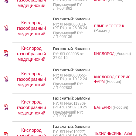
медицинский
Предыдущий РУ:
ЛП-004862
Газ сжа­тый: бал­ло­ны
Кислород
РУ: ЛП-№(006011)-
ЕЛМЕ МЕССЕР К
газообразный
(РГ-RU) от 26.06.24
(Россия)
медицинский
Предыдущий РУ:
ЛП-005136
Кислород
Газ сжа­тый: бал­ло­ны
газообразный
(Россия)
КИСЛОРОД
РУ: ЛП-003005 от
27.05.15
медицинский
Газ сжа­тый: бал­ло­ны
Кислород
РУ: ЛП-№(008055)-
КИСЛОРОД СЕРВИС
газообразный
(РГ-RU) от 10.12.24
(Россия)
ФАРМ
медицинский
Предыдущий РУ:
ЛП-002803
Газ сжа­тый: бал­ло­ны
Кислород
РУ: ЛП-№(011996)-
газообразный
(РГ-RU) от 07.10.25
(Россия)
ВАЛЕРИЯ
медицинский
Предыдущий РУ:
ЛП-003166
Газ сжа­тый: бал­ло­ны
Кислород
РУ: ЛП-№(010227)-
ТЕХНИЧЕСКИЕ ГАЗЫ
газообразный
(РГ-RU) от 19.05.25