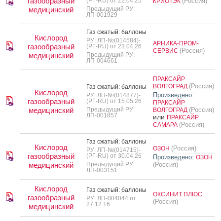
газообразный
(РГ-RU) от 22.04.25
(Россия)
КРИОТЭК
медицинский
Предыдущий РУ:
ЛП-001929
Газ сжа­тый: бал­ло­ны
Кислород
РУ: ЛП-№(014584)-
АРНИКА-ПРОМ-
газообразный
(РГ-RU) от 23.04.26
(Россия)
СЕРВИС
медицинский
Предыдущий РУ:
ЛП-004661
ПРАКСАЙР
(Россия)
ВОЛГОГРАД
Газ сжа­тый: бал­ло­ны
Кислород
Произведено:
РУ: ЛП-№(014877)-
газообразный
(РГ-RU) от 15.05.26
ПРАКСАЙР
медицинский
Предыдущий РУ:
(Россия)
ВОЛГОГРАД
ЛП-001857
или
ПРАКСАЙР
(Россия)
САМАРА
Газ сжа­тый: бал­ло­ны
Кислород
(Россия)
ОЗОН
РУ: ЛП-№(014715)-
газообразный
(РГ-RU) от 30.04.26
Произведено:
ОЗОН
медицинский
Предыдущий РУ:
(Россия)
ЛП-003151
Кислород
Газ сжа­тый: бал­ло­ны
ОКСИНИТ ПЛЮС
газообразный
РУ: ЛП-004044 от
(Россия)
27.12.16
медицинский