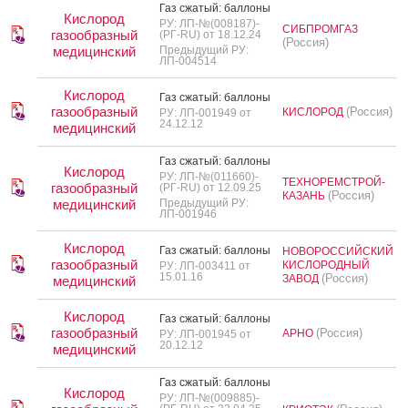
Газ сжа­тый: бал­ло­ны
Кислород
РУ: ЛП-№(008187)-
СИБПРОМГАЗ
газообразный
(РГ-RU) от 18.12.24
(Россия)
медицинский
Предыдущий РУ:
ЛП-004514
Кислород
Газ сжа­тый: бал­ло­ны
газообразный
(Россия)
КИСЛОРОД
РУ: ЛП-001949 от
24.12.12
медицинский
Газ сжа­тый: бал­ло­ны
Кислород
РУ: ЛП-№(011660)-
ТЕХНОРЕМСТРОЙ-
газообразный
(РГ-RU) от 12.09.25
(Россия)
КАЗАНЬ
медицинский
Предыдущий РУ:
ЛП-001946
Кислород
Газ сжа­тый: бал­ло­ны
НОВОРОССИЙСКИЙ
газообразный
КИСЛОРОДНЫЙ
РУ: ЛП-003411 от
15.01.16
(Россия)
ЗАВОД
медицинский
Кислород
Газ сжа­тый: бал­ло­ны
газообразный
(Россия)
АРНО
РУ: ЛП-001945 от
20.12.12
медицинский
Газ сжа­тый: бал­ло­ны
Кислород
РУ: ЛП-№(009885)-