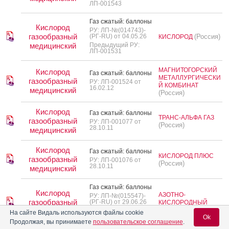
ЛП-001543
Газ сжа­тый: бал­ло­ны
Кислород
РУ: ЛП-№(014743)-
газообразный
(РГ-RU) от 04.05.26
(Россия)
КИСЛОРОД
медицинский
Предыдущий РУ:
ЛП-001531
МАГНИТОГОРСКИЙ
Кислород
Газ сжа­тый: бал­ло­ны
МЕТАЛЛУРГИЧЕСКИ
газообразный
РУ: ЛП-001524 от
Й КОМБИНАТ
16.02.12
медицинский
(Россия)
Кислород
Газ сжа­тый: бал­ло­ны
ТРАНС-АЛЬФА ГАЗ
газообразный
РУ: ЛП-001077 от
(Россия)
28.10.11
медицинский
Кислород
Газ сжа­тый: бал­ло­ны
КИСЛОРОД ПЛЮС
газообразный
РУ: ЛП-001076 от
(Россия)
28.10.11
медицинский
Газ сжа­тый: бал­ло­ны
Кислород
АЗОТНО-
РУ: ЛП-№(015547)-
газообразный
(РГ-RU) от 29.06.26
КИСЛОРОДНЫЙ
(Россия)
ЗАВОД
медицинский
Предыдущий РУ:
На сайте Видаль используются файлы cookie
ЛП-000786
Ok
Продолжая, вы принимаете
пользовательское соглашение
.