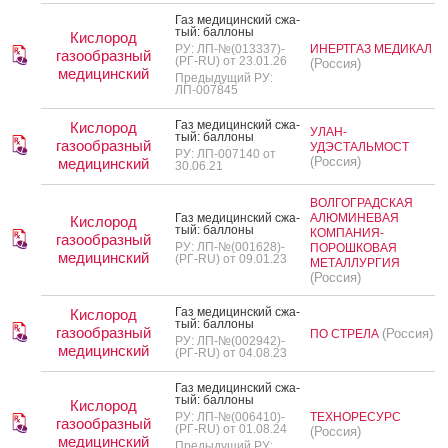
Газ ме­дицин­ский сжа­
тый: бал­ло­ны
Кислород
РУ: ЛП-№(013337)-
ИНЕРТГАЗ МЕДИКАЛ
газообразный
(РГ-RU) от 23.01.26
(Россия)
медицинский
Предыдущий РУ:
ЛП-007845
Газ ме­дицин­ский сжа­
Кислород
УЛАН-
тый: бал­ло­ны
газообразный
УДЭСТАЛЬМОСТ
РУ: ЛП-007140 от
(Россия)
медицинский
30.06.21
ВОЛГОГРАДСКАЯ
Газ ме­дицин­ский сжа­
АЛЮМИНЕВАЯ
Кислород
тый: бал­ло­ны
КОМПАНИЯ-
газообразный
РУ: ЛП-№(001628)-
ПОРОШКОВАЯ
медицинский
(РГ-RU) от 09.01.23
МЕТАЛЛУРГИЯ
(Россия)
Газ ме­дицин­ский сжа­
Кислород
тый: бал­ло­ны
газообразный
(Россия)
ПО СТРЕЛА
РУ: ЛП-№(002942)-
медицинский
(РГ-RU) от 04.08.23
Газ ме­дицин­ский сжа­
тый: бал­ло­ны
Кислород
РУ: ЛП-№(006410)-
ТЕХНОРЕСУРС
газообразный
(РГ-RU) от 01.08.24
(Россия)
медицинский
Предыдущий РУ: