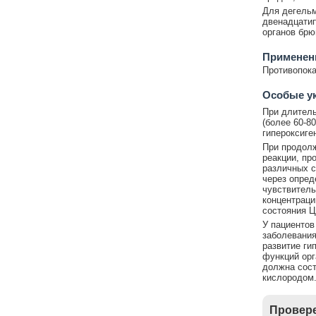
Для дегельм
двенадцатип
органов брю
Применени
Противопока
Особые у
При длитель
(более 60-8
гипероксиген
При продол
реакции, п
различных с
через опред
чувствитель
концентраци
состояния 
У пациентов
заболевания
развитие ги
функций орг
должна сост
кислородом
Провере