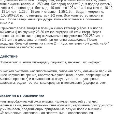
 с двойным баллоном Ричардсона, второй конец баллона соединен с
дняя емкость баллона - 250 мл). Кислород вводят 2 дня подряд (утром),
через 4 ч после еды. Детям до 10 лет - по 100 мл на 1 год жизни, 10-12
л, 13-14 лет - 1.25 л, 15 лет и старше - 1.25-1.5 л. Вводят медленно,
 100-200-250 мл, с интервалами 1-2 мин. Все количество вводят в
мин. После завершения процедуры больной остается в положении
ение 2 ч.
 трихоцефалеза вводят в прямую кишку катетер (через 1 ч после
ой клизмы) на глубину 25-30 см (за внутренний сфинктер). Через
ленно нагнетают кислород небольшими порциями по 200-250 мл, с
 2-3 мин, в дозе, аналогичной при лечении аскаридоза. После
роцедуры больной лежит на спине 2 ч. Курс лечения - 5-7 дней, на 6-7
ают солевое слабительное.
 действие
дотерапии:
ишемия миокарда у пациентов, перенесших инфаркт
рической оксигенации:
гипогликемия, головная боль, онемение пальцев
ящее нарушение зрения, баротравма ушей (боль в ухе, повреждение и
банной перепонки) и околоносовых пазух, усталость, ускорение
катаракты, редко - острая кислородная интоксикация (судороги, отек
оказания к применению
ния гипербарической оксигенации: наличие полостей в легких,
альный свищ, некупированный пневмоторакс; нарушение проходимости
уб и каналов, соединяющих придаточные пазухи носа с внешней
И; эпилепсия; артериальная гипертензия; новообразования.