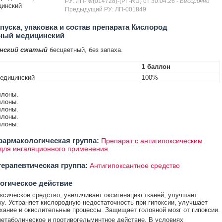
РУ: ЛП-№(014728)-(РГ-RU) от 30.04.26
- Бессрочно
цинский
Предыдущий РУ: ЛП-001849
уска, упаковка и состав препарата Кислород
зный медицинский
инский сжатый
бесцветный, без запаха.
1 баллон
едицинский
100%
ллоны.
ллоны.
ллоны.
ллоны.
ллоны.
армакологическая группа:
Препарат с антигипоксическим
для ингаляционного применения
ерапевтическая группа:
Антигипоксантное средство
огическое действие
ксическое средство, увеличивает оксигенацию тканей, улучшает
у. Устраняет кислородную недостаточность при гипоксии, улучшает
хание и окислительные процессы. Защищает головной мозг от гипоксии.
етаболическое и противогельминтное действие. В условиях