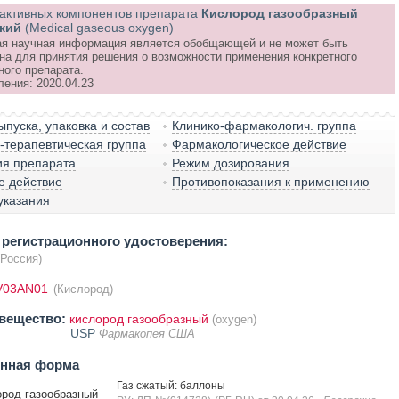
активных компонентов препарата
Кислород газообразный
кий
(Medical gaseous oxygen)
я научная информация является обобщающей и не может быть
на для принятия решения о возможности применения конкретного
ного препарата.
ления: 2020.04.23
пуска, упаковка и состав
Клинико-фармакологич. группа
терапевтическая группа
Фармакологическое действие
ия препарата
Режим дозирования
е действие
Противопоказания к применению
указания
регистрационного удостоверения:
(Россия)
V03AN01
(Кислород)
вещество:
кислород газообразный
(oxygen)
USP
Фармакопея США
енная форма
Газ сжатый: баллоны
род газообразный