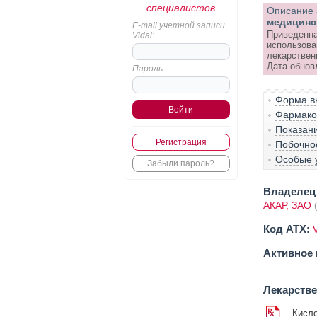
специалистов
Описание 
медицинс
E-mail учетной записи
Приведенна
Vidal:
использова
лекарствен
Дата обнов
Пароль:
Форма вы
Фармако-
Показан
Регистрация
Побочно
Особые 
Забыли пароль?
Владелец 
АКАР, ЗАО
Код ATX:
Активное 
Лекарств
Кисло