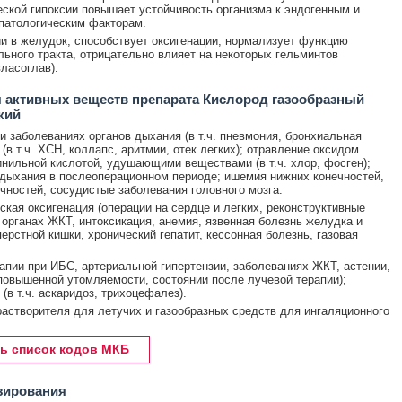
ской гипоксии повышает устойчивость организма к эндогенным и
патологическим факторам.
и в желудок, способствует оксигенации, нормализует функцию
ьного тракта, отрицательно влияет на некоторых гельминтов
власоглав).
 активных веществ препарата Кислород газообразный
кий
ри заболеваниях органов дыхания (в т.ч. пневмония, бронхиальная
(в т.ч. ХСН, коллапс, аритмии, отек легких); отравление оксидом
инильной кислотой, удушающими веществами (в т.ч. хлор, фосген);
дыхания в послеоперационном периоде; ишемия нижних конечностей,
чностей; сосудистые заболевания головного мозга.
ская оксигенация (операции на сердце и легких, реконструктивные
 органах ЖКТ, интоксикация, анемия, язвенная болезнь желудка и
ерстной кишки, хронический гепатит, кессонная болезнь, газовая
апии при ИБС, артериальной гипертензии, заболеваниях ЖКТ, астении,
повышенной утомляемости, состоянии после лучевой терапии);
(в т.ч. аскаридоз, трихоцефалез).
растворителя для летучих и газообразных средств для ингаляционного
ь список кодов МКБ
зирования