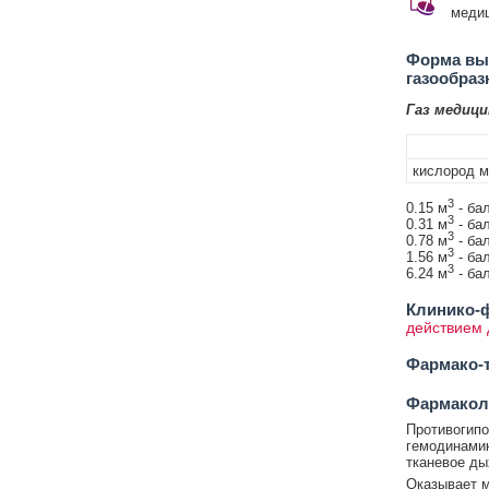
меди
Форма вып
газообра
Газ медиц
кислород м
3
0.15 м
- ба
3
0.31 м
- ба
3
0.78 м
- ба
3
1.56 м
- ба
3
6.24 м
- ба
Клинико-ф
действием 
Фармако-т
Фармакол
Противогипо
гемодинамик
тканевое ды
Оказывает м