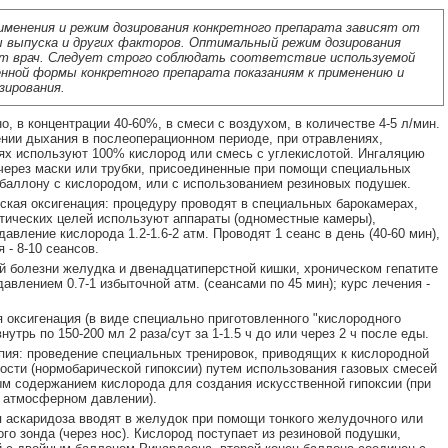
именения и режим дозирования конкретного препарата зависят от
 выпуска и других факторов. Оптимальный режим дозирования
т врач. Следует строго соблюдать соответствие используемой
нной формы конкретного препарата показаниям к применению и
зирования.
о, в концентрации 40-60%, в смеси с воздухом, в количестве 4-5 л/мин.
нии дыхания в послеоперационном периоде, при отравлениях,
ях используют 100% кислород или смесь с углекислотой. Ингаляцию
через маски или трубки, присоединенные при помощи специальных
 баллону с кислородом, или с использованием резиновых подушек.
ская оксигенация: процедуру проводят в специальных барокамерах,
тических целей используют аппараты (одноместные камеры),
авление кислорода 1.2-1.6-2 атм. Проводят 1 сеанс в день (40-60 мин),
 - 8-10 сеансов.
й болезни желудка и двенадцатиперстной кишки, хроническом гепатите
давлением 0.7-1 избыточной атм. (сеансами по 45 мин); курс лечения -
 оксигенация (в виде специально приготовленного "кислородного
внутрь по 150-200 мл 2 раза/сут за 1-1.5 ч до или через 2 ч после еды.
пия: проведение специальных тренировок, приводящих к кислородной
ости (нормобарической гипоксии) путем использования газовых смесей
м содержанием кислорода для создания искусственной гипоксии (при
 атмосферном давлении).
 аскаридоза вводят в желудок при помощи тонкого желудочного или
го зонда (через нос). Кислород поступает из резиновой подушки,