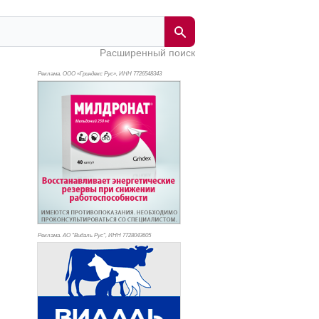
Расширенный поиск
Реклама. ООО «Гриндекс Рус», ИНН 772
6548343
Реклама. АО "Видаль Рус", ИНН 772
8043605