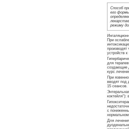
Способ пр
его формы
определяе
лекарстве
режиму до
Ингаляционн
При ослабле
интоксикаци
производят 
устройств к
Гипербариче
для терапев
создающие д
курс лечения
При язвенно
вводят под 
15 сеансов.
Энтеральная
коктейля"): 
Гипокситера
недостаточн
с пониженны
нормальном
Для лечения
дуоденально