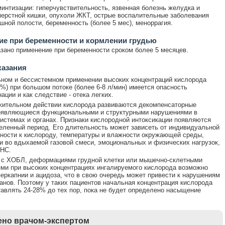
интизации: гиперчувствительность, язвенная болезнь желудка и
ерстной кишки, опухоли ЖКТ, острые воспалительные заболевания
шной полости, беременность (более 5 мес), меноррагия.
е при беременности и кормлении грудью
зано применение при беременности сроком более 5 месяцев.
казания
ном и бессистемном применении высоких концентраций кислорода
0%) при большом потоке (более 6-8 л/мин) имеется опасность
ации и как следствие - отека легких.
жительном действии кислорода развиваются декомпенсаторные
роявляющиеся функциональными и структурными нарушениями в
истемах и органах. Признаки кислородной интоксикации появляются
еленный период. Его длительность может зависеть от индивидуальной
ности к кислороду, температуры и влажности окружающей среды,
и во вдыхаемой газовой смеси, эмоциональных и физических нагрузок,
ЦНС.
 с ХОБЛ, деформациями грудной клетки или мышечно-склетными
ми при высоких концентрациях ингалируемого кислорода возможно
перкапнии и ацидоза, что в свою очередь может привести к нарушениям
анов. Поэтому у таких пациентов начальная концентрация кислорода
авлять 24-28% до тех пор, пока не будет определено насыщение
.
но врачом-экспертом