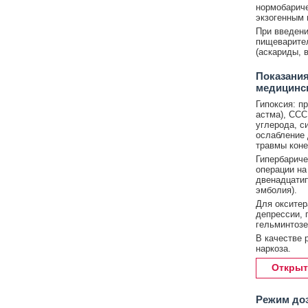
нормобариче
экзогенным 
При введени
пищеварител
(аскариды, 
Показания
медицинс
Гипоксия: п
астма), ССС 
углерода, с
ослабление 
травмы коне
Гипербариче
операции на
двенадцатип
эмболия).
Для окситер
депрессии, 
гельминтозе 
В качестве 
наркоза.
Открыт
Режим до