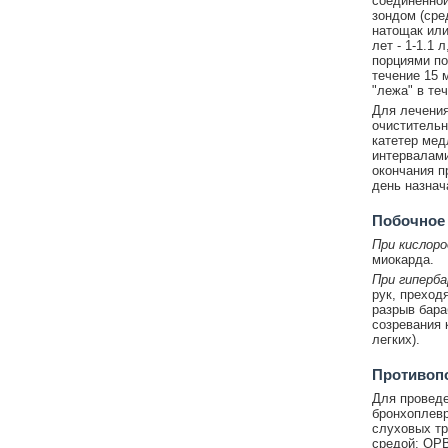
соединенной
зондом (сре
натощак или 
лет - 1-1.1 
порциями по
течение 15 
"лежа" в теч
Для лечения
очистительн
катетер мед
интервалами
окончания п
день назнач
Побочное
При кислоро
миокарда.
При гиперба
рук, преход
разрыв бара
созревания 
легких).
Противоп
Для проведе
бронхоплевр
слуховых тр
средой; ОРВ