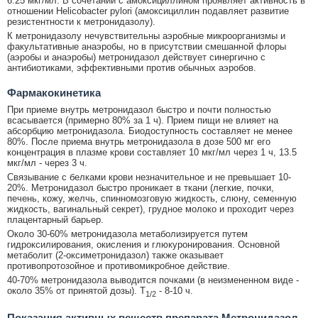
6.25 мкг/мл. В сочетании с амоксициллином проявляет активность в
отношении Helicobacter pylori (амоксициллин подавляет развитие
резистентности к метронидазолу).
К метронидазолу нечувствительны аэробные микроорганизмы и
факультативные анаэробы, но в присутствии смешанной флоры
(аэробы и анаэробы) метронидазол действует синергично с
антибиотиками, эффективными против обычных аэробов.
Фармакокинетика
При приеме внутрь метронидазол быстро и почти полностью
всасывается (примерно 80% за 1 ч). Прием пищи не влияет на
абсорбцию метронидазола. Биодоступность составляет не менее
80%. После приема внутрь метронидазола в дозе 500 мг его
концентрация в плазме крови составляет 10 мкг/мл через 1 ч, 13.5
мкг/мл - через 3 ч.
Связывание с белками крови незначительное и не превышает 10-
20%. Метронидазол быстро проникает в ткани (легкие, почки,
печень, кожу, желчь, спинномозговую жидкость, слюну, семенную
жидкость, вагинальный секрет), грудное молоко и проходит через
плацентарный барьер.
Около 30-60% метронидазола метаболизируется путем
гидроксилирования, окисления и глюкуронирования. Основной
метаболит (2-оксиметронидазол) также оказывает
противопротозойное и противомикробное действие.
40-70% метронидазола выводится почками (в неизмененном виде -
около 35% от принятой дозы). Т
- 8-10 ч.
1/2
Показания активных веществ препарата Метронидазол