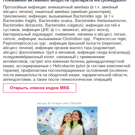
Протозойные инфекции: внекишечный амебиаз (в т.ч. амебный
абсцесс печени), кишечный амебиаз (амебная дизентерия),
трихомониаз; инфекции, вызываемые Bacteroides spp. (в т.ч.
Bacteroides fragilis, Bacteroides ovatus, Bacteroides thetaiotaomicron,
Bacteroides distasonis, Bacteroides vulgatus): инфекции костей и
суставов, инфекции ЦНС (в т.ч. менингит, абсцесс мозга),
бактериальный эндокардит, пневмония, эмпиема и абсцесс легких,
сепсис; инфекции, вызываемые Clostridium spp., Peptococcus niger,
Peptostreptococcus spp.: инфекции брюшной полости (перитонит,
абсцесс печени), инфекции органов малого таза (эндометрит,
абсцесс фаллопиевых труб и яичников, инфекции свода влагалища);
псевдомембранозный колит, связанный с применением
антибиотиков; гастрит или язвенная болезнь двенадцатиперстной
кишки, ассоциированные с Helicobacter pylori (в составе комплексной
терапии); профилактика послеоперационных осложнений (особенно
после вмешательств на ободочной кишке, параректальной области,
аппендэктомии, а также после гинекологических операций).
Открыть список кодов МКБ
Реклама. АО «Р-Фарм», ИНН 772
6311464