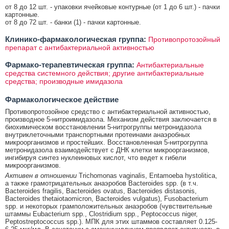
от 8 до 12 шт. - упаковки ячейковые контурные (от 1 до 6 шт.) - пачки
картонные.
от 8 до 72 шт. - банки (1) - пачки картонные.
Клинико-фармакологическая группа:
Противопротозойный
препарат с антибактериальной активностью
Фармако-терапевтическая группа:
Антибактериальные
средства системного действия; другие антибактериальные
средства; производные имидазола
Фармакологическое действие
Противопротозойное средство с антибактериальной активностью,
производное 5-нитроимидазола. Механизм действия заключается в
биохимическом восстановлении 5-нитрогруппы метронидазола
внутриклеточными транспортными протеинами анаэробных
микроорганизмов и простейших. Восстановленная 5-нитрогруппа
метронидазола взаимодействует с ДНК клетки микроорганизмов,
ингибируя синтез нуклеиновых кислот, что ведет к гибели
микроорганизмов.
Активен в отношении
Trichomonas vaginalis, Entamoeba hystolitica,
а также грамотрицательных анаэробов Bacteroides spp. (в т.ч.
Bacteroides fragilis, Bacteroides ovatus, Bacteroides distasonis,
Bacteroides thetaiotaomicron, Bacteroides vulgatus), Fusobacterium
spp. и некоторых грамположительных анаэробов (чувствительные
штаммы Eubacterium spp., Clostridium spp., Peptococcus niger,
Peptostreptococcus spp.). МПК для этих штаммов составляет 0.125-