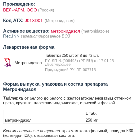
Произведено:
ВЕЛФАРМ, ООО
(Россия)
Код ATX:
J01XD01
(Метронидазол)
Активное вещество:
метронидазол
(metronidazole)
Rec.INN
зарегистрированное ВОЗ
Лекарственная форма
Таблетки 250 мг: от 8 до 72 шт.
РУ: ЛП-№(008493)-(РГ-RU) от 17.01.25
-
Метронидазол
Действующее
Предыдущий РУ: ЛП-007715
Форма выпуска, упаковка и состав препарата
Метронидазол
Таблетки
от белого до белого с желтовато-зеленоватым оттенком
цвета, круглые, плоскоцилиндрические, с риской и фаской.
1 таб.
метронидазол
250 мг
Вспомогательные вещества
: крахмал картофельный, повидон К30
(коллидон К30), стеариновая кислота.