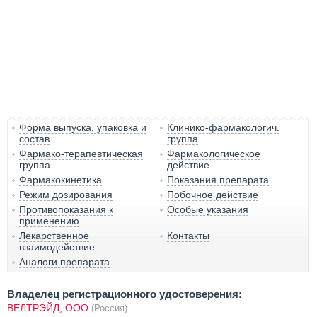
Форма выпуска, упаковка и
Клинико-фармакологич.
состав
группа
Фармако-терапевтическая
Фармакологическое
группа
действие
Фармакокинетика
Показания препарата
Режим дозирования
Побочное действие
Противопоказания к
Особые указания
применению
Лекарственное
Контакты
взаимодействие
Аналоги препарата
Владелец регистрационного удостоверения:
ВЕЛТРЭЙД, ООО
(Россия)