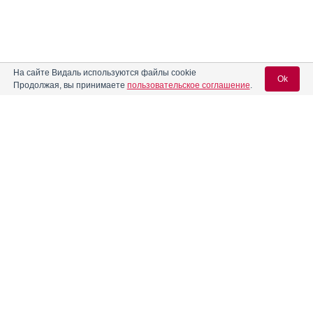
На сайте Видаль используются файлы cookie
Ok
Продолжая, вы принимаете
пользовательское соглашение
.
Содержание
Вход для специалистов
E-mail учетной записи Vidal:
Форма выпуска, упаковка и состав
Клинико-фармакологич. группа
Пароль:
Фармако-терапевтическая группа
Фармакологическое действие
Фармакокинетика
Показания препарата
Регистрация
Забыли пароль?