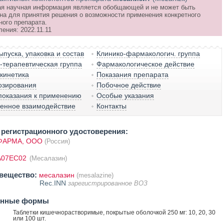
я научная информация является обобщающей и не может быть
на для принятия решения о возможности применения конкретного
ного препарата.
ения: 2022.11.11
пуска, упаковка и состав
Клинико-фармакологич. группа
терапевтическая группа
Фармакологическое действие
кинетика
Показания препарата
озирования
Побочное действие
показания к применению
Особые указания
венное взаимодействие
Контакты
регистрационного удостоверения:
ФАРМА, ООО
(Россия)
A07EC02
(Месалазин)
вещество:
месалазин
(mesalazine)
Rec.INN
зарегистрированное ВОЗ
енные формы
Таблетки кишечнорастворимые, покрытые оболочкой 250 мг: 10, 20, 30
или 100 шт.