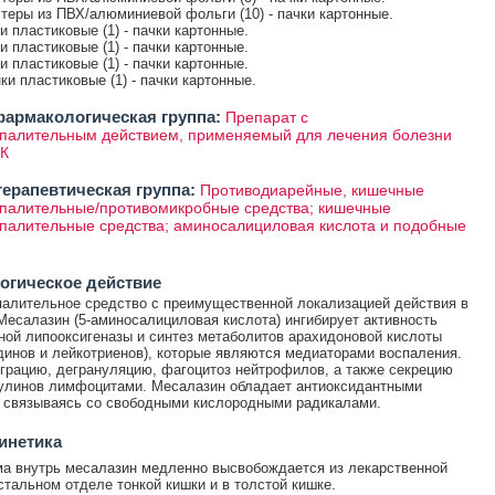
истеры из ПВХ/алюминиевой фольги (10) - пачки картонные.
ки пластиковые (1) - пачки картонные.
ки пластиковые (1) - пачки картонные.
ки пластиковые (1) - пачки картонные.
нки пластиковые (1) - пачки картонные.
армакологическая группа:
Препарат с
палительным действием, применяемый для лечения болезни
К
ерапевтическая группа:
Противодиарейные, кишечные
палительные/противомикробные средства; кишечные
палительные средства; аминосалициловая кислота и подобные
огическое действие
алительное средство с преимущественной локализацией действия в
Месалазин (5-аминосалициловая кислота) ингибирует активность
ой липооксигеназы и синтез метаболитов арахидоновой кислоты
динов и лейкотриенов), которые являются медиаторами воспаления.
грацию, дегрануляцию, фагоцитоз нейтрофилов, а также секрецию
улинов лимфоцитами. Месалазин обладает антиоксидантными
 связываясь со свободными кислородными радикалами.
инетика
а внутрь месалазин медленно высвобождается из лекарственной
тальном отделе тонкой кишки и в толстой кишке.