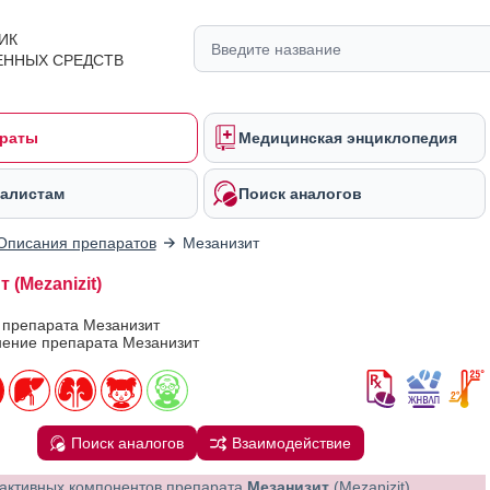
ИК
ЕННЫХ СРЕДСТВ
раты
Медицинская энциклопедия
алистам
Поиск аналогов
Описания препаратов
Мезанизит
 (Mezanizit)
 препарата Мезанизит
ение препарата Мезанизит
Поиск аналогов
Взаимодействие
активных компонентов препарата
Мезанизит
(Mezanizit)