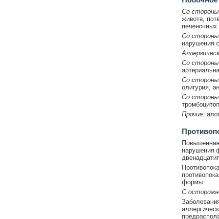
Со стороны
животе, пот
печеночных
Со стороны
нарушения с
Аллергическ
Со стороны
артериальна
Со стороны
олигурия, а
Со стороны
тромбоцитоп
Прочие:
алоп
Противоп
Повышенная 
нарушения ф
двенадцатип
Противопока
противопока
формы.
С осторож
Заболевания
аллергическ
предраспола