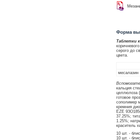
Мезан
Форма вып
Таблетки 
коричневого
серого до с
цвета.
месалазин
Вспомогате
кальция стеа
целлюлоза (
готовое про
сополимер м
кремния дио
EZE 93O1850
37.25%; тит
1.25%; натр
краситель х
10 шт. - бл
10 шт. - бл