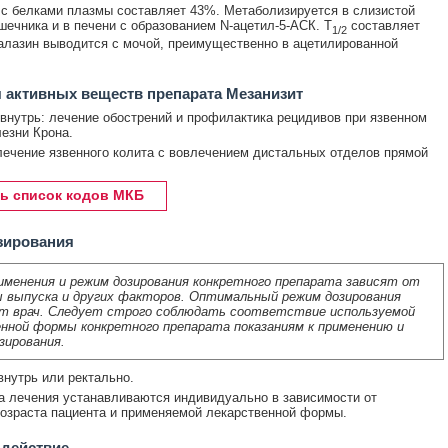
с белками плазмы составляет 43%. Метаболизируется в слизистой
шечника и в печени с образованием N-ацетил-5-АСК. T
составляет
1/2
салазин выводится с мочой, преимущественно в ацетилированной
 активных веществ препарата Мезанизит
внутрь: лечение обострений и профилактика рецидивов при язвенном
лезни Крона.
лечение язвенного колита с вовлечением дистальных отделов прямой
ь список кодов МКБ
зирования
именения и режим дозирования конкретного препарата зависят от
 выпуска и других факторов. Оптимальный режим дозирования
т врач. Следует строго соблюдать соответствие используемой
нной формы конкретного препарата показаниям к применению и
зирования.
нутрь или ректально.
а лечения устанавливаются индивидуально в зависимости от
возраста пациента и применяемой лекарственной формы.
 действие