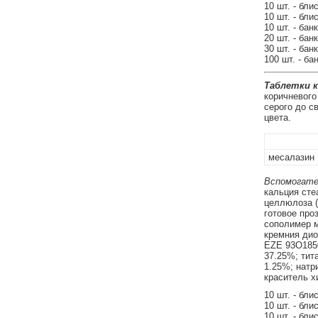
10 шт. - бл
10 шт. - бл
10 шт. - бан
20 шт. - бан
30 шт. - бан
100 шт. - ба
Таблетки 
коричневого
серого до с
цвета.
месалазин
Вспомогате
кальция стеа
целлюлоза (
готовое про
сополимер м
кремния дио
EZE 93O1850
37.25%; тит
1.25%; натр
краситель х
10 шт. - бл
10 шт. - бл
10 шт. - бл