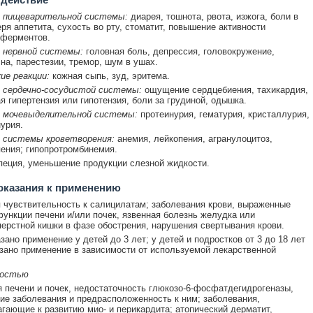
 пищеварительной системы:
диарея, тошнота, рвота, изжога, боли в
еря аппетита, сухость во рту, стоматит, повышение активности
 ферментов.
 нервной системы:
головная боль, депрессия, головокружение,
на, парестезии, тремор, шум в ушах.
ие реакции:
кожная сыпь, зуд, эритема.
 сердечно-сосудистой системы:
ощущение сердцебиения, тахикардия,
я гипертензия или гипотензия, боли за грудиной, одышка.
 мочевыделительной системы:
протеинурия, гематурия, кристаллурия,
нурия.
 системы кроветворения:
анемия, лейкопения, агранулоцитоз,
ения; гипопротромбинемия.
еция, уменьшение продукции слезной жидкости.
оказания к применению
чувствительность к салицилатам; заболевания крови, выраженные
ункции печени и/или почек, язвенная болезнь желудка или
ерстной кишки в фазе обострения, нарушения свертывания крови.
зано применение у детей до 3 лет; у детей и подростков от 3 до 18 лет
зано применение в зависимости от используемой лекарственной
ностью
 печени и почек, недостаточность глюкозо-6-фосфатдегидрогеназы,
ие заболевания и предрасположенность к ним; заболевания,
гающие к развитию мио- и перикардита; атопический дерматит,