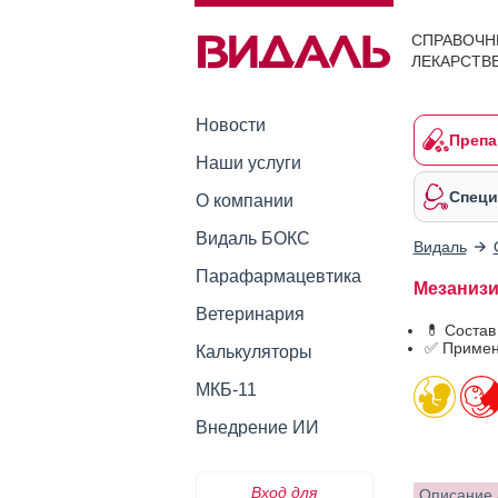
СПРАВОЧН
ЛЕКАРСТВ
Новости
Препа
Наши услуги
Специ
О компании
Видаль БОКС
Видаль
Парафармацевтика
Мезанизит
Ветеринария
💊 Состав
✅ Примен
Калькуляторы
МКБ-11
Внедрение ИИ
Вход для
Описание 