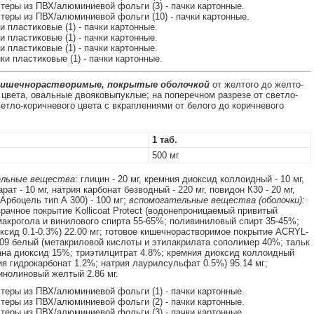
истеры из ПВХ/алюминиевой фольги (3) - пачки картонные.
истеры из ПВХ/алюминиевой фольги (10) - пачки картонные.
ки пластиковые (1) - пачки картонные.
ки пластиковые (1) - пачки картонные.
ки пластиковые (1) - пачки картонные.
нки пластиковые (1) - пачки картонные.
кишечнорастворимые, покрытые оболочкой
от желтого до желто-
 цвета, овальные двояковыпуклые; на поперечном разрезе от светло-
ветло-коричневого цвета с вкраплениями от белого до коричневого
1 таб.
500 мг
льные вещества
: глицин - 20 мг, кремния диоксид коллоидный - 10 мг,
рат - 10 мг, натрия карбонат безводный - 220 мг, повидон К30 - 20 мг,
Арбоцель тип А 300) - 100 мг;
вспомогательные вещества (оболочки):
зрачное покрытие Kollicoat Protect (водонепроницаемый привитый
акрогола и винилового спирта 55-65%; поливиниловый спирт 35-45%;
ксид 0.1-0.3%) 22.00 мг; готовое кишечнорастворимое покрытие ACRYL-
9 белый (метакриловой кислоты и этилакрилата сополимер 40%; тальк
ана диоксид 15%; триэтилцитрат 4.8%; кремния диоксид коллоидный
ия гидрокарбонат 1.2%; натрия лаурилсульфат 0.5%) 95.14 мг;
инолиновый желтый 2.86 мг.
истеры из ПВХ/алюминиевой фольги (1) - пачки картонные.
истеры из ПВХ/алюминиевой фольги (2) - пачки картонные.
истеры из ПВХ/алюминиевой фольги (3) - пачки картонные.