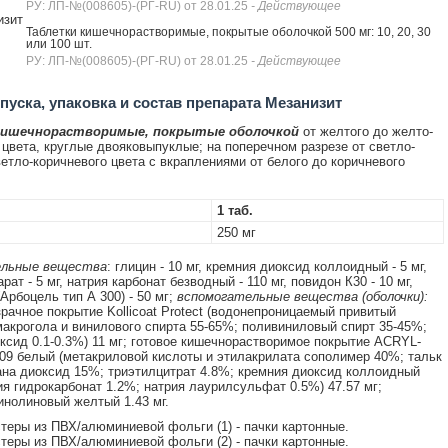
РУ: ЛП-№(008605)-(РГ-RU) от 28.01.25
- Действующее
изит
Таблетки кишечнорастворимые, покрытые оболочкой 500 мг: 10, 20, 30
или 100 шт.
РУ: ЛП-№(008605)-(РГ-RU) от 28.01.25
- Действующее
уска, упаковка и состав препарата Мезанизит
кишечнорастворимые, покрытые оболочкой
от желтого до желто-
 цвета, круглые двояковыпуклые; на поперечном разрезе от светло-
ветло-коричневого цвета с вкраплениями от белого до коричневого
1 таб.
250 мг
льные вещества
: глицин - 10 мг, кремния диоксид коллоидный - 5 мг,
рат - 5 мг, натрия карбонат безводный - 110 мг, повидон К30 - 10 мг,
Арбоцель тип А 300) - 50 мг;
вспомогательные вещества (оболочки):
зрачное покрытие Kollicoat Protect (водонепроницаемый привитый
акрогола и винилового спирта 55-65%; поливиниловый спирт 35-45%;
ксид 0.1-0.3%) 11 мг; готовое кишечнорастворимое покрытие ACRYL-
9 белый (метакриловой кислоты и этилакрилата сополимер 40%; тальк
ана диоксид 15%; триэтилцитрат 4.8%; кремния диоксид коллоидный
ия гидрокарбонат 1.2%; натрия лаурилсульфат 0.5%) 47.57 мг;
инолиновый желтый 1.43 мг.
истеры из ПВХ/алюминиевой фольги (1) - пачки картонные.
истеры из ПВХ/алюминиевой фольги (2) - пачки картонные.