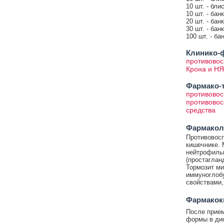
10 шт. - бл
10 шт. - бан
20 шт. - бан
30 шт. - бан
100 шт. - ба
Клинико-ф
противовос
Крона и НЯ
Фармако-т
противовос
противовос
средства
Фармакол
Противовосп
кишечнике. 
нейтрофильн
(простаглан
Тормозит ми
иммуноглоб
свойствами,
Фармакок
После прием
формы в дис