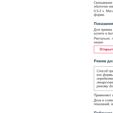
Связывание 
оболочке ки
0.5-2 ч. Ме
форме.
Показания
Для приема 
колите и бо
Ректально: 
кишки.
Открыт
Режим до
Способ пр
его формы
определяе
лекарстве
режиму до
Применяют в
Доза и схем
показаний, 
Побочное