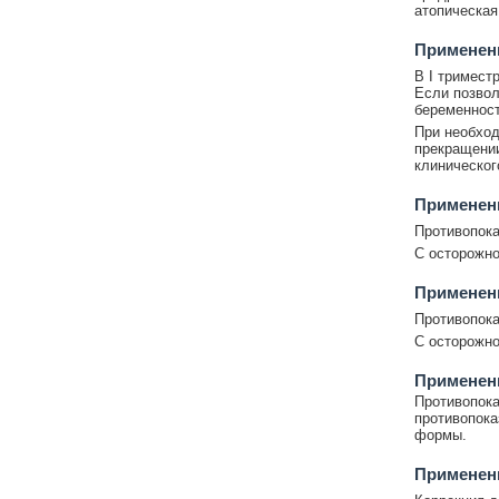
атопическая
Применени
В I тримест
Если позвол
беременност
При необход
прекращении
клиническог
Применен
Противопока
С осторожно
Применен
Противопока
С осторожно
Применени
Противопока
противопока
формы.
Применен