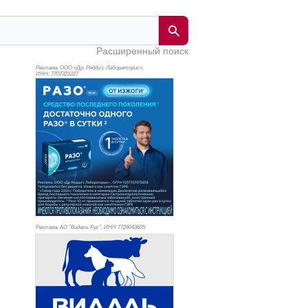
Расширенный поиск
Реклама. ООО «Др. Редди’с Лабораторис»,
ИНН: 770
7321227
Реклама. АО "Видаль Рус", ИНН 772
8043605