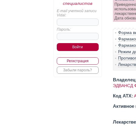
специалистов
Приведенна
использова
E-mail учетной записи
лекарствен
Vidal:
Дата обновл
Пароль:
Форма вы
Фармако-
Фармако
Режим д
Противо
Регистрация
Лекарст
Забыли пароль?
Владелец 
ЭДВАНСД 
Код ATX:
Активное 
Лекарств