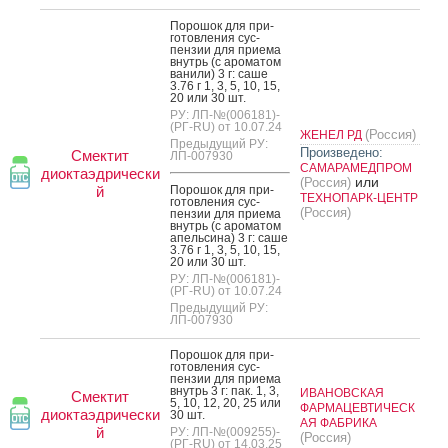
По­рошок для при­
готов­ле­ния сус­
пензии для при­ема
внутрь (с аро­матом
ва­нили) 3 г: са­ше
3.76 г 1, 3, 5, 10, 15,
20 или 30 шт.
РУ: ЛП-№(006181)-
(РГ-RU) от 10.07.24
(Россия)
ЖЕНЕЛ РД
Предыдущий РУ:
Произведено:
Смектит
ЛП-007930
САМАРАМЕДПРОМ
диоктаэдрически
или
(Россия)
й
По­рошок для при­
ТЕХНОПАРК-ЦЕНТР
готов­ле­ния сус­
(Россия)
пензии для при­ема
внутрь (с аро­матом
апель­си­на) 3 г: са­ше
3.76 г 1, 3, 5, 10, 15,
20 или 30 шт.
РУ: ЛП-№(006181)-
(РГ-RU) от 10.07.24
Предыдущий РУ:
ЛП-007930
По­рошок для при­
готов­ле­ния сус­
пензии для при­ема
внутрь 3 г: пак. 1, 3,
ИВАНОВСКАЯ
Смектит
5, 10, 12, 20, 25 или
ФАРМАЦЕВТИЧЕСК
диоктаэдрически
30 шт.
АЯ ФАБРИКА
й
РУ: ЛП-№(009255)-
(Россия)
(РГ-RU) от 14.03.25