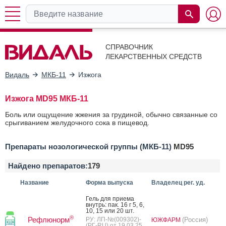
СПРАВОЧНИК
ЛЕКАРСТВЕННЫХ СРЕДСТВ
Видаль
МКБ-11
Изжога
Изжога MD95 МКБ-11
Боль или ощущение жжения за грудиной, обычно связанные со
срыгиванием желудочного сока в пищевод.
Препараты нозологической группы (МКБ-11)
MD95
Найдено препаратов:
179
Название
Форма выпуска
Владелец рег. уд.
Гель для при­ема
внутрь: пак. 16 г 5, 6,
10, 15 или 20 шт.
®
Рефлюнорм
РУ: ЛП-№(009302)-
(Россия)
ЮЖФАРМ
(РГ-RU) от 19.03.25