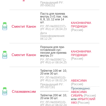
й
Предыдущий РУ:
ЛП-006152
Пас­та для при­ема
внутрь 3 г/1 пак.: пак.
6, 8, 10, 12 или 14
шт.
КАНОНФАРМА
Смектит Канон
РУ: ЛП-№(002237)-
ПРОДАКШН
(РГ-RU) от 26.04.23
(Россия)
Дата
переоформления:
06.12.24
По­рошок для при­
готов­ле­ния сус­
КАНОНФАРМА
пензии для при­ема
Смектит Канон
ПРОДАКШН
внутрь 3 г
(Россия)
РУ: ЛП-№(009671)-
(РГ-RU) от 08.04.25
Таб­летки 100 мг: 10,
20 или 30 шт.
РУ: ЛП-№(004510)-
(РГ-RU) от 06.02.24
АВЕКСИМА
(Россия)
Предыдущий РУ:
ЛП-007191
Произведено:
Спазмавексим
АВЕКСИМА
Таб­летки 200 мг: 10,
(Россия)
СИБИРЬ
20 или 30 шт.
или
ИРБИТСКИЙ
РУ: ЛП-№(004510)-
(Россия)
ХФЗ
(РГ-RU) от 06.02.24