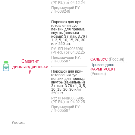
(РГ-RU) от 04.12.24
Предыдущий РУ:
ЛП-008248
По­рошок для при­
готов­ле­ния сус­
пензии для при­ема
внутрь (апель­си­
новый) 3 г: пак. 3.76 г
1, 3, 5, 10, 15, 20, 30
или 250 шт.
РУ: ЛП-№(008698)-
(РГ-RU) от 04.02.25
Предыдущий РУ:
(Россия)
САЛЬВУС
Смектит
ЛП-005587
Произведено:
диоктаэдрически
ФАРМПРОЕКТ
й
По­рошок для при­
(Россия)
готов­ле­ния сус­
пензии для при­ема
внутрь (ва­ниль­ный)
3 г: пак. 3.76 г 1, 3, 5,
10, 15, 20, 30 или
250 шт.
РУ: ЛП-№(008698)-
(РГ-RU) от 04.02.25
Предыдущий РУ:
ЛП-005587
Реклама