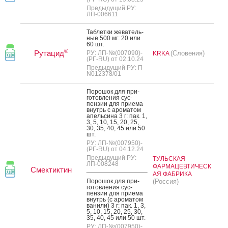
Предыдущий РУ:
ЛП-006611
Таб­летки же­ватель­
ные 500 мг: 20 или
60 шт.
®
Рутацид
РУ: ЛП-№(007090)-
(Словения)
KRKA
(РГ-RU) от 02.10.24
Предыдущий РУ: П
N012378/01
По­рошок для при­
готов­ле­ния сус­
пензии для при­ема
внутрь с аро­матом
апель­си­на 3 г: пак. 1,
3, 5, 10, 15, 20, 25,
30, 35, 40, 45 или 50
шт.
РУ: ЛП-№(007950)-
(РГ-RU) от 04.12.24
Предыдущий РУ:
ТУЛЬСКАЯ
ЛП-008248
ФАРМАЦЕВТИЧЕСК
Смектиктин
АЯ ФАБРИКА
По­рошок для при­
(Россия)
готов­ле­ния сус­
пензии для при­ема
внутрь (с аро­матом
ва­нили) 3 г: пак. 1, 3,
5, 10, 15, 20, 25, 30,
35, 40, 45 или 50 шт.
РУ: ЛП-№(007950)-