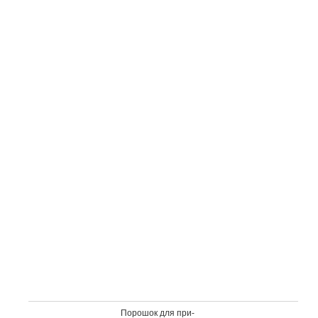
По­рошок для при­