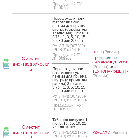
Предыдущий РУ:
ЛП-007555
По­рошок для при­
готов­ле­ния сус­
пензии для при­ема
внутрь (с аро­матом
апель­си­на) 3 г: са­ше
3.76 г 1, 3, 5, 10, 15,
20, 30 или 250 шт.
РУ: ЛП-№(007280)-
(РГ-RU) от 16.10.24
(Россия)
ВЕСТ
Предыдущий РУ:
Произведено:
Смектит
ЛП-008303
САМАРАМЕДПРОМ
диоктаэдрически
или
(Россия)
й
По­рошок для при­
ТЕХНОПАРК-ЦЕНТР
готов­ле­ния сус­
(Россия)
пензии для при­ема
внутрь (с аро­матом
ва­нили) 3 г: са­ше
3.76 г 1, 3, 5, 10, 15,
20, 30 или 250 шт.
РУ: ЛП-№(007280)-
(РГ-RU) от 16.10.24
Предыдущий РУ:
ЛП-008303
Таб­летки ши­пучие 1
г: 6, 9, 12, 15, 18, 21,
Смектит
24 или 30 шт.
диоктаэдрически
РУ: ЛП-№(012176)-
(Россия)
ЮЖФАРМ
(РГ-RU) от 21.10.25