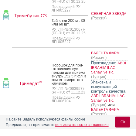
(РГ-RU) от 30.12.25
Предыдущий РУ:
ЛП-005227
СЕВЕРНАЯ ЗВЕЗДА
Тримебутин-СЗ
(Россия)
Таб­летки 200 мг: 30
или 60 шт.
РУ: ЛП-№(013067)-
(РГ-RU) от 30.12.25
Предыдущий РУ:
ЛП-005227
ВАЛЕНТА ФАРМ
(Россия)
Произведено:
ABDI
По­рошок для при­
IBRAHIM ILAC
готов­ле­ния сус­
Sanayi ve Tic.
пензии для при­ема
внутрь 152.5 г: фл. в
(Турция)
компл. с мерн. ста­
Упаковка и
®
Тримедат
кан­чи­ком
выпускающий
РУ: ЛП-№(003957)-
контроль качества:
(РГ-RU) от 11.12.23
ABDI IBRAHIM ILAC
Предыдущий РУ:
Sanayi ve Tic.
ЛП-006704
или
(Турция)
ВАЛЕНТА ФАРМ
(Россия)
На сайте Видаль используются файлы cookie
Ok
Таб­летки 50 мг: 10,
Продолжая, вы принимаете
пользовательское соглашение
.
20 или 30 шт.
РУ: ЛП-№(002818)-