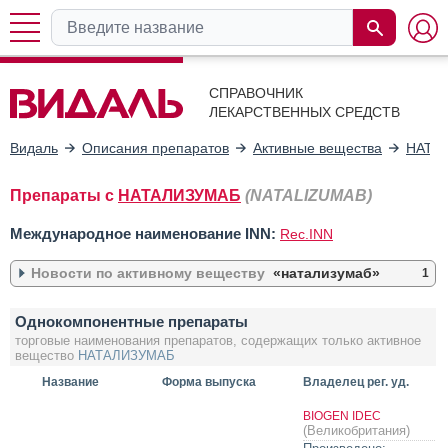
СПРАВОЧНИК
ЛЕКАРСТВЕННЫХ СРЕДСТВ
Видаль
Описания препаратов
Активные вещества
НАТА
Препараты с
НАТАЛИЗУМАБ
(NATALIZUMAB)
Международное наименование INN:
Rec.INN
Новости по активному веществу
«натализумаб»
1
Компания «Янссен» выходит на российский рынок препаратов для
Однокомпонентные препараты
лечения рассеянного склероза
10.07.2015
торговые наименования препаратов, содержащих только активное
вещество
НАТАЛИЗУМАБ
Название
Форма выпуска
Владелец рег. уд.
BIOGEN IDEC
(Великобритания)