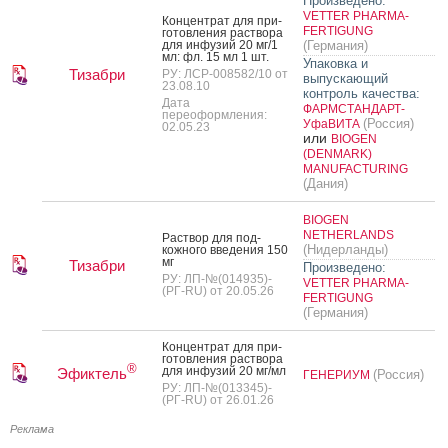
Произведено:
VETTER PHARMA-
Кон­цен­трат для при­
FERTIGUNG
готов­ле­ния рас­тво­ра
для ин­фу­зий 20 мг/1
(Германия)
мл: фл. 15 мл 1 шт.
Упаковка и
Тизабри
РУ: ЛСР-008582/10 от
выпускающий
23.08.10
контроль качества:
Дата
ФАРМСТАНДАРТ-
переоформления:
(Россия)
УфаВИТА
02.05.23
или
BIOGEN
(DENMARK)
MANUFACTURING
(Дания)
BIOGEN
NETHERLANDS
Рас­твор для под­
(Нидерланды)
кожно­го вве­дения 150
мг
Тизабри
Произведено:
РУ: ЛП-№(014935)-
VETTER PHARMA-
(РГ-RU) от 20.05.26
FERTIGUNG
(Германия)
Кон­цен­трат для при­
готов­ле­ния рас­тво­ра
®
для ин­фу­зий 20 мг/мл
Эфиктель
(Россия)
ГЕНЕРИУМ
РУ: ЛП-№(013345)-
(РГ-RU) от 26.01.26
Реклама