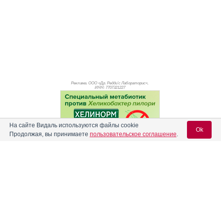
Реклама. ООО «Др. Редди’с Лабораторис»,
ИНН: 770
7321227
На сайте Видаль используются файлы cookie
Ok
Продолжая, вы принимаете
пользовательское соглашение
.
Вход для специалистов
E-mail учетной записи Vidal:
Реклама. АО "Видаль Рус", ИНН 772
8043605
Пароль: