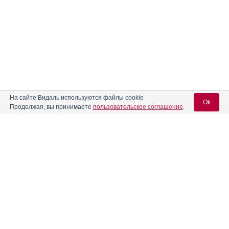
На сайте Видаль используются файлы cookie
Ok
Продолжая, вы принимаете
пользовательское соглашение
.
Вход для специалистов
E-mail учетной записи Vidal:
Пароль: