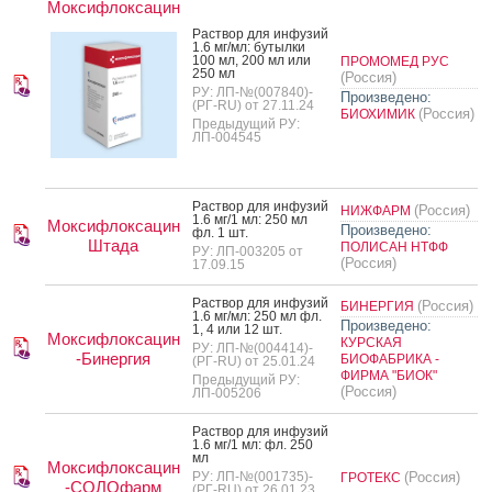
Моксифлоксацин
Рас­твор для ин­фу­зий
1.6 мг/мл: бу­тыл­ки
100 мл, 200 мл или
ПРОМОМЕД РУС
250 мл
(Россия)
РУ: ЛП-№(007840)-
Произведено:
(РГ-RU) от 27.11.24
(Россия)
БИОХИМИК
Предыдущий РУ:
ЛП-004545
Рас­твор для ин­фу­зий
(Россия)
НИЖФАРМ
1.6 мг/1 мл: 250 мл
Моксифлоксацин
Произведено:
фл. 1 шт.
Штада
ПОЛИСАН НТФФ
РУ: ЛП-003205 от
(Россия)
17.09.15
Рас­твор для ин­фу­зий
(Россия)
БИНЕРГИЯ
1.6 мг/мл: 250 мл фл.
Произведено:
1, 4 или 12 шт.
Моксифлоксацин
КУРСКАЯ
РУ: ЛП-№(004414)-
-Бинергия
БИОФАБРИКА -
(РГ-RU) от 25.01.24
ФИРМА "БИОК"
Предыдущий РУ:
(Россия)
ЛП-005206
Рас­твор для ин­фу­зий
1.6 мг/1 мл: фл. 250
мл
Моксифлоксацин
РУ: ЛП-№(001735)-
(Россия)
ГРОТЕКС
-СОЛОфарм
(РГ-RU) от 26.01.23