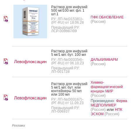
Рас­твор для ин­фу­зий
500 мг/100 мл: фл. 1
шт.1
ПФК ОБНОВЛЕНИЕ
РУ: ЛП-№(015381)-
(Россия)
(РГ-RU) от 18.06.26
Предыдущий РУ:
ЛСР-009887/09
Рас­твор для ин­фу­зий
5 мг/1 мл: бут. 100 мл
РУ: ЛП-№(003354)-
ДАЛЬХИМФАРМ
Левофлоксацин
(РГ-RU) от 06.10.23
(Россия)
Предыдущий РУ:
ЛП-001728
Химико-
Рас­твор для ин­фу­зий
фармацевтический
5 мг/1 мл: бут. или
кон­тей­не­ры 50 мл
концерн МИР
или 100 мл
(Россия)
Левофлоксацин
РУ: ЛП-№(003167)-
Произведено:
Фирма
(РГ-RU) от 11.09.23
МЕДПОЛИМЕР
Предыдущий РУ:
или
(Россия)
НПК
ЛП-006937
(Россия)
ЭСКОМ
Реклама