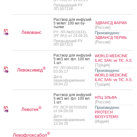
(РГ-RU) от 19.05.23
Предыдущий РУ:
ЛП-007139
Рас­твор для ин­фу­зий
ЭДВАНСД ФАРМА
5 мг/мл: 100 мл бу­
тыл­ки
(Россия)
Левованс
РУ: ЛП-№(011833)-
Произведено:
(РГ-RU) от 24.09.25
ЭДВАНСД ПЕРМЬ
Предыдущий РУ:
(Россия)
ЛП-007323
Рас­твор для ин­фу­зий
WORLD MEDICINE
5 мг/1 мл: фл. 100 мл
ILAC SAN. ve TIC. A.S.
1 шт.
(Турция)
РУ: ЛП-004283 от
®
Левоксимед
Произведено:
03.05.17
WORLD MEDICINE
Дата
ILAC SAN. ve TIC. A.S.
переоформления:
26.04.22
(Турция)
Рас­твор для ин­фу­зий
НПЦ ЭЛЬФА
5 мг/1 мл: фл. 100 мл
(Россия)
1 шт.
РУ: ЛСР-007035/09
Произведено:
®
Левотек
от 04.09.09
PROTECH
Дата
BIOSYSTEMS
переоформления:
(Индия)
23.04.20
®
Левофлоксабол