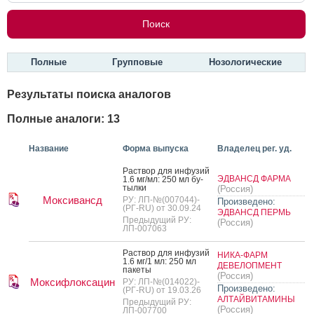
Полные
Групповые
Нозологические
Результаты поиска аналогов
Полные аналоги: 13
Название
Форма выпуска
Владелец рег. уд.
Рас­твор для ин­фу­зий
ЭДВАНСД ФАРМА
1.6 мг/мл: 250 мл бу­
тыл­ки
(Россия)
Моксивансд
РУ: ЛП-№(007044)-
Произведено:
(РГ-RU) от 30.09.24
ЭДВАНСД ПЕРМЬ
Предыдущий РУ:
(Россия)
ЛП-007063
Рас­твор для ин­фу­зий
НИКА-ФАРМ
1.6 мг/1 мл: 250 мл
ДЕВЕЛОПМЕНТ
па­кеты
(Россия)
Моксифлоксацин
РУ: ЛП-№(014022)-
Произведено:
(РГ-RU) от 19.03.26
АЛТАЙВИТАМИНЫ
Предыдущий РУ:
(Россия)
ЛП-007700