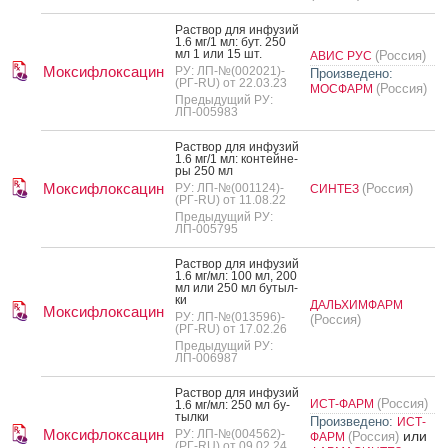
Рас­твор для ин­фу­зий
1.6 мг/1 мл: бут. 250
мл 1 или 15 шт.
(Россия)
АВИС РУС
Моксифлоксацин
РУ: ЛП-№(002021)-
Произведено:
(РГ-RU) от 22.03.23
(Россия)
МОСФАРМ
Предыдущий РУ:
ЛП-005983
Рас­твор для ин­фу­зий
1.6 мг/1 мл: кон­тей­не­
ры 250 мл
Моксифлоксацин
РУ: ЛП-№(001124)-
(Россия)
СИНТЕЗ
(РГ-RU) от 11.08.22
Предыдущий РУ:
ЛП-005795
Рас­твор для ин­фу­зий
1.6 мг/мл: 100 мл, 200
мл или 250 мл бу­тыл­
ки
ДАЛЬХИМФАРМ
Моксифлоксацин
РУ: ЛП-№(013596)-
(Россия)
(РГ-RU) от 17.02.26
Предыдущий РУ:
ЛП-006987
Рас­твор для ин­фу­зий
(Россия)
ИСТ-ФАРМ
1.6 мг/мл: 250 мл бу­
тыл­ки
Произведено:
ИСТ-
Моксифлоксацин
РУ: ЛП-№(004562)-
или
(Россия)
ФАРМ
(РГ-RU) от 09.02.24