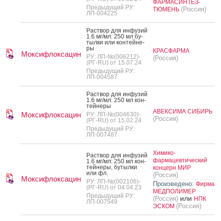
ФАРМАСИНТЕЗ-
Предыдущий РУ:
(Россия)
ТЮМЕНЬ
ЛП-004225
Рас­твор для ин­фу­зий
1.6 мг/мл: 250 мл бу­
тыл­ки или кон­тей­не­
ры
КРАСФАРМА
Моксифлоксацин
РУ: ЛП-№(006212)-
(Россия)
(РГ-RU) от 15.07.24
Предыдущий РУ:
ЛП-004587
Рас­твор для ин­фу­зий
1.6 мг/мл: 250 мл кон­
тей­не­ры
АВЕКСИМА СИБИРЬ
Моксифлоксацин
РУ: ЛП-№(004630)-
(Россия)
(РГ-RU) от 15.02.24
Предыдущий РУ:
ЛП-007487
Химико-
Рас­твор для ин­фу­зий
фармацевтический
1.6 мг/мл: 250 мл кон­
тей­не­ры, бу­тыл­ки
концерн МИР
или фл.
(Россия)
Моксифлоксацин
РУ: ЛП-№(002106)-
Произведено:
Фирма
(РГ-RU) от 04.04.23
МЕДПОЛИМЕР
Предыдущий РУ:
или
(Россия)
НПК
ЛП-007549
(Россия)
ЭСКОМ