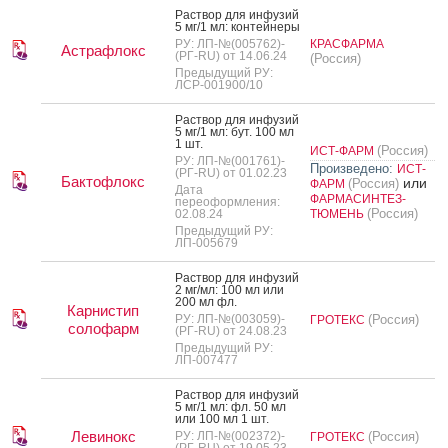
Рас­твор для ин­фу­зий
5 мг/1 мл: кон­тей­не­ры
РУ: ЛП-№(005762)-
КРАСФАРМА
Астрафлокс
(РГ-RU) от 14.06.24
(Россия)
Предыдущий РУ:
ЛСР-001900/10
Рас­твор для ин­фу­зий
5 мг/1 мл: бут. 100 мл
1 шт.
(Россия)
ИСТ-ФАРМ
РУ: ЛП-№(001761)-
Произведено:
ИСТ-
(РГ-RU) от 01.02.23
Бактофлокс
или
(Россия)
ФАРМ
Дата
ФАРМАСИНТЕЗ-
переоформления:
(Россия)
02.08.24
ТЮМЕНЬ
Предыдущий РУ:
ЛП-005679
Рас­твор для ин­фу­зий
2 мг/мл: 100 мл или
200 мл фл.
Карнистип
РУ: ЛП-№(003059)-
(Россия)
ГРОТЕКС
солофарм
(РГ-RU) от 24.08.23
Предыдущий РУ:
ЛП-007477
Рас­твор для ин­фу­зий
5 мг/1 мл: фл. 50 мл
или 100 мл 1 шт.
Левинокс
РУ: ЛП-№(002372)-
(Россия)
ГРОТЕКС