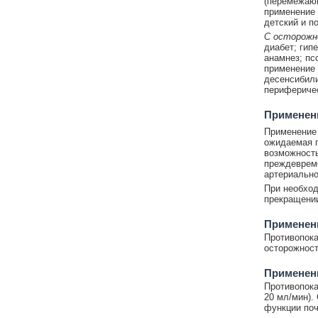
(перемежающ
применение 
детский и п
С осторожн
диабет; гип
анамнез; пс
применение 
десенсибили
периферичес
Применени
Применение 
ожидаемая п
возможность
преждевреме
артериально
При необход
прекращении
Применен
Противопока
осторожност
Применен
Противопока
20 мл/мин).
функции поч