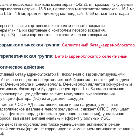
льные вещества
: лактозы моногидрат - 142.21 мг, крахмал кукурузный
скармеллоза натрия - 13.8 мг, целлюлоза микрокристаллическая - 16.1 мг,
 E15 - 4.6 мг, кремния диоксид коллоидный - 0.69 мг, магния стеарат -
теры (2) - пачки картонные с контролем первого вскрытия.
теры (4) - пачки картонные с контролем первого вскрытия.
стеры (3) - пачки картонные с контролем первого вскрытия.
армакологическая группа:
Селективный бета
-адреноблокатор
1
ерапевтическая группа:
Бета1-адреноблокатор селективный
огическое действие
тивный бета
-адреноблокатор III поколения с вазодилатирующими
1
 Активное вещество представляет собой рацемат, состоящий из двух
в: D-небиволола и L-небиволола. D-небиволол является конкурентным
ективным блокатором β
-адренорецепторов; L-небиволол оказывает
1
удорасширяющее действие за счет модуляции высвобождения
ующего фактора (NO) из эндотелия сосудов.
нижает ЧСС и АД в состоянии покоя и при нагрузке, уменьшает
астолическое давление левого желудочка, снижает ОПСС, улучшает
кую функцию сердца (снижает давление наполнения), увеличивает
броса; вызывает антиангинальный эффект у больных ИБС.
ое действие обусловлено также уменьшением активности ренин-
овой системы (прямо не коррелирует с изменением активности ренина в
и).