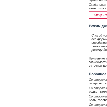
Стабильная 
тяжести (в 
Открыт
Режим до
Способ пр
его формы
определяе
лекарстве
режиму до
Применяют в
зависимости
суточная доз
Побочное
Со стороны
гиперчувств
Со стороны
редко - гал
Со стороны
боль, голов
Со стороны