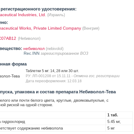
регистрационного удостоверения:
ceutical Industries, Ltd.
(Израиль)
ено:
aceutical Works, Private Limited Company
(Венгрия)
C07AB12
(Небиволол)
вещество:
небиволол
(nebivolol)
Rec.INN
зарегистрированное ВОЗ
енная форма
Таблетки 5 мг: 14, 28 или 30 шт.
волол-Тева
РУ: ЛП-001208 от 15.11.11
- Отмена гос. регистрации
Дата переоформления: 12.03.18
уска, упаковка и состав препарата Небиволол-Тева
елого или почти белого цвета, круглые, двояковыпуклые, с
ной риской на одной стороне.
1 таб.
 гидрохлорид
5.45 мг,
етствует содержанию небиволола
5 мг