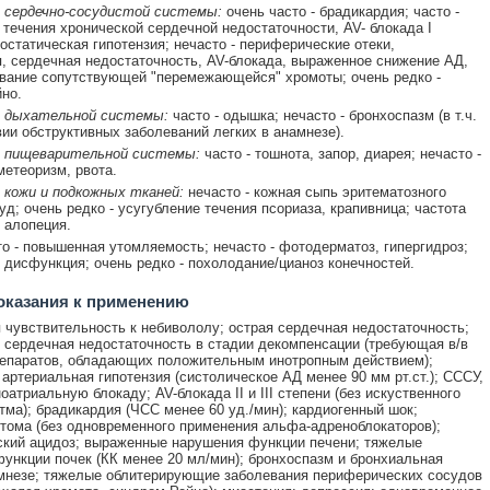
 сердечно-сосудистой системы:
очень часто - брадикардия; часто -
 течения хронической сердечной недостаточности, AV- блокада I
тостатическая гипотензия; нечасто - периферические отеки,
, сердечная недостаточность, AV-блокада, выраженное снижение АД,
вание сопутствующей "перемежающейся" хромоты; очень редко -
но.
 дыхательной системы:
часто - одышка; нечасто - бронхоспазм (в т.ч.
вии обструктивных заболеваний легких в анамнезе).
 пищеварительной системы:
часто - тошнота, запор, диарея; нечасто -
метеоризм, рвота.
 кожи и подкожных тканей:
нечасто - кожная сыпь эритематозного
уд; очень редко - усугубление течения псориаза, крапивница; частота
- алопеция.
то - повышенная утомляемость; нечасто - фотодерматоз, гипергидроз;
 дисфункция; очень редко - похолодание/цианоз конечностей.
оказания к применению
чувствительность к небивололу; острая сердечная недостаточность;
 сердечная недостаточность в стадии декомпенсации (требующая в/в
епаратов, обладающих положительным инотропным действием);
артериальная гипотензия (систолическое АД менее 90 мм рт.ст.); СССУ,
атриальную блокаду; AV-блокада II и III степени (без искуственного
тма); брадикардия (ЧСС менее 60 уд./мин); кардиогенный шок;
ома (без одновременного применения альфа-адреноблокаторов);
кий ацидоз; выраженные нарушения функции печени; тяжелые
ункции почек (КК менее 20 мл/мин); бронхоспазм и бронхиальная
мнезе; тяжелые облитерирующие заболевания периферических сосудов