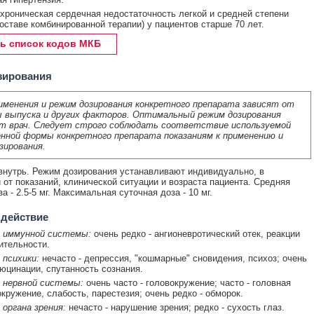
хроническая сердечная недостаточность легкой и средней степени
составе комбинированной терапии) у пациентов старше 70 лет.
ь список кодов МКБ
зирования
именения и режим дозирования конкретного препарата зависят от
 выпуска и других факторов. Оптимальный режим дозирования
т врач. Следует строго соблюдать соответствие используемой
нной формы конкретного препарата показаниям к применению и
зирования.
нутрь. Режим дозирования устанавливают индивидуально, в
 от показаний, клинической ситуации и возраста пациента. Средняя
а - 2.5-5 мг. Максимальная суточная доза - 10 мг.
 действие
 иммунной системы:
очень редко - ангионевротический отек, реакции
ительности.
 психики:
нечасто - депрессия, "кошмарные" сновидения, психоз; очень
люцинации, спутанность сознания.
 нервной системы:
очень часто - головокружение; часто - головная
окружение, слабость, парестезия; очень редко - обморок.
 органа зрения:
нечасто - нарушение зрения; редко - сухость глаз.