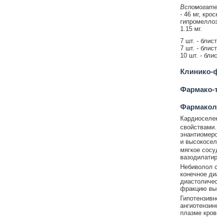
Вспомогате
- 46 мг, кро
гипромеллоза
1.15 мг.
7 шт. - блис
7 шт. - блис
10 шт. - бли
Клинико-ф
Фармако-т
Фармакол
Кардиоселек
свойствами.
энантиомеро
и высокосел
мягкое сос
вазодилатир
Небиволол с
конечное ди
диастоличес
фракцию вы
Гипотензивн
ангиотензин
плазме кров