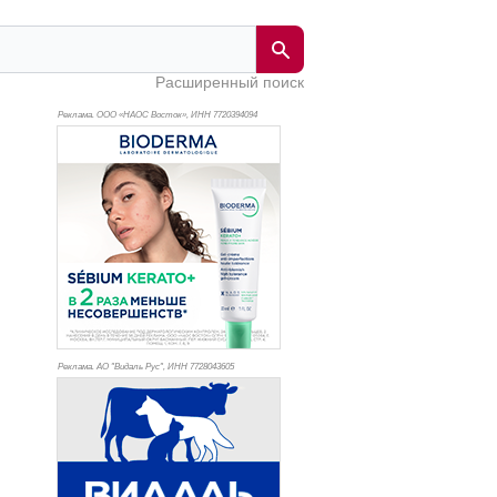
Расширенный поиск
Реклама. ООО «НАОС Восток», ИНН 772
0394094
Реклама. АО "Видаль Рус", ИНН 772
8043605