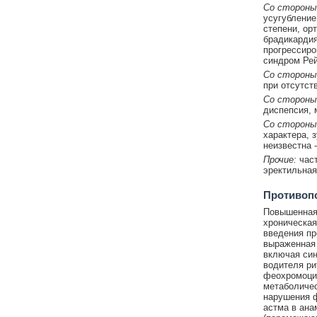
Со стороны
усугубление
степени, ор
брадикардия
прогрессиро
синдром Рей
Со стороны
при отсутст
Со стороны
диспепсия, 
Со стороны
характера, з
неизвестна 
Прочие:
час
эректильная
Противоп
Повышенная 
хроническая
введения пр
выраженная 
включая сино
водителя ри
феохромоцит
метаболичес
нарушения ф
астма в ана