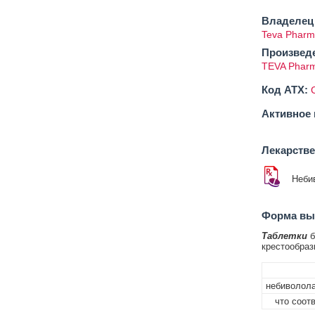
Владелец 
Teva Pharma
Произвед
TEVA Pharm
Код ATX:
Активное 
Лекарств
Неби
Форма вып
Таблетки
б
крестообраз
небиволола
что соотв