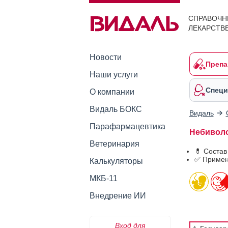
СПРАВОЧН
ЛЕКАРСТВ
Новости
Препа
Наши услуги
Специ
О компании
Видаль БОКС
Видаль
Парафармацевтика
Небиволол
Ветеринария
💊 Состав
✅ Примен
Калькуляторы
МКБ-11
Внедрение ИИ
Вход для