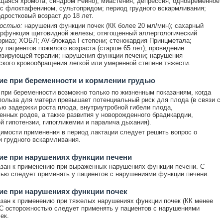
аяся хромота, синдром Рейно); миастения; депрессия; одновременное
с флоктафенином, сультопридом; период грудного вскармливания;
одростковый возраст до 18 лет.
остью:
нарушения функции почек (КК более 20 мл/мин); сахарный
ерфункция щитовидной железы; отягощенный аллергологический
ориаз; ХОБЛ; AV-блокада I степени; стенокардия Принцметала;
у пациентов пожилого возраста (старше 65 лет); проведение
зирующей терапии; нарушения функции печени; нарушения
кого кровообращения легкой или умеренной степени тяжести.
е при беременности и кормлении грудью
при беременности возможно только по жизненным показаниям, когда
ольза для матери превышает потенциальный риск для плода (в связи с
ю задержки роста плода, внутриутробной гибели плода,
нных родов, а также развития у новорожденного брадикардии,
й гипотензии, гипогликемии и паралича дыхания).
имости применения в период лактации следует решить вопрос о
 грудного вскармливания.
ие при нарушениях функции печени
зан к применению при выраженных нарушениях функции печени. С
ью следует применять у пациентов с нарушениями функции печени.
ие при нарушениях функции почек
зан к применению при тяжелых нарушениях функции почек (КК менее
 С осторожностью следует применять у пациентов с нарушениями
ек.