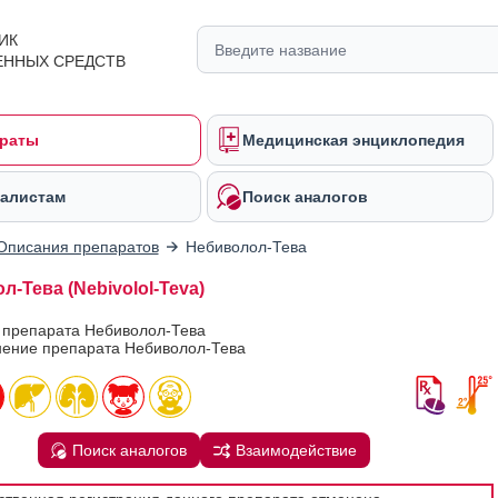
ИК
ЕННЫХ СРЕДСТВ
раты
Медицинская энциклопедия
алистам
Поиск аналогов
Описания препаратов
Небиволол-Тева
-Тева (Nebivolol-Teva)
 препарата Небиволол-Тева
ение препарата Небиволол-Тева
Поиск аналогов
Взаимодействие