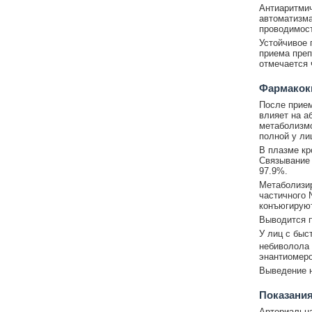
Антиаритмич
автоматизма
проводимост
Устойчивое 
приема преп
отмечается 
Фармакок
После прием
влияет на а
метаболизмо
полной у ли
В плазме кр
Связывание 
97.9%.
Метаболизир
частичного 
конъюгируют
Выводится п
У лиц с быс
небиволола 
энантиомеро
Выведение н
Показания
Артериальна