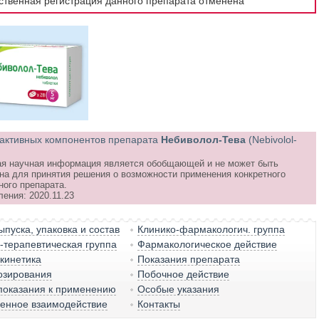
рственная регистрация данного препарата отменена
активных компонентов препарата
Небиволол-Тева
(Nebivolol-
я научная информация является обобщающей и не может быть
на для принятия решения о возможности применения конкретного
ного препарата.
ения: 2020.11.23
пуска, упаковка и состав
Клинико-фармакологич. группа
терапевтическая группа
Фармакологическое действие
кинетика
Показания препарата
озирования
Побочное действие
показания к применению
Особые указания
венное взаимодействие
Контакты