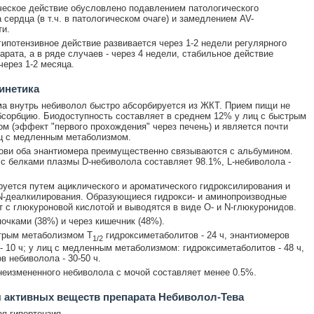
еское действие обусловлено подавлением патологического
 сердца (в т.ч. в патологическом очаге) и замедлением AV-
и.
гипотензивное действие развивается через 1-2 недели регулярного
арата, а в ряде случаев - через 4 недели, стабильное действие
через 1-2 месяца.
инетика
а внутрь небиволол быстро абсорбируется из ЖКТ. Прием пищи не
бсорбцию. Биодоступность составляет в среднем 12% у лиц с быстрым
м (эффект "первого прохождения" через печень) и является почти
ц с медленным метаболизмом.
ови оба энантиомера преимущественно связываются с альбумином.
с белками плазмы D-небиволола составляет 98.1%, L-небиволола -
уется путем ациклического и ароматического гидроксилирования и
N-деалкилирования. Образующиеся гидрокси- и аминопроизводные
 с глюкуроновой кислотой и выводятся в виде О- и N-глюкуронидов.
очками (38%) и через кишечник (48%).
трым метаболизмом T
гидроксиметаболитов - 24 ч, энантиомеров
1/2
- 10 ч; у лиц с медленным метаболизмом: гидроксиметаболитов - 48 ч,
в небиволола - 30-50 ч.
еизмененного небиволола с мочой составляет менее 0.5%.
 активных веществ препарата Небиволол-Тева
я гипертензия.