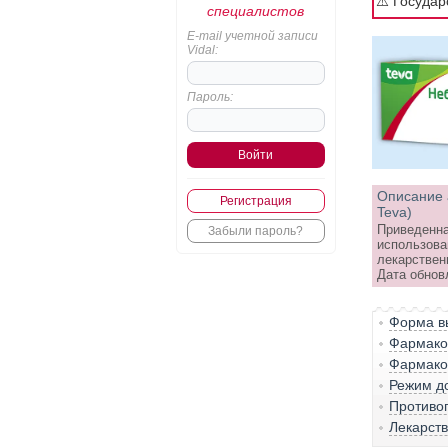
⚠️ Госуда
специалистов
E-mail учетной записи
Vidal:
Пароль:
Описание 
Регистрация
Teva)
Приведенна
Забыли пароль?
использова
лекарствен
Дата обновл
Форма вы
Фармако-
Фармако
Режим д
Противо
Лекарст