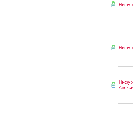
Нифур
Нифур
Нифур
Авекс