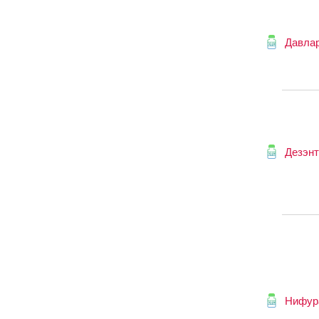
Давла
Дезэн
Нифур