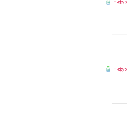
Нифур
Нифур