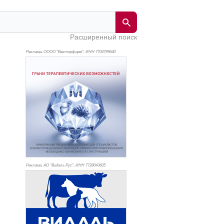
Расширенный поиск
Реклама. ОООО "Векторфарм", ИНН 770
4799640
Реклама. АО "Видаль Рус", ИНН 772
8043605