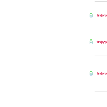
Нифур
Нифур
Нифур