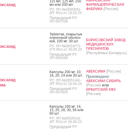
ИВАНОВСКАЯ
115 мл, 125 мл, 150
оксазид
мл или 200 мл
ФАРМАЦЕВТИЧЕСКАЯ
(Россия)
ФАБРИКА
РУ: ЛП-№(009305)-
(РГ-RU) от 19.03.25
Предыдущий РУ:
ЛП-007538
Таб­летки, пок­ры­тые
пле­ноч­ной обо­лоч­
БОРИСОВСКИЙ ЗАВОД
кой, 100 мг: 30 шт.
МЕДИЦИНСКИХ
оксазид
РУ: ЛП-№(001877)-
ПРЕПАРАТОВ
(ГП-RU) от 30.05.25
(Республика Беларусь)
Предыдущий РУ:
ЛП-006108
(Россия)
АВЕКСИМА
Кап­су­лы 200 мг: 10,
16, 20, 24 или 30 шт.
Произведено:
оксазид
РУ: ЛП-№(005144)-
АВЕКСИМА СИБИРЬ
(РГ-RU) от 10.04.24
има
или
(Россия)
Предыдущий РУ:
ИРБИТСКИЙ ХФЗ
ЛП-007603
(Россия)
Кап­су­лы 100 мг: 14,
15, 20, 28, 30, 56 или
60 шт.
РУ: ЛП-№(002614)-
(РГ-RU) от 26.06.23
Предыдущий РУ: