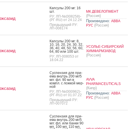
Кап­су­лы 200 мг: 16
шт.
МК ДЕВЕЛОПМЕНТ
(Россия)
РУ: ЛП-№(008258)-
оксазид
(РГ-RU) от 24.12.24
Произведено:
АВВА
Предыдущий РУ:
(Россия)
РУС
ЛП-008174
Кап­су­лы 200 мг: 8,
10, 16, 20, 24, 30, 32,
УСОЛЬЕ-СИБИРСКИЙ
36, 40, 48, 50, 56, 60,
оксазид
ХИМФАРМЗАВОД
64, 80 или 100 шт.
(Россия)
РУ: ЛП-008053 от
18.04.22
Сус­пензия для при­
ема внутрь 200 мг/5
AVVA
мл: фл. 90 мл в
компл. с лож­кой мер­
PHARMACEUTICALS
ной
оксазид
(Кипр)
РУ: ЛП-№(000962)-
Произведено:
АВВА
(РГ-RU) от 01.07.22
(Россия)
РУС
Предыдущий РУ:
ЛП-007072
Сус­пензия для при­
ема внутрь 200 мг/5
мл: фл. или бан­ки 90
мл, 100 мл, 110 мл,