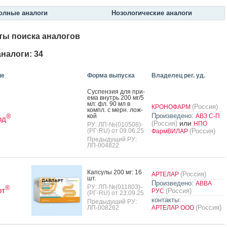
олные аналоги
Нозологические аналоги
ты поиска аналогов
налоги: 34
ие
Форма выпуска
Владелец рег. уд.
Сус­пензия для при­
ема внутрь 200 мг/5
мл: фл. 90 мл в
(Россия)
КРОНОФАРМ
компл. с мерн. лож­
Произведено:
кой
АВЗ С-П
®
рд
или
(Россия)
НПО
РУ: ЛП-№(010508)-
(РГ-RU) от 09.06.25
(Россия)
ФармВИЛАР
Предыдущий РУ:
ЛП-004822
Кап­су­лы 200 мг: 16
(Россия)
АРТЕЛАР
шт.
Произведено:
АВВА
РУ: ЛП-№(011803)-
®
рт
(Россия)
РУС
(РГ-RU) от 23.09.25
контакты:
Предыдущий РУ:
(Россия)
ЛП-008262
АРТЕЛАР ООО