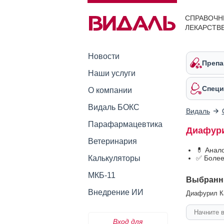
СПРАВОЧН
ЛЕКАРСТВ
Новости
Препа
Наши услуги
Специ
О компании
Видаль БОКС
Видаль
Парафармацевтика
Диафури
Ветеринария
💊 Анал
Калькуляторы
✅ Более
МКБ-11
Выбранн
Внедрение ИИ
Диафурил Ка
Вход для