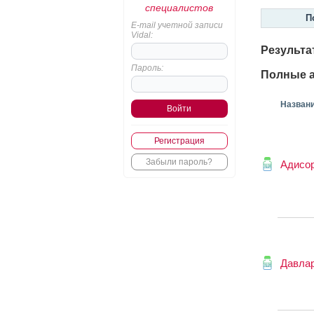
специалистов
П
E-mail учетной записи
Vidal:
Результа
Пароль:
Полные а
Назван
Регистрация
Забыли пароль?
Адисо
Давла