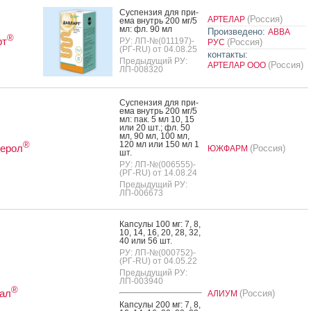
Сус­пензия для при­
(Россия)
АРТЕЛАР
ема внутрь 200 мг/5
мл: фл. 90 мл
Произведено:
АВВА
®
рт
РУ: ЛП-№(011197)-
(Россия)
РУС
(РГ-RU) от 04.08.25
контакты:
Предыдущий РУ:
(Россия)
АРТЕЛАР ООО
ЛП-008320
Сус­пензия для при­
ема внутрь 200 мг/5
мл: пак. 5 мл 10, 15
или 20 шт.; фл. 50
мл, 90 мл, 100 мл,
120 мл или 150 мл 1
®
терол
(Россия)
ЮЖФАРМ
шт.
РУ: ЛП-№(006555)-
(РГ-RU) от 14.08.24
Предыдущий РУ:
ЛП-006673
Кап­су­лы 100 мг: 7, 8,
10, 14, 16, 20, 28, 32,
40 или 56 шт.
РУ: ЛП-№(000752)-
(РГ-RU) от 04.05.22
Предыдущий РУ:
ЛП-003940
®
ал
(Россия)
АЛИУМ
Кап­су­лы 200 мг: 7, 8,