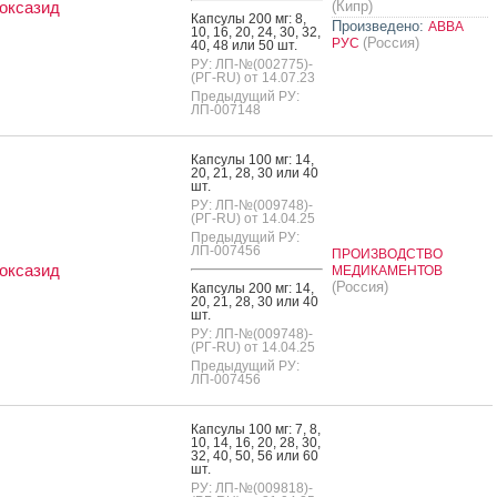
оксазид
(Кипр)
Кап­су­лы 200 мг: 8,
Произведено:
АВВА
10, 16, 20, 24, 30, 32,
(Россия)
РУС
40, 48 или 50 шт.
РУ: ЛП-№(002775)-
(РГ-RU) от 14.07.23
Предыдущий РУ:
ЛП-007148
Кап­су­лы 100 мг: 14,
20, 21, 28, 30 или 40
шт.
РУ: ЛП-№(009748)-
(РГ-RU) от 14.04.25
Предыдущий РУ:
ЛП-007456
ПРОИЗВОДСТВО
оксазид
МЕДИКАМЕНТОВ
(Россия)
Кап­су­лы 200 мг: 14,
20, 21, 28, 30 или 40
шт.
РУ: ЛП-№(009748)-
(РГ-RU) от 14.04.25
Предыдущий РУ:
ЛП-007456
Кап­су­лы 100 мг: 7, 8,
10, 14, 16, 20, 28, 30,
32, 40, 50, 56 или 60
шт.
РУ: ЛП-№(009818)-