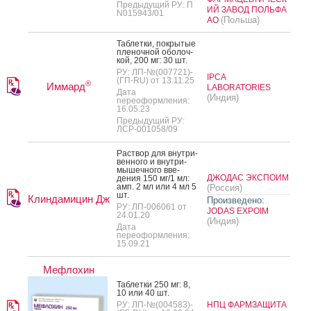
Предыдущий РУ: П
ИЙ ЗАВОД ПОЛЬФА
N015943/01
(Польша)
АО
Таб­летки, пок­ры­тые
пле­ноч­ной обо­лоч­
кой, 200 мг: 30 шт.
РУ: ЛП-№(007721)-
IPCA
(ГП-RU) от 13.11.25
®
Иммард
LABORATORIES
Дата
(Индия)
переоформления:
16.05.23
Предыдущий РУ:
ЛСР-001058/09
Рас­твор для внут­ри­
вен­но­го и внут­ри­
мышеч­но­го вве­
ДЖОДАС ЭКСПОИМ
дения 150 мг/1 мл:
амп. 2 мл или 4 мл 5
(Россия)
шт.
Клиндамицин Дж
Произведено:
РУ: ЛП-006061 от
JODAS EXPOIM
24.01.20
(Индия)
Дата
переоформления:
15.09.21
Мефлохин
Таб­летки 250 мг: 8,
10 или 40 шт.
РУ: ЛП-№(004583)-
НПЦ ФАРМЗАЩИТА