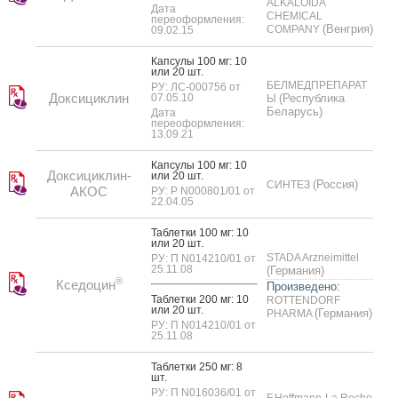
ALKALOIDA
Дата
CHEMICAL
переоформления:
(Венгрия)
COMPANY
09.02.15
Кап­су­лы 100 мг: 10
или 20 шт.
БЕЛМЕДПРЕПАРАТ
РУ: ЛС-000756 от
Доксициклин
07.05.10
(Республика
Ы
Беларусь)
Дата
переоформления:
13.09.21
Кап­су­лы 100 мг: 10
Доксициклин-
или 20 шт.
(Россия)
СИНТЕЗ
АКОС
РУ: Р N000801/01 от
22.04.05
Таб­летки 100 мг: 10
или 20 шт.
STADA Arzneimittel
РУ: П N014210/01 от
25.11.08
(Германия)
®
Кседоцин
Произведено:
Таб­летки 200 мг: 10
ROTTENDORF
или 20 шт.
(Германия)
PHARMA
РУ: П N014210/01 от
25.11.08
Таб­летки 250 мг: 8
шт.
РУ: П N016036/01 от
F.Hoffmann-La Roche