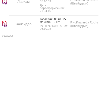
Лариам
05.10.09
(Швейцария)
Дата
переоформления:
21.04.10
Таб­летки 500 мг+25
мг: 3 или 12 шт.
F.Hoffmann-La Roche
Фансидар
(Швейцария)
РУ: П N014161/01 от
06.10.08
Реклама