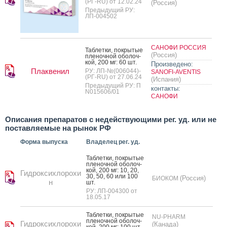
(РГ-RU) от 12.02.24
(Россия)
Предыдущий РУ:
ЛП-004502
САНОФИ РОССИЯ
Таб­летки, пок­ры­тые
(Россия)
пле­ноч­ной обо­лоч­
кой, 200 мг: 60 шт.
Произведено:
Плаквенил
РУ: ЛП-№(006044)-
SANOFI-AVENTIS
(РГ-RU) от 27.06.24
(Испания)
Предыдущий РУ: П
контакты:
N015606/01
САНОФИ
Описания препаратов с недействующими рег. уд. или не
поставляемые на рынок РФ
Форма выпуска
Владелец рег. уд.
Таб­летки, пок­ры­тые
пле­ноч­ной обо­лоч­
кой, 200 мг: 10, 20,
Гидроксихлорохи
30, 50, 60 или 100
(Россия)
БИОКОМ
н
шт.
РУ: ЛП-004300 от
18.05.17
Таб­летки, пок­ры­тые
NU-PHARM
пле­ноч­ной обо­лоч­
Гидроксихлорохи
(Канада)
кой, 200 мг: 100 шт.