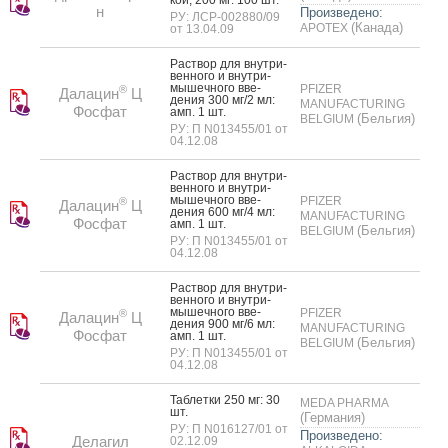
н
Произведено:
РУ: ЛСР-002880/09
(Канада)
APOTEX
от 13.04.09
Рас­твор для внут­ри­
вен­но­го и внут­ри­
мышеч­но­го вве­
PFIZER
®
Далацин
Ц
дения 300 мг/2 мл:
MANUFACTURING
Фосфат
амп. 1 шт.
(Бельгия)
BELGIUM
РУ: П N013455/01 от
04.12.08
Рас­твор для внут­ри­
вен­но­го и внут­ри­
мышеч­но­го вве­
PFIZER
®
Далацин
Ц
дения 600 мг/4 мл:
MANUFACTURING
Фосфат
амп. 1 шт.
(Бельгия)
BELGIUM
РУ: П N013455/01 от
04.12.08
Рас­твор для внут­ри­
вен­но­го и внут­ри­
мышеч­но­го вве­
PFIZER
®
Далацин
Ц
дения 900 мг/6 мл:
MANUFACTURING
Фосфат
амп. 1 шт.
(Бельгия)
BELGIUM
РУ: П N013455/01 от
04.12.08
Таб­летки 250 мг: 30
MEDA PHARMA
шт.
(Германия)
РУ: П N016127/01 от
Произведено:
Делагил
02.12.09