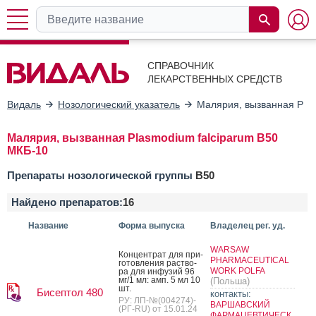
СПРАВОЧНИК
ЛЕКАРСТВЕННЫХ СРЕДСТВ
Видаль
Нозологический указатель
Малярия, вызванная Plas
Малярия, вызванная Plasmodium falciparum B50
МКБ-10
Препараты нозологической группы
B50
Найдено препаратов:
16
Название
Форма выпуска
Владелец рег. уд.
WARSAW
Кон­цен­трат для при­
PHARMACEUTICAL
готов­ле­ния рас­тво­
WORK POLFA
ра для ин­фу­зий 96
мг/1 мл: амп. 5 мл 10
(Польша)
шт.
Бисептол 480
контакты:
РУ: ЛП-№(004274)-
ВАРШАВСКИЙ
(РГ-RU) от 15.01.24
ФАРМАЦЕВТИЧЕСК