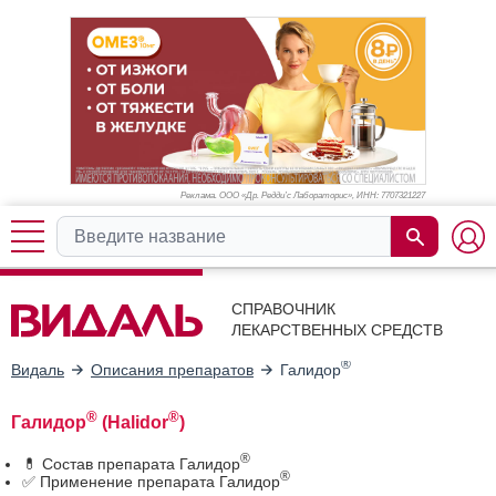
Реклама. ООО «Др. Редди’с Лабораторис», ИНН: 770
7321227
СПРАВОЧНИК
ЛЕКАРСТВЕННЫХ СРЕДСТВ
®
Видаль
Описания препаратов
Галидор
®
®
Галидор
(Halidor
)
®
💊 Состав препарата Галидор
®
✅ Применение препарата Галидор