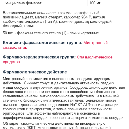
бенциклана фумарат
100 мг
Вспомогательные вещества
: крахмал картофельный,
поливинилацетат, магния стеарат, карбомер 934 Р, натрия
карбоксиметилкрахмал (тип А), кремния диоксид коллоидный
безводный, тальк.
50 шт. - флаконы темного стекла (1) - пачки картонные.
Клинико-фармакологическая группа:
Миотропный
спазмолитик
Фармако-терапевтическая группа:
Спазмолитическое
средство
Фармакологическое действие
Миотропный спазмолитик с выраженным вазодилатирующим
действием. Снижает тонус и двигательную активность гладких
мышц сосудов и внутренних органов. Сосудорасширяющее действие
бенциклана в основном связано с его способностью блокировать
кальциевые каналы, антисеротониновым действием, и в меньшей
степени - с блокадой симпатических ганглиев. Бенциклан может
+
+
вызывать дозозависимое подавление Na
-K
-АТФазы и агрегации
тромбоцитов и эритроцитов, а также повышение эластичности
эритроцитов. Эти эффекты наблюдаются в основном в
периферических сосудах, коронарных артериях и мозговых сосудах.
Обладает спазмолитическим действием на висцеральную
мускулатуру (ЖКТ, мочевыводящих путей, органов дыхания).