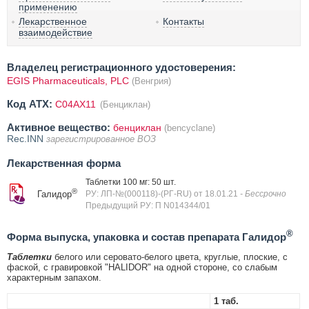
применению
Лекарственное
Контакты
взаимодействие
Владелец регистрационного удостоверения:
EGIS Pharmaceuticals, PLC
(Венгрия)
Код ATX:
C04AX11
(Бенциклан)
Активное вещество:
бенциклан
(bencyclane)
Rec.INN
зарегистрированное ВОЗ
Лекарственная форма
Таблетки 100 мг: 50 шт.
®
Галидор
РУ: ЛП-№(000118)-(РГ-RU) от 18.01.21
- Бессрочно
Предыдущий РУ: П N014344/01
®
Форма выпуска, упаковка и состав препарата Галидор
Таблетки
белого или серовато-белого цвета, круглые, плоские, с
фаской, с гравировкой "HALIDOR" на одной стороне, со слабым
характерным запахом.
1 таб.