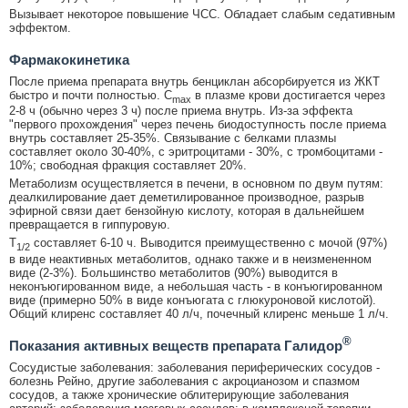
Вызывает некоторое повышение ЧСС. Обладает слабым седативным
эффектом.
Фармакокинетика
После приема препарата внутрь бенциклан абсорбируется из ЖКТ
быстро и почти полностью. C
в плазме крови достигается через
max
2-8 ч (обычно через 3 ч) после приема внутрь. Из-за эффекта
"первого прохождения" через печень биодоступность после приема
внутрь составляет 25-35%. Связывание с белками плазмы
составляет около 30-40%, с эритроцитами - 30%, с тромбоцитами -
10%; свободная фракция составляет 20%.
Метаболизм осуществляется в печени, в основном по двум путям:
деалкилирование дает деметилированное производное, разрыв
эфирной связи дает бензойную кислоту, которая в дальнейшем
превращается в гиппуровую.
T
составляет 6-10 ч. Выводится преимущественно с мочой (97%)
1/2
в виде неактивных метаболитов, однако также и в неизмененном
виде (2-3%). Большинство метаболитов (90%) выводится в
неконъюгированном виде, а небольшая часть - в конъюгированном
виде (примерно 50% в виде конъюгата с глюкуроновой кислотой).
Общий клиренс составляет 40 л/ч, почечный клиренс меньше 1 л/ч.
®
Показания активных веществ препарата Галидор
Сосудистые заболевания: заболевания периферических сосудов -
болезнь Рейно, другие заболевания с акроцианозом и спазмом
сосудов, а также хронические облитерирующие заболевания