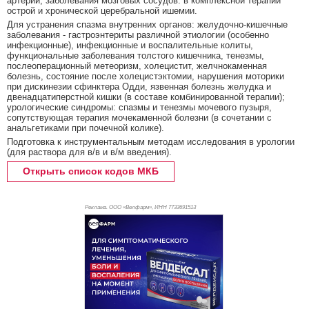
артерий; заболевания мозговых сосудов: в комплексной терапии
острой и хронической церебральной ишемии.
Для устранения спазма внутренних органов: желудочно-кишечные
заболевания - гастроэнтериты различной этиологии (особенно
инфекционные), инфекционные и воспалительные колиты,
функциональные заболевания толстого кишечника, тенезмы,
послеоперационный метеоризм, холецистит, желчнокаменная
болезнь, состояние после холецистэктомии, нарушения моторики
при дискинезии сфинктера Одди, язвенная болезнь желудка и
двенадцатиперстной кишки (в составе комбинированной терапии);
урологические синдромы: спазмы и тенезмы мочевого пузыря,
сопутствующая терапия мочекаменной болезни (в сочетании с
анальгетиками при почечной колике).
Подготовка к инструментальным методам исследования в урологии
(для раствора для в/в и в/м введения).
Открыть список кодов МКБ
Реклама. ООО «Велфарм», ИНН 773
3691513