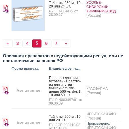
УСОЛЬЕ-
Таб­летки 250 мг: 10,
20 или 24 шт.
СИБИРСКИЙ
РУ: ЛП-004479 от
ХИМФАРМЗАВОД
28.09.17
(Россия)
5
«
3
4
6
7
»
Описания препаратов с недействующими рег. уд. или не
поставляемые на рынок РФ
Форма выпуска
Владелец рег. уд.
По­рошок для при­
готов­ле­ния рас­тво­
ра для внут­ри­
мышеч­но­го вве­
КРАСФАРМА
Ампициллин
дения 500 мг: фл. 1,
(Россия)
10 или 50 шт.
РУ: Р N003497/01 от
09.06.09
ИРБИТСКИЙ ХФЗ
Таб­летки 250 мг: 10
(Россия)
или 20 шт.
Ампициллин
Произведено:
РУ: ЛСР-008110/08
ИРБИТСКИЙ ХФЗ
от 14.10.08