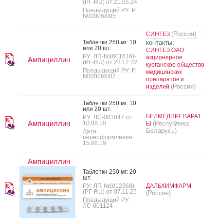
(РГ-RU) от 21.05.24
Предыдущий РУ: Р
N000068/05
(Россия)
СИНТЕЗ
Таб­летки 250 мг: 10
контакты:
или 20 шт.
СИНТЕЗ ОАО
РУ: ЛП-№(001616)-
акционерное
Ампициллин
(РГ-RU) от 28.12.22
курганское общество
Предыдущий РУ: Р
медицинских
N000068/02
препаратов и
(Россия)
изделий
Таб­летки 250 мг: 10
или 20 шт.
БЕЛМЕДПРЕПАРАТ
РУ: ЛС-001047 от
Ампициллин
10.08.10
(Республика
Ы
Беларусь)
Дата
переоформления:
15.08.19
Ампициллин
Таб­летки 250 мг: 20
шт.
РУ: ЛП-№(012368)-
ДАЛЬХИМФАРМ
(РГ-RU) от 07.11.25
(Россия)
Предыдущий РУ:
ЛС-001124