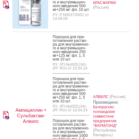
го и внут­ри­мышеч­
КРАСФАРМА
но­го вве­дения 500
(Россия)
мг+250 мг: фл. 10 шт.
РУ: Р N003730/01 от
14.08.09
По­рошок для при­
готов­ле­ния рас­тво­
ра для внут­ри­вен­но­
го и внут­ри­мышеч­
но­го вве­дения 250
мг+125 мг: фл. 1, 5
или 10 шт.
РУ: ЛП-№(005134)-
(РГ-RU) от 10.04.24
По­рошок для при­
готов­ле­ния рас­тво­
ра для внут­ри­вен­но­
го и внут­ри­мышеч­
но­го вве­дения 500
(Россия)
АЛВИЛС
мг+250 мг: фл. 1, 5
или 10 шт.
Произведено:
РУ: ЛП-№(005134)-
Белорусско-
Ампициллин +
(РГ-RU) от 10.04.24
голландское
Сульбактам-
совместное
Алвилс
По­рошок для при­
предприятие
готов­ле­ния рас­тво­
"ФАРМЛЭНД"
ра для внут­ри­вен­но­
(Республика
го и внут­ри­мышеч­
Беларусь)
но­го вве­дения 1000