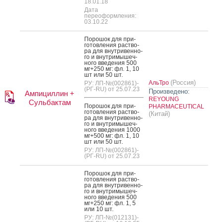
18.01.18
Дата
переоформления:
03.10.22
По­рошок для при­
готов­ле­ния рас­тво­
ра для внут­ри­вен­но­
го и внут­ри­мышеч­
но­го вве­дения 500
мг+250 мг: фл. 1, 10
шт или 50 шт.
(Россия)
АльТро
РУ: ЛП-№(002861)-
(РГ-RU) от 25.07.23
Произведено:
Ампициллин +
REYOUNG
Сульбактам
По­рошок для при­
PHARMACEUTICAL
готов­ле­ния рас­тво­
(Китай)
ра для внут­ри­вен­но­
го и внут­ри­мышеч­
но­го вве­дения 1000
мг+500 мг: фл. 1, 10
шт или 50 шт.
РУ: ЛП-№(002861)-
(РГ-RU) от 25.07.23
По­рошок для при­
готов­ле­ния рас­тво­
ра для внут­ри­вен­но­
го и внут­ри­мышеч­
но­го вве­дения 500
мг+250 мг: фл. 1, 5
или 10 шт.
РУ: ЛП-№(012131)-