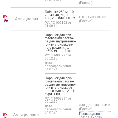
(Россия)
Таб­летки 250 мг: 10,
20, 30, 40, 60, 90,
ПФК ОБНОВЛЕНИЕ
100, 200 или 300 шт.
Ампициллин
(Россия)
РУ: ЛС-002192 от
01.09.11
По­рошок для при­
готов­ле­ния рас­тво­
ра для внут­ри­вен­но­
го и внут­ри­мышеч­
но­го вве­дения 1
г+500 мг: фл. 1 шт.
РУ: ЛП-003997 от
06.12.16
Дата
переоформления:
04.07.24
По­рошок для при­
готов­ле­ния рас­тво­
ра для внут­ри­вен­но­
го и внут­ри­мышеч­
но­го вве­дения 2 г+1
г: фл. 1 шт.
РУ: ЛП-003997 от
06.12.16
ДЖОДАС ЭКСПОИМ
Дата
(Россия)
переоформления:
04.07.24
Произведено:
Ампициллин +
JODAS EXPOIM