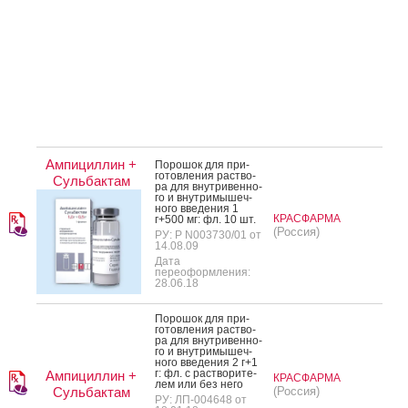
Ампициллин +
По­рошок для при­
готов­ле­ния рас­тво­
Сульбактам
ра для внут­ри­вен­но­
го и внут­ри­мышеч­
но­го вве­дения 1
КРАСФАРМА
г+500 мг: фл. 10 шт.
(Россия)
РУ: Р N003730/01 от
14.08.09
Дата
переоформления:
28.06.18
По­рошок для при­
готов­ле­ния рас­тво­
ра для внут­ри­вен­но­
го и внут­ри­мышеч­
но­го вве­дения 2 г+1
г: фл. с рас­тво­рите­
Ампициллин +
КРАСФАРМА
лем или без не­го
Сульбактам
(Россия)
РУ: ЛП-004648 от