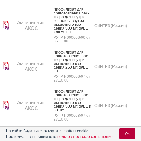
Ли­офи­лизат для
при­готов­ле­ния рас­
тво­ра для внут­ри­
вен­но­го и внут­ри­
Ампициллин-
мышеч­но­го вве­
(Россия)
СИНТЕЗ
АКОС
дения 500 мг: фл. 1
или 50 шт.
РУ: Р N000068/06 от
05.11.08
Ли­офи­лизат для
при­готов­ле­ния рас­
тво­ра для внут­ри­
Ампициллин-
мышеч­но­го вве­
(Россия)
СИНТЕЗ
дения 250 мг: фл. 1
АКОС
шт.
РУ: Р N000068/07 от
27.10.08
Ли­офи­лизат для
при­готов­ле­ния рас­
тво­ра для внут­ри­
Ампициллин-
мышеч­но­го вве­
(Россия)
СИНТЕЗ
дения 500 мг: фл. 1 и
АКОС
50 шт.
РУ: Р N000068/07 от
27.10.08
По­рошок для при­
На сайте Видаль используются файлы cookie
Ok
готов­ле­ния рас­тво­
Продолжая, вы принимаете
пользовательское соглашение
.
ра для внут­ри­вен­но­