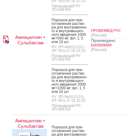
(РГ-RU) от 16.10.25
Предыдущий РУ:
ЛП-006765
По­рошок для при­
готов­ле­ния рас­тво­
ра для внут­ри­вен­но­
ПРОМОМЕД РУС
го и внут­ри­мышеч­
но­го вве­дения 1000
(Россия)
Ампициллин +
мг+500 мг: фл. 1, 5
Произведено:
или 10 шт.
Сульбактам
БИОХИМИК
РУ: ЛП-№(012131)-
(Россия)
(РГ-RU) от 16.10.25
Предыдущий РУ:
ЛП-006765
По­рошок для при­
готов­ле­ния рас­тво­
ра для внут­ри­вен­но­
го и внут­ри­мышеч­
но­го вве­дения 2000
мг+1000 мг: фл. 1, 5
или 10 шт.
РУ: ЛП-№(012131)-
(РГ-RU) от 16.10.25
Предыдущий РУ:
ЛП-006765
Ампициллин +
Сульбактам
По­рошок для при­
готов­ле­ния рас­тво­
ра для внут­ри­вен­но­