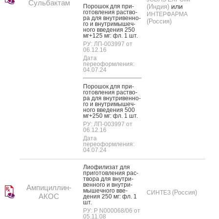
Сульбактам
или
По­рошок для при­
(Индия)
готов­ле­ния рас­тво­
ИНТЕРФАРМА
ра для внут­ри­вен­но­
(Россия)
го и внут­ри­мышеч­
но­го вве­дения 250
мг+125 мг: фл. 1 шт.
РУ: ЛП-003997 от
06.12.16
Дата
переоформления:
04.07.24
По­рошок для при­
готов­ле­ния рас­тво­
ра для внут­ри­вен­но­
го и внут­ри­мышеч­
но­го вве­дения 500
мг+250 мг: фл. 1 шт.
РУ: ЛП-003997 от
06.12.16
Дата
переоформления:
04.07.24
Ли­офи­лизат для
при­готов­ле­ния рас­
тво­ра для внут­ри­
вен­но­го и внут­ри­
Ампициллин-
мышеч­но­го вве­
(Россия)
СИНТЕЗ
АКОС
дения 250 мг: фл. 1
шт.
РУ: Р N000068/06 от
05.11.08