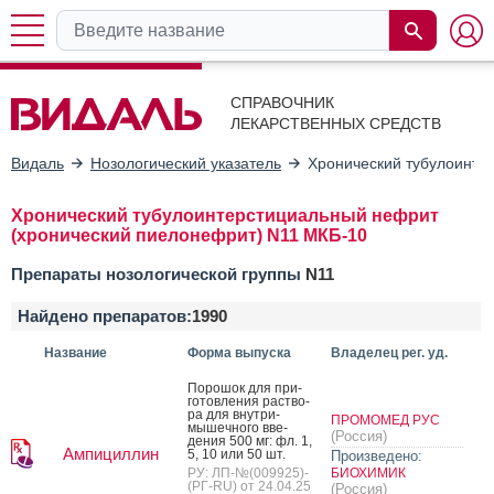
СПРАВОЧНИК
ЛЕКАРСТВЕННЫХ СРЕДСТВ
Видаль
Нозологический указатель
Хронический тубулоинте
Хронический тубулоинтерстициальный нефрит
(хронический пиелонефрит) N11 МКБ-10
Препараты нозологической группы
N11
Найдено препаратов:
1990
Название
Форма выпуска
Владелец рег. уд.
По­рошок для при­
готов­ле­ния рас­тво­
ра для внут­ри­
ПРОМОМЕД РУС
мышеч­но­го вве­
(Россия)
дения 500 мг: фл. 1,
Ампициллин
5, 10 или 50 шт.
Произведено:
РУ: ЛП-№(009925)-
БИОХИМИК
(РГ-RU) от 24.04.25
(Россия)