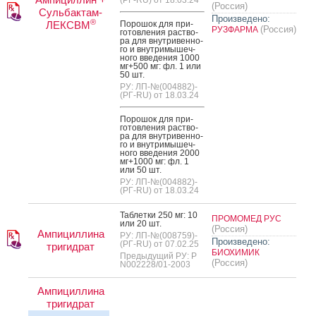
(Россия)
Сульбактам-
Произведено:
®
ЛЕКСВМ
По­рошок для при­
(Россия)
РУЗФАРМА
готов­ле­ния рас­тво­
ра для внут­ри­вен­но­
го и внут­ри­мышеч­
но­го вве­дения 1000
мг+500 мг: фл. 1 или
50 шт.
РУ: ЛП-№(004882)-
(РГ-RU) от 18.03.24
По­рошок для при­
готов­ле­ния рас­тво­
ра для внут­ри­вен­но­
го и внут­ри­мышеч­
но­го вве­дения 2000
мг+1000 мг: фл. 1
или 50 шт.
РУ: ЛП-№(004882)-
(РГ-RU) от 18.03.24
Таб­летки 250 мг: 10
ПРОМОМЕД РУС
или 20 шт.
(Россия)
Ампициллина
РУ: ЛП-№(008759)-
Произведено:
(РГ-RU) от 07.02.25
тригидрат
БИОХИМИК
Предыдущий РУ: Р
(Россия)
N002228/01-2003
Ампициллина
тригидрат