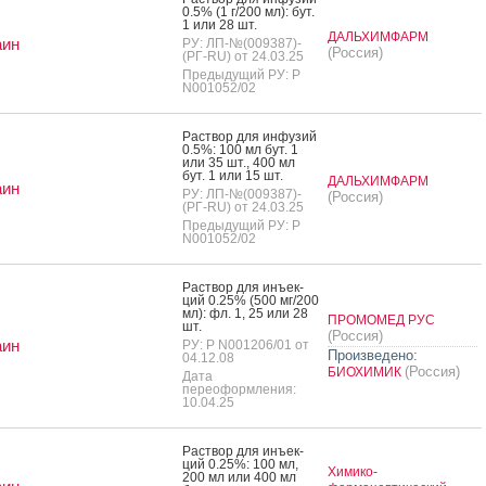
0.5% (1 г/200 мл): бут.
1 или 28 шт.
ДАЛЬХИМФАРМ
аин
РУ: ЛП-№(009387)-
(Россия)
(РГ-RU) от 24.03.25
Предыдущий РУ: Р
N001052/02
Рас­твор для ин­фу­зий
0.5%: 100 мл бут. 1
или 35 шт., 400 мл
бут. 1 или 15 шт.
ДАЛЬХИМФАРМ
аин
РУ: ЛП-№(009387)-
(Россия)
(РГ-RU) от 24.03.25
Предыдущий РУ: Р
N001052/02
Рас­твор для инъ­ек­
ций 0.25% (500 мг/200
мл): фл. 1, 25 или 28
ПРОМОМЕД РУС
шт.
(Россия)
аин
РУ: Р N001206/01 от
Произведено:
04.12.08
(Россия)
БИОХИМИК
Дата
переоформления:
10.04.25
Рас­твор для инъ­ек­
ций 0.25%: 100 мл,
Химико-
200 мл или 400 мл