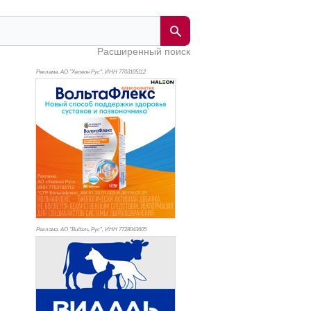
Расширенный поиск
Реклама. АО "Хелеон Рус", ИНН 770
3105112
Реклама. АО "Видаль Рус", ИНН 772
8043605