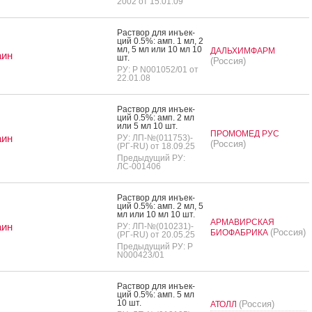
2002 от 15.01.09
Рас­твор для инъ­ек­
ций 0.5%: амп. 1 мл, 2
мл, 5 мл или 10 мл 10
ДАЛЬХИМФАРМ
аин
шт.
(Россия)
РУ: Р N001052/01 от
22.01.08
Рас­твор для инъ­ек­
ций 0.5%: амп. 2 мл
или 5 мл 10 шт.
ПРОМОМЕД РУС
аин
РУ: ЛП-№(011753)-
(Россия)
(РГ-RU) от 18.09.25
Предыдущий РУ:
ЛС-001406
Рас­твор для инъ­ек­
ций 0.5%: амп. 2 мл, 5
мл или 10 мл 10 шт.
АРМАВИРСКАЯ
аин
РУ: ЛП-№(010231)-
(Россия)
БИОФАБРИКА
(РГ-RU) от 20.05.25
Предыдущий РУ: Р
N000423/01
Рас­твор для инъ­ек­
ций 0.5%: амп. 5 мл
10 шт.
(Россия)
АТОЛЛ