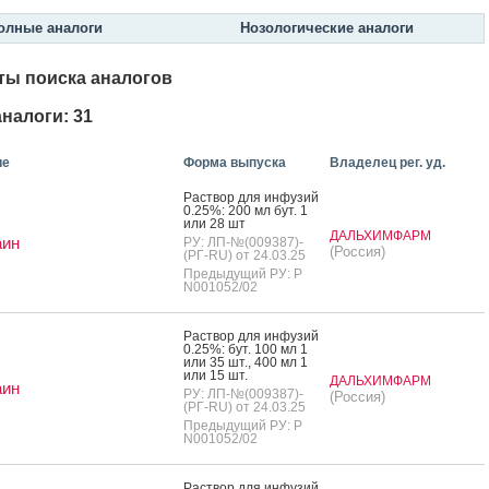
олные аналоги
Нозологические аналоги
ты поиска аналогов
налоги: 31
ие
Форма выпуска
Владелец рег. уд.
Рас­твор для ин­фу­зий
0.25%: 200 мл бут. 1
или 28 шт
ДАЛЬХИМФАРМ
аин
РУ: ЛП-№(009387)-
(Россия)
(РГ-RU) от 24.03.25
Предыдущий РУ: Р
N001052/02
Рас­твор для ин­фу­зий
0.25%: бут. 100 мл 1
или 35 шт., 400 мл 1
или 15 шт.
ДАЛЬХИМФАРМ
аин
РУ: ЛП-№(009387)-
(Россия)
(РГ-RU) от 24.03.25
Предыдущий РУ: Р
N001052/02
Рас­твор для ин­фу­зий