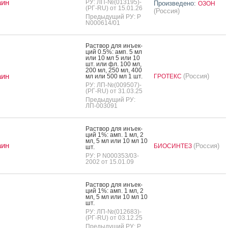
аин
РУ: ЛП-№(013195)-
Произведено:
ОЗОН
(РГ-RU) от 15.01.26
(Россия)
Предыдущий РУ: Р
N000614/01
Рас­твор для инъ­ек­
ций 0.5%: амп. 5 мл
или 10 мл 5 или 10
шт. или фл. 100 мл,
200 мл, 250 мл, 400
аин
(Россия)
мл или 500 мл 1 шт.
ГРОТЕКС
РУ: ЛП-№(009507)-
(РГ-RU) от 31.03.25
Предыдущий РУ:
ЛП-003091
Рас­твор для инъ­ек­
ций 1%: амп. 1 мл, 2
мл, 5 мл или 10 мл 10
аин
(Россия)
БИОСИНТЕЗ
шт.
РУ: Р N000353/03-
2002 от 15.01.09
Рас­твор для инъ­ек­
ций 1%: амп. 1 мл, 2
мл, 5 мл или 10 мл 10
шт.
РУ: ЛП-№(012683)-
(РГ-RU) от 03.12.25
Предыдущий РУ: Р