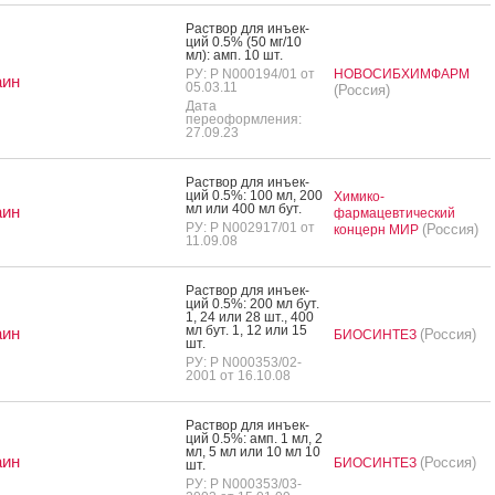
Рас­твор для инъ­ек­
ций 0.5% (50 мг/10
мл): амп. 10 шт.
РУ: Р N000194/01 от
НОВОСИБХИМФАРМ
аин
05.03.11
(Россия)
Дата
переоформления:
27.09.23
Рас­твор для инъ­ек­
ций 0.5%: 100 мл, 200
Химико-
мл или 400 мл бут.
аин
фармацевтический
РУ: Р N002917/01 от
(Россия)
концерн МИР
11.09.08
Рас­твор для инъ­ек­
ций 0.5%: 200 мл бут.
1, 24 или 28 шт., 400
мл бут. 1, 12 или 15
аин
(Россия)
БИОСИНТЕЗ
шт.
РУ: Р N000353/02-
2001 от 16.10.08
Рас­твор для инъ­ек­
ций 0.5%: амп. 1 мл, 2
мл, 5 мл или 10 мл 10
аин
(Россия)
БИОСИНТЕЗ
шт.
РУ: Р N000353/03-