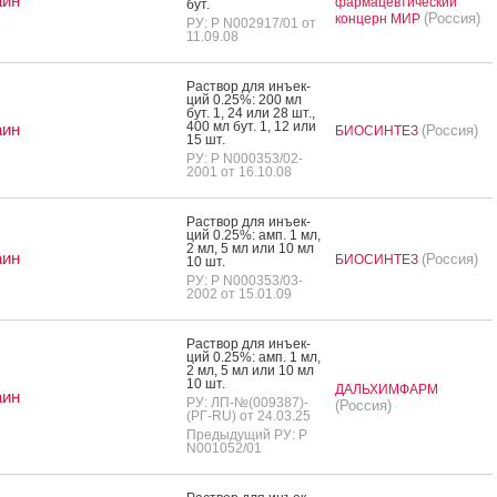
аин
фармацевтический
бут.
(Россия)
концерн МИР
РУ: Р N002917/01 от
11.09.08
Рас­твор для инъ­ек­
ций 0.25%: 200 мл
бут. 1, 24 или 28 шт.,
400 мл бут. 1, 12 или
аин
(Россия)
БИОСИНТЕЗ
15 шт.
РУ: Р N000353/02-
2001 от 16.10.08
Рас­твор для инъ­ек­
ций 0.25%: амп. 1 мл,
2 мл, 5 мл или 10 мл
аин
(Россия)
БИОСИНТЕЗ
10 шт.
РУ: Р N000353/03-
2002 от 15.01.09
Рас­твор для инъ­ек­
ций 0.25%: амп. 1 мл,
2 мл, 5 мл или 10 мл
10 шт.
ДАЛЬХИМФАРМ
аин
РУ: ЛП-№(009387)-
(Россия)
(РГ-RU) от 24.03.25
Предыдущий РУ: Р
N001052/01