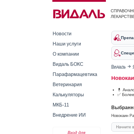
СПРАВОЧН
ЛЕКАРСТВ
Новости
Препа
Наши услуги
Специ
О компании
Видаль БОКС
Видаль
Парафармацевтика
Новокаи
Ветеринария
💊 Анал
Калькуляторы
✅ Более
МКБ-11
Выбранн
Внедрение ИИ
Новокаин Ра
Вход для