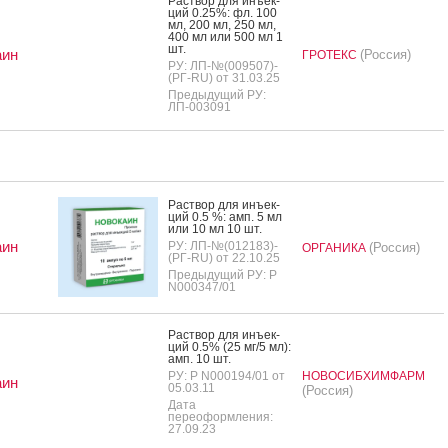
Рас­твор для инъ­ек­
ций 0.25%: фл. 100
мл, 200 мл, 250 мл,
400 мл или 500 мл 1
шт.
аин
(Россия)
ГРОТЕКС
РУ: ЛП-№(009507)-
(РГ-RU) от 31.03.25
Предыдущий РУ:
ЛП-003091
Рас­твор для инъ­ек­
ций 0.5 %: амп. 5 мл
или 10 мл 10 шт.
аин
РУ: ЛП-№(012183)-
(Россия)
ОРГАНИКА
(РГ-RU) от 22.10.25
Предыдущий РУ: Р
N000347/01
Рас­твор для инъ­ек­
ций 0.5% (25 мг/5 мл):
амп. 10 шт.
РУ: Р N000194/01 от
НОВОСИБХИМФАРМ
аин
05.03.11
(Россия)
Дата
переоформления:
27.09.23