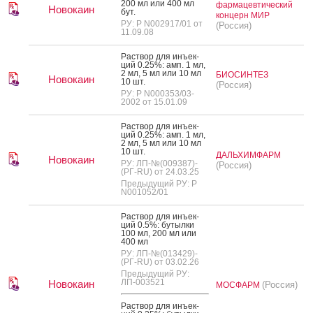
200 мл или 400 мл
фармацевтический
Новокаин
бут.
концерн МИР
РУ: Р N002917/01 от
(Россия)
11.09.08
Рас­твор для инъ­ек­
ций 0.25%: амп. 1 мл,
2 мл, 5 мл или 10 мл
БИОСИНТЕЗ
Новокаин
10 шт.
(Россия)
РУ: Р N000353/03-
2002 от 15.01.09
Рас­твор для инъ­ек­
ций 0.25%: амп. 1 мл,
2 мл, 5 мл или 10 мл
10 шт.
ДАЛЬХИМФАРМ
Новокаин
РУ: ЛП-№(009387)-
(Россия)
(РГ-RU) от 24.03.25
Предыдущий РУ: Р
N001052/01
Рас­твор для инъ­ек­
ций 0.5%: бу­тыл­ки
100 мл, 200 мл или
400 мл
РУ: ЛП-№(013429)-
(РГ-RU) от 03.02.26
Предыдущий РУ:
ЛП-003521
Новокаин
(Россия)
МОСФАРМ
Рас­твор для инъ­ек­