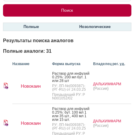
Полные
Нозологические
Результаты поиска аналогов
Полные аналоги: 31
Название
Форма выпуска
Владелец рег. уд.
Рас­твор для ин­фу­зий
0.25%: 200 мл бут. 1
или 28 шт
ДАЛЬХИМФАРМ
Новокаин
РУ: ЛП-№(009387)-
(Россия)
(РГ-RU) от 24.03.25
Предыдущий РУ: Р
N001052/02
Рас­твор для ин­фу­зий
0.25%: бут. 100 мл 1
или 35 шт., 400 мл 1
или 15 шт.
ДАЛЬХИМФАРМ
Новокаин
РУ: ЛП-№(009387)-
(Россия)
(РГ-RU) от 24.03.25
Предыдущий РУ: Р