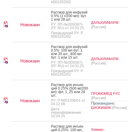
N001052/02
Рас­твор для ин­фу­зий
0.5% (1 г/200 мл): бут.
1 или 28 шт.
ДАЛЬХИМФАРМ
Новокаин
РУ: ЛП-№(009387)-
(Россия)
(РГ-RU) от 24.03.25
Предыдущий РУ: Р
N001052/02
Рас­твор для ин­фу­зий
0.5%: 100 мл бут. 1
или 35 шт., 400 мл
бут. 1 или 15 шт.
ДАЛЬХИМФАРМ
Новокаин
РУ: ЛП-№(009387)-
(Россия)
(РГ-RU) от 24.03.25
Предыдущий РУ: Р
N001052/02
Рас­твор для инъ­ек­
ций 0.25% (500 мг/200
мл): фл. 1, 25 или 28
ПРОМОМЕД РУС
шт.
(Россия)
Новокаин
РУ: Р N001206/01 от
Произведено:
04.12.08
(Россия)
БИОХИМИК
Дата
переоформления:
10.04.25
Рас­твор для инъ­ек­
Химико-
ций 0.25%: 100 мл,