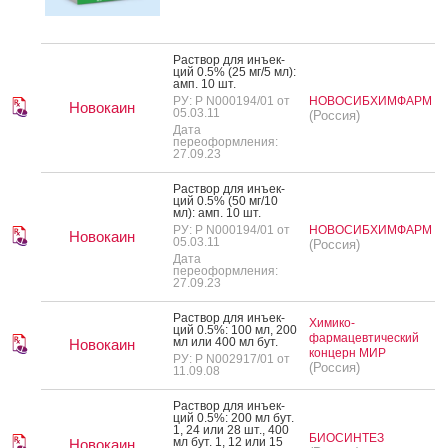
Рас­твор для инъ­ек­
ций 0.5% (25 мг/5 мл):
амп. 10 шт.
РУ: Р N000194/01 от
НОВОСИБХИМФАРМ
Новокаин
05.03.11
(Россия)
Дата
переоформления:
27.09.23
Рас­твор для инъ­ек­
ций 0.5% (50 мг/10
мл): амп. 10 шт.
РУ: Р N000194/01 от
НОВОСИБХИМФАРМ
Новокаин
05.03.11
(Россия)
Дата
переоформления:
27.09.23
Рас­твор для инъ­ек­
Химико-
ций 0.5%: 100 мл, 200
фармацевтический
мл или 400 мл бут.
Новокаин
концерн МИР
РУ: Р N002917/01 от
(Россия)
11.09.08
Рас­твор для инъ­ек­
ций 0.5%: 200 мл бут.
1, 24 или 28 шт., 400
БИОСИНТЕЗ
мл бут. 1, 12 или 15
Новокаин