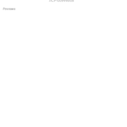
ЛСР-009446/08
Реклама