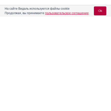
На сайте Видаль используются файлы cookie
Ok
Продолжая, вы принимаете
пользовательское соглашение
.
Вход для специалистов
E-mail учетной записи Vidal:
Пароль:
Регистрация
Забыли пароль?