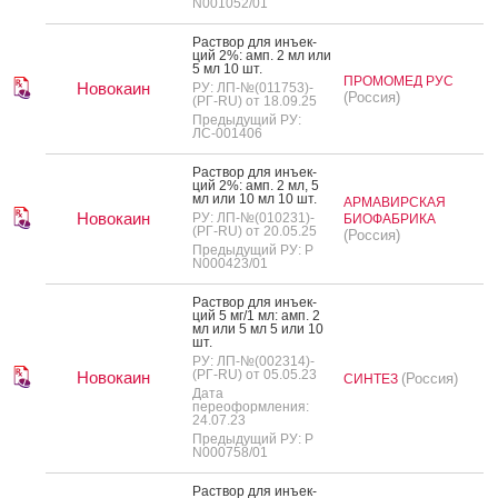
N001052/01
Рас­твор для инъ­ек­
ций 2%: амп. 2 мл или
5 мл 10 шт.
ПРОМОМЕД РУС
Новокаин
РУ: ЛП-№(011753)-
(Россия)
(РГ-RU) от 18.09.25
Предыдущий РУ:
ЛС-001406
Рас­твор для инъ­ек­
ций 2%: амп. 2 мл, 5
мл или 10 мл 10 шт.
АРМАВИРСКАЯ
Новокаин
РУ: ЛП-№(010231)-
БИОФАБРИКА
(РГ-RU) от 20.05.25
(Россия)
Предыдущий РУ: Р
N000423/01
Рас­твор для инъ­ек­
ций 5 мг/1 мл: амп. 2
мл или 5 мл 5 или 10
шт.
РУ: ЛП-№(002314)-
(РГ-RU) от 05.05.23
Новокаин
(Россия)
СИНТЕЗ
Дата
переоформления:
24.07.23
Предыдущий РУ: Р
N000758/01
Рас­твор для инъ­ек­