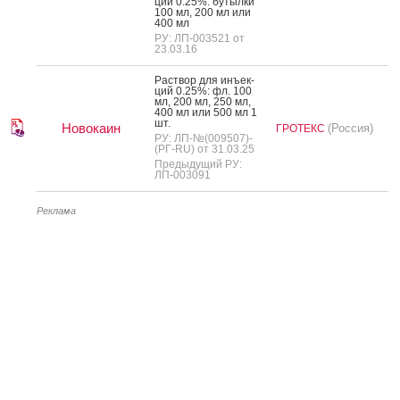
ций 0.25%: бу­тыл­ки
100 мл, 200 мл или
400 мл
РУ: ЛП-003521 от
23.03.16
Рас­твор для инъ­ек­
ций 0.25%: фл. 100
мл, 200 мл, 250 мл,
400 мл или 500 мл 1
шт.
Новокаин
(Россия)
ГРОТЕКС
РУ: ЛП-№(009507)-
(РГ-RU) от 31.03.25
Предыдущий РУ:
ЛП-003091
Реклама