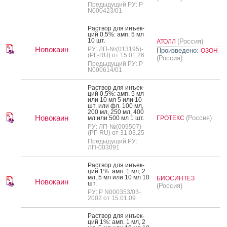
Предыдущий РУ: Р
N000423/01
Рас­твор для инъ­ек­
ций 0.5%: амп. 5 мл
10 шт.
(Россия)
АТОЛЛ
Новокаин
РУ: ЛП-№(013195)-
Произведено:
ОЗОН
(РГ-RU) от 15.01.26
(Россия)
Предыдущий РУ: Р
N000614/01
Рас­твор для инъ­ек­
ций 0.5%: амп. 5 мл
или 10 мл 5 или 10
шт. или фл. 100 мл,
200 мл, 250 мл, 400
Новокаин
(Россия)
мл или 500 мл 1 шт.
ГРОТЕКС
РУ: ЛП-№(009507)-
(РГ-RU) от 31.03.25
Предыдущий РУ:
ЛП-003091
Рас­твор для инъ­ек­
ций 1%: амп. 1 мл, 2
мл, 5 мл или 10 мл 10
БИОСИНТЕЗ
Новокаин
шт.
(Россия)
РУ: Р N000353/03-
2002 от 15.01.09
Рас­твор для инъ­ек­
ций 1%: амп. 1 мл, 2