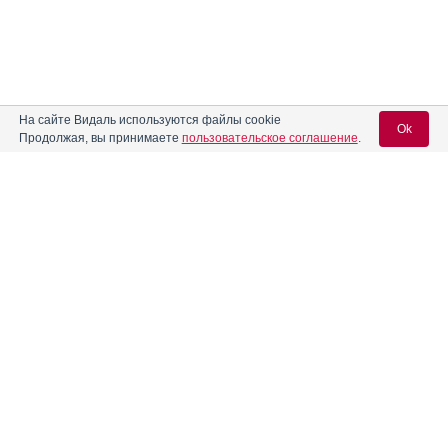
На сайте Видаль используются файлы cookie
Ok
Продолжая, вы принимаете
пользовательское соглашение
.
Содержание
Вход для специалистов
E-mail учетной записи Vidal:
Форма выпуска, упаковка и состав
Клинико-фармакологич. группа
Пароль:
Фармако-терапевтическая группа
Фармакологическое действие
Фармакокинетика
Показания препарата