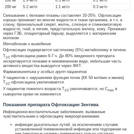
100 мг
2.9 мг/л
0.5 мг/л
0.2 мг/л
200 мг
5.2 мг/л
1.1 мг/л
0.3 мг/л
Связывание с белками плазмы составляет 20-25%. Офлоксацин
хорошо проникает во многие жидкости и ткани организма, в т.ч. в
слюну, бронхиальный секрет, желчь, слезную и спинномозговую
жидкости, гной, в легкие, предстательную железу, кожу. Проникает
через ГЭБ, плацентарный барьер, выделяется с материнским
молоком.
Метаболизм и выведение
Офлоксацин подвергается частичному (5%) метаболизму в печени.
Т
офлоксацина равен 6-7 ч. До 80% введенного препарата
1/2
экскретируется почками в неизмененном виде, небольшая часть
активного вещества выводится через ЖКТ.
Фармакокинетика у особых групп пациентов
У пациентов с нарушением функции почек (КК 50 мл/мин и менее)
Т
офлоксацина увеличивается.
1/2
У пациентов пожилого возраста Т
увеличивается, но C
в
1/2
max
сыворотке крови не изменяется.
Показания препарата Офлоксацин Зентива
Инфекционно-воспалительные заболевания, вызванные
чувствительными к офлоксацину микроорганизмами:
инфекции дыхательных путей, за исключением случаев
установленной пневмококковой инфекции или подозрении на
нее (некоторые штаммы пневмококка только частично