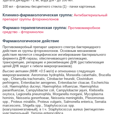
эдетата дигидрат - 2 мг, вода д/и - до 100 мл.
100 мл - флаконы бесцветного стекла (1) - пачки картонные.
Клинико-фармакологическая группа:
Антибактериальный
препарат группы фторхинолонов
Фармако-терапевтическая группа:
Противомикробное
средство - фторхинолон
Фармакологическое действие
Противомикробный препарат широкого спектра бактерицидного
действия из группы фторхинолонов. Основным механизмом
действия является специфическое ингибирование бактериального
фермента ДНК-гиразы, обеспечивающего репликацию,
транскрипцию, репарацию и рекомбинацию ДНК (дестабилизация
цепей ДНК ведет к гибели микроорганизмов).
Высоко активен (МИК <0.5 мг/л) в отношении
следующих
микроорганизмов: Aeromonas hydrophila, Moraxella catarrhalis, Brucella
spp., Chlamydia trachomatis, Citrobacter freundii, Clostridium
perfringens, Enterobacter aerogenes, Enterobacter cloacae, Escherichia
coli, Haemophilus ducreyi, Haemophilus influenzae, Haemophilus
parainfluenzae, Campylobacter coli, Campylobacter jejuni, Klebsiella
oxytoca, Legionella pneumophila, Morganella morganii, Mycoplasma
hominis, Neisseria gonorrhoeae, Neisseria meningitidis, Plesiomonas
spp., Proteus mirabilis, Proteus vulgaris, Salmonella enterica, Serratia
marcescens, Shigella spp., Staphylococcus spp.
(коагулазонегативный), в т.ч. Staphylococcus aureus (метициллин-
чувствительный), Yersinia enterocolitica.