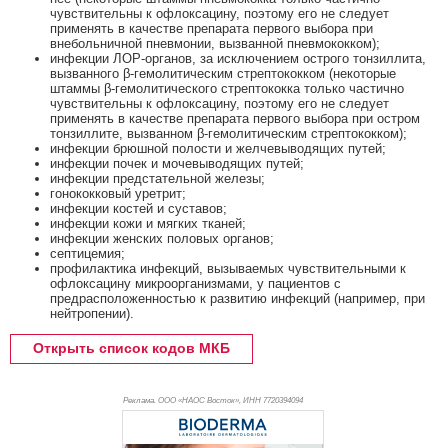
чувствительны к офлоксацину, поэтому его не следует
применять в качестве препарата первого выбора при
внебольничной пневмонии, вызванной пневмококком);
инфекции ЛОР-органов, за исключением острого тонзиллита,
вызванного β-гемолитическим стрептококком (некоторые
штаммы β-гемолитического стрептококка только частично
чувствительны к офлоксацину, поэтому его не следует
применять в качестве препарата первого выбора при остром
тонзиллите, вызванном β-гемолитическим стрептококком);
инфекции брюшной полости и желчевыводящих путей;
инфекции почек и мочевыводящих путей;
инфекции предстательной железы;
гонококковый уретрит;
инфекции костей и суставов;
инфекции кожи и мягких тканей;
инфекции женских половых органов;
септицемия;
профилактика инфекций, вызываемых чувствительными к
офлоксацину микроорганизмами, у пациентов с
предрасположенностью к развитию инфекций (например, при
нейтропении).
Открыть список кодов МКБ
Реклама. ООО «НАОС Восток», ИНН 772
0394094