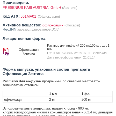
Произведено:
FRESENIUS KABI AUSTRIA, GmbH
(Австрия)
Код ATX:
J01MA01
(Офлоксацин)
Активное вещество:
офлоксацин
(ofloxacin)
Rec.INN
зарегистрированное ВОЗ
Лекарственная форма
Раствор для инфузий 200 мг/100 мл: фл. 1
шт.
Офлоксацин
РУ: П N015708/02 от 25.07.11
- Истекло
Зентива
Дата переоформления: 21.01.14
Форма выпуска, упаковка и состав препарата
Офлоксацин Зентива
Раствор для инфузий
прозрачный, со светлым желтовато-
зеленоватым оттенком.
1 мл
1 фл.
офлоксацин
2 мг
200 мг
Вспомогательные вещества
: натрия хлорид - 900 мг,
хлористоводородная кислота концентрированная - 562.4 мг, динатрия