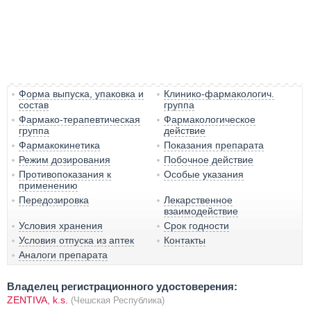
Форма выпуска, упаковка и
Клинико-фармакологич.
состав
группа
Фармако-терапевтическая
Фармакологическое
группа
действие
Фармакокинетика
Показания препарата
Режим дозирования
Побочное действие
Противопоказания к
Особые указания
применению
Передозировка
Лекарственное
взаимодействие
Условия хранения
Срок годности
Условия отпуска из аптек
Контакты
Аналоги препарата
Владелец регистрационного удостоверения:
ZENTIVA, k.s.
(Чешская Республика)