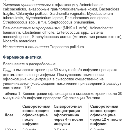
Умеренно чувствительны
к офлоксацину Acinetobacter
calcoaceticus, анаэробные грамположительные кокки, Bacteroides
fragilis, Chlamydia psittaci, Gardnerella vaginalis, Mycobacterium
tuberculosis, Mycobacterium leprae, Pseudomonas aeruginosa,
Streptococcus spp., в т.ч. Streptococcus pneumoniae.
Резистентные микроорганизмы
(МИК >1 мг/л): Acinetobacter
baumannii, Clostridium difficile, Enterococcus spp., Listeria
monocytogenes, Staphylococcus aureus (метициллин-резистентные),
Nocardia asteroides.
Не активен в отношении
Treponema pallidum.
Фармакокинетика
Всасывание и распределение
C
в сыворотке крови при 30-минутной в/в инфузии препарата
max
достигается в конце инфузии. При курсовом применении
офлоксацина концентрация в сыворотке существенно не
увеличивается (коэффициент накопления при введении 2 раза/сут
составляет 1.5).
Таблица 1. Концентрации офлоксацина в сыворотке крови после 30-
минутной в/в инфузии препарата Офлоксацин Зентива
Сывороточная
Сывороточная
Сывороточная
концентрация
концентрация
концентрация
Доза
офлоксацина
офлоксацина
офлоксацина
после
через 4 ч после
через 12 ч после
инфузии
инфузии
инфузии