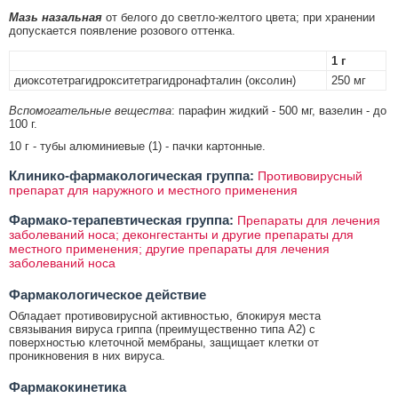
Мазь назальная
от белого до светло-желтого цвета; при хранении
допускается появление розового оттенка.
1 г
диоксотетрагидрокситетрагидронафталин (оксолин)
250 мг
Вспомогательные вещества
: парафин жидкий - 500 мг, вазелин - до
100 г.
10 г - тубы алюминиевые (1) - пачки картонные.
Клинико-фармакологическая группа:
Противовирусный
препарат для наружного и местного применения
Фармако-терапевтическая группа:
Препараты для лечения
заболеваний носа; деконгестанты и другие препараты для
местного применения; другие препараты для лечения
заболеваний носа
Фармакологическое действие
Обладает противовирусной активностью, блокируя места
связывания вируса гриппа (преимущественно типа А2) с
поверхностью клеточной мембраны, защищает клетки от
проникновения в них вируса.
Фармакокинетика