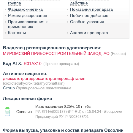
группа
действие
Фармакокинетика
Показания препарата
Режим дозирования
Побочное действие
Противопоказания к
Особые указания
применению
Контакты
Аналоги препарата
Владелец регистрационного удостоверения:
МУРОМСКИЙ ПРИБОРОСТРОИТЕЛЬНЫЙ ЗАВОД, АО
(Россия)
Код ATX:
R01AX10
(Прочие препараты)
Активное вещество:
диоксотетрагидрокситетрагидронафталин
(dioxotetrahydroxitetrahydronaftalin)
Group
Группировочное наименование
Лекарственная форма
Мазь назальная 0.25%: 10 г тубы
Оксолин
РУ: ЛП-№(005187)-(РГ-RU) от 15.04.24
- Бессрочно
Предыдущий РУ: Р N003638/01
Форма выпуска, упаковка и состав препарата Оксолин