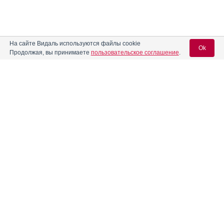
На сайте Видаль используются файлы cookie
Ok
Продолжая, вы принимаете
пользовательское соглашение
.
Содержание
Вход для специалистов
E-mail учетной записи Vidal:
Форма выпуска, упаковка и состав
Клинико-фармакологич. группа
Пароль:
Фармако-терапевтическая группа
Фармакологическое действие
Фармакокинетика
Показания препарата
Регистрация
Забыли пароль?
Режим дозирования