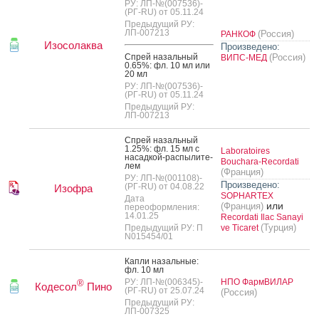
РУ: ЛП-№(007536)-
(РГ-RU) от 05.11.24
Предыдущий РУ:
ЛП-007213
(Россия)
РАНКОФ
Изосолаква
Произведено:
Спрей на­заль­ный
(Россия)
ВИПС-МЕД
0.65%: фл. 10 мл или
20 мл
РУ: ЛП-№(007536)-
(РГ-RU) от 05.11.24
Предыдущий РУ:
ЛП-007213
Спрей на­заль­ный
1.25%: фл. 15 мл с
Laboratoires
на­сад­кой-рас­пы­лите­
Bouchara-Recordati
лем
(Франция)
РУ: ЛП-№(001108)-
Произведено:
(РГ-RU) от 04.08.22
Изофра
SOPHARTEX
Дата
или
(Франция)
переоформления:
14.01.25
Recordati Ilac Sanayi
(Турция)
Предыдущий РУ: П
ve Ticaret
N015454/01
Кап­ли на­заль­ные:
фл. 10 мл
РУ: ЛП-№(006345)-
НПО ФармВИЛАР
®
Кодесол
Пино
(РГ-RU) от 25.07.24
(Россия)
Предыдущий РУ:
ЛП-007325