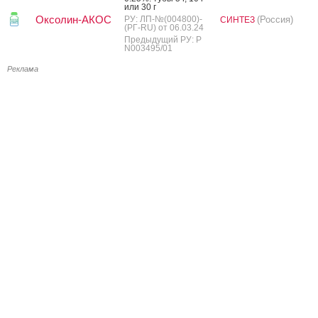
или 30 г
Оксолин-АКОС
РУ: ЛП-№(004800)-
(Россия)
СИНТЕЗ
(РГ-RU) от 06.03.24
Предыдущий РУ: Р
N003495/01
Реклама