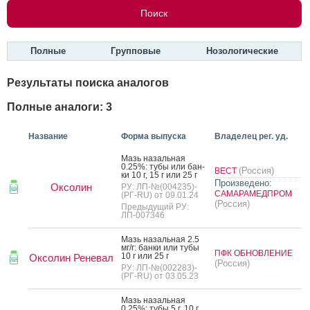
Полные
Групповые
Нозологические
Результаты поиска аналогов
Полные аналоги: 3
Название
Форма выпуска
Владелец рег. уд.
Мазь на­заль­ная
0.25%: ту­бы или бан­
(Россия)
ВЕСТ
ки 10 г, 15 г или 25 г
Произведено:
Оксолин
РУ: ЛП-№(004235)-
САМАРАМЕДПРОМ
(РГ-RU) от 09.01.24
(Россия)
Предыдущий РУ:
ЛП-007346
Мазь на­заль­ная 2.5
мг/г: бан­ки или ту­бы
ПФК ОБНОВЛЕНИЕ
10 г или 25 г
Оксолин Реневал
(Россия)
РУ: ЛП-№(002283)-
(РГ-RU) от 03.05.23
Мазь на­заль­ная
0.25%: ту­бы 5 г, 10 г