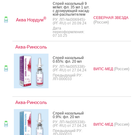
Спрей на­заль­ный 9
мг/мл: фл. 35 мл 1 шт.
с до­зиру­ющей на­сад­
кой-рас­пы­лите­лем
СЕВЕРНАЯ ЗВЕЗДА
®
Аква Нордум
РУ: ЛП-№(006945)-
(Россия)
(РГ-RU) от 20.09.24
Дата
переоформления:
07.10.25
Аква-Риносоль
Спрей на­заль­ный
0.65%: фл. 20 мл
РУ: ЛП-№(005338)-
(Россия)
ВИПС-МЕД
(РГ-RU) от 27.04.24
Предыдущий РУ:
ЛП-000033
Аква-Риносоль
Спрей на­заль­ный
0.9%: фл. 20 мл
РУ: ЛП-№(005338)-
(Россия)
ВИПС-МЕД
(РГ-RU) от 27.04.24
Предыдущий РУ:
ЛП-000033