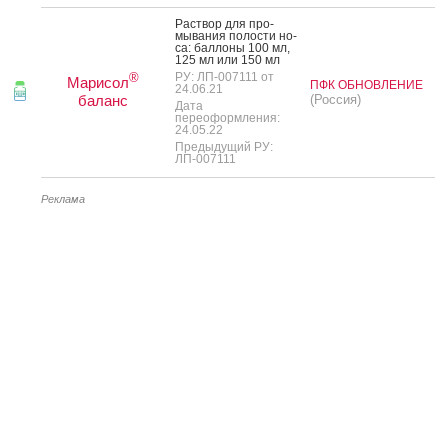
Рас­твор для про­
мыва­ния по­лос­ти но­
са: бал­ло­ны 100 мл,
125 мл или 150 мл
РУ: ЛП-007111 от
®
Марисол
ПФК ОБНОВЛЕНИЕ
24.06.21
баланс
(Россия)
Дата
переоформления:
24.05.22
Предыдущий РУ:
ЛП-007111
Реклама