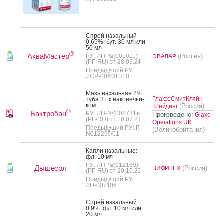
Спрей на­заль­ный
0.65%: бут. 30 мл или
50 мл
®
АкваМастер
РУ: ЛП-№(005011)-
(Россия)
ЭВАЛАР
(РГ-RU) от 28.03.24
Предыдущий РУ:
ЛСР-006001/10
Мазь на­заль­ная 2%:
ГлаксоСмитКляйн
ту­ба 3 г с на­конеч­ни­
ком
(Россия)
Трейдинг
®
Бактробан
РУ: ЛП-№(002731)-
Произведено:
Glaxo
(РГ-RU) от 10.07.23
Operations UK
Предыдущий РУ: П
(Великобритания)
N012295/01
Кап­ли на­заль­ные:
фл. 10 мл
РУ: ЛП-№(012169)-
Дышесол
(Россия)
ВИФИТЕХ
(РГ-RU) от 20.10.25
Предыдущий РУ:
ЛП-007106
Спрей на­заль­ный
0.9%: фл. 10 мл или
20 мл