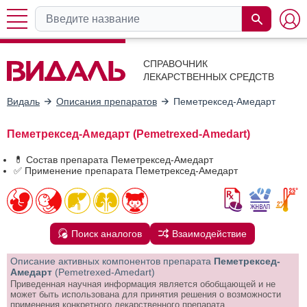
СПРАВОЧНИК
ЛЕКАРСТВЕННЫХ СРЕДСТВ
Видаль
Описания препаратов
Пеметрексед-Амедарт
Пеметрексед-Амедарт (Pemetrexed-Amedart)
💊 Состав препарата Пеметрексед-Амедарт
✅ Применение препарата Пеметрексед-Амедарт
Поиск аналогов
Взаимодействие
Описание активных компонентов препарата
Пеметрексед-
Амедарт
(Pemetrexed-Amedart)
Приведенная научная информация является обобщающей и не
может быть использована для принятия решения о возможности
применения конкретного лекарственного препарата.