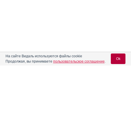
На сайте Видаль используются файлы cookie
Ok
Продолжая, вы принимаете
пользовательское соглашение
.
Содержание
Вход для специалистов
E-mail учетной записи Vidal:
Форма выпуска, упаковка и состав
Клинико-фармакологич. группа
Пароль:
Фармако-терапевтическая группа
Фармакологическое действие