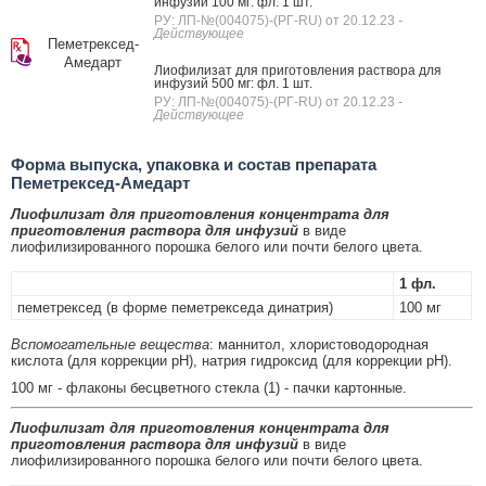
инфузий 100 мг: фл. 1 шт.
РУ: ЛП-№(004075)-(РГ-RU) от 20.12.23
-
Действующее
Пеметрексед-
Амедарт
Лиофилизат для приготовления раствора для
инфузий 500 мг: фл. 1 шт.
РУ: ЛП-№(004075)-(РГ-RU) от 20.12.23
-
Действующее
Форма выпуска, упаковка и состав препарата
Пеметрексед-Амедарт
Лиофилизат для приготовления концентрата для
приготовления раствора для инфузий
в виде
лиофилизированного порошка белого или почти белого цвета.
1 фл.
пеметрексед (в форме пеметрекседа динатрия)
100 мг
Вспомогательные вещества
: маннитол, хлористоводородная
кислота (для коррекции pH), натрия гидроксид (для коррекции pH).
100 мг - флаконы бесцветного стекла (1) - пачки картонные.
Лиофилизат для приготовления концентрата для
приготовления раствора для инфузий
в виде
лиофилизированного порошка белого или почти белого цвета.