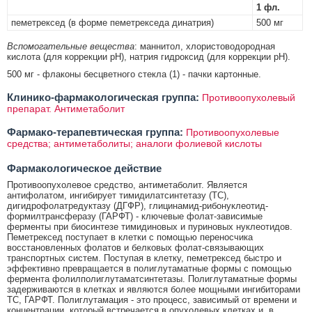
1 фл.
пеметрексед (в форме пеметрекседа динатрия)
500 мг
Вспомогательные вещества
: маннитол, хлористоводородная
кислота (для коррекции pH), натрия гидроксид (для коррекции pH).
500 мг - флаконы бесцветного стекла (1) - пачки картонные.
Клинико-фармакологическая группа:
Противоопухолевый
препарат. Антиметаболит
Фармако-терапевтическая группа:
Противоопухолевые
средства; антиметаболиты; аналоги фолиевой кислоты
Фармакологическое действие
Противоопухолевое средство, антиметаболит. Является
антифолатом, ингибирует тимидилатсинтетазу (TC),
дигидрофолатредуктазу (ДГФР), глицинамид-рибонуклеотид-
формилтрансферазу (ГАРФТ) - ключевые фолат-зависимые
ферменты при биосинтезе тимидиновых и пуриновых нуклеотидов.
Пеметрексед поступает в клетки с помощью переносчика
восстановленных фолатов и белковых фолат-связывающих
транспортных систем. Поступая в клетку, пеметрексед быстро и
эффективно превращается в полиглутаматные формы с помощью
фермента фолилполиглутаматсинтетазы. Полиглутаматные формы
задерживаются в клетках и являются более мощными ингибиторами
ТС, ГАРФТ. Полиглутамация - это процесс, зависимый от времени и
концентрации, который встречается в опухолевых клетках и, в