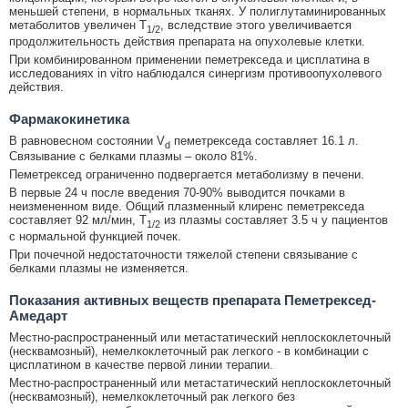
меньшей степени, в нормальных тканях. У полиглутаминированных
метаболитов увеличен T
, вследствие этого увеличивается
1/2
продолжительность действия препарата на опухолевые клетки.
При комбинированном применении пеметрекседа и цисплатина в
исследованиях in vitro наблюдался синергизм противоопухолевого
действия.
Фармакокинетика
В равновесном состоянии V
пеметрекседа составляет 16.1 л.
d
Связывание с белками плазмы – около 81%.
Пеметрексед ограниченно подвергается метаболизму в печени.
В первые 24 ч после введения 70-90% выводится почками в
неизмененном виде. Общий плазменный клиренс пеметрекседа
составляет 92 мл/мин, T
из плазмы составляет 3.5 ч у пациентов
1/2
с нормальной функцией почек.
При почечной недостаточности тяжелой степени связывание с
белками плазмы не изменяется.
Показания активных веществ препарата Пеметрексед-
Амедарт
Местно-распространенный или метастатический неплоскоклеточный
(несквамозный), немелкоклеточный рак легкого - в комбинации с
цисплатином в качестве первой линии терапии.
Местно-распространенный или метастатический неплоскоклеточный
(несквамозный), немелкоклеточный рак легкого без