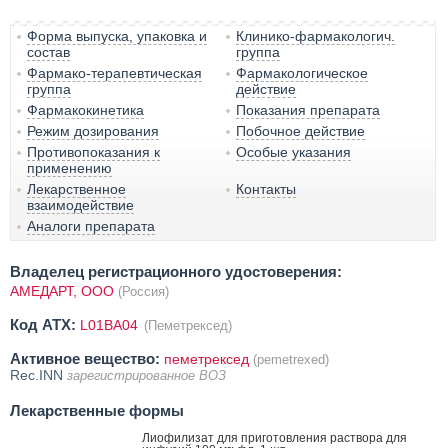
Форма выпуска, упаковка и
Клинико-фармакологич.
состав
группа
Фармако-терапевтическая
Фармакологическое
группа
действие
Фармакокинетика
Показания препарата
Режим дозирования
Побочное действие
Противопоказания к
Особые указания
применению
Лекарственное
Контакты
взаимодействие
Аналоги препарата
Владелец регистрационного удостоверения:
АМЕДАРТ, ООО
(Россия)
Код ATX:
L01BA04
(Пеметрексед)
Активное вещество:
пеметрексед
(pemetrexed)
Rec.INN
зарегистрированное ВОЗ
Лекарственные формы
Лиофилизат для приготовления раствора для