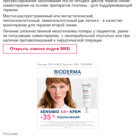
прогрессирования заболевания после четырех циклов первой линии
химиотерапии на основе препаратов платины - для поддерживающей
терапии.
Местно-распространенный или метастатический,
неплоскоклеточный, немелкоклеточный рак легкого - в качестве
монотерапии для терапии второй линии.
Лечение злокачественной мезотелиомы плевры у пациентов, ранее
не получавших химиотерапию, с неоперабельной опухолью или при
наличии противопоказаний к хирургической операции.
Открыть список кодов МКБ
Реклама. ООО «НАОС Восток», ИНН 772
0394094
Реклама