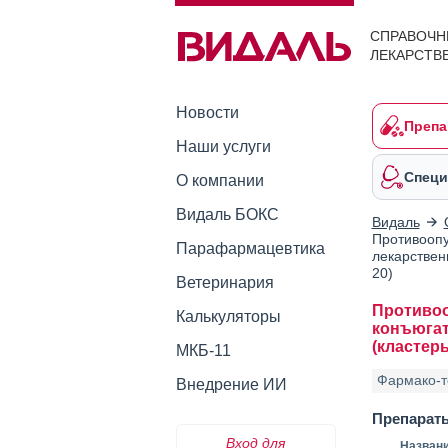
СПРАВОЧН
ЛЕКАРСТВ
Новости
Препа
Наши услуги
Специ
О компании
Видаль БОКС
Видаль
Противоопу
Парафармацевтика
лекарствен
20)
Ветеринария
Противоо
Калькуляторы
конъюгат
(кластер
МКБ-11
Фармако-т
Внедрение ИИ
Препарат
Вход для
Назван