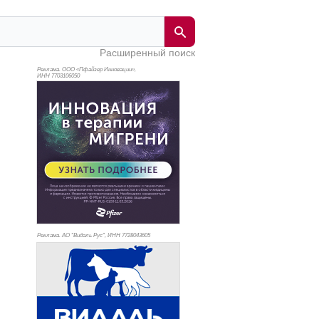
Расширенный поиск
Реклама. ООО «Пфайзер Инновации»,
ИНН 770
3106050
Реклама. АО "Видаль Рус", ИНН 772
8043605