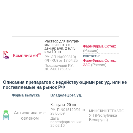
Рас­твор для внут­ри­
мышеч­но­го вве­
ФармФирма Сотекс
дения: амп. 2 мл 5
(Россия)
или 10 шт.
®
КомплигамВ
контакты:
РУ: ЛП-№(009810)-
(РГ-RU) от 17.04.25
ФармФирма Сотекс
(Россия)
ЗАО
Предыдущий РУ:
ЛСР-001758/09
Описания препаратов с недействующими рег. уд. или не
поставляемые на рынок РФ
Форма выпуска
Владелец рег. уд.
Кап­су­лы: 20 шт.
РУ: П N015120/01 от
МИНСКИНТЕРКАПС
Антиоксикапс с
28.05.09
(Республика
УП
селеном
Дата
Беларусь)
переоформления:
25.02.10