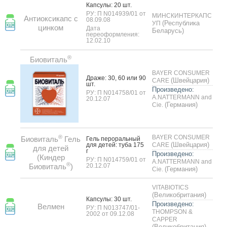
Кап­су­лы: 20 шт.
РУ: П N014939/01 от
МИНСКИНТЕРКАПС
Антиоксикапс с
08.09.08
(Республика
УП
цинком
Дата
Беларусь)
переоформления:
12.02.10
®
Биовиталь
BAYER CONSUMER
Дра­же: 30, 60 или 90
(Швейцария)
CARE
шт.
Произведено:
РУ: П N014758/01 от
A.NATTERMANN and
20.12.07
(Германия)
Cie.
®
BAYER CONSUMER
Биовиталь
Гель
Гель пе­рораль­ный
(Швейцария)
для де­тей: ту­ба 175
CARE
для детей
г
Произведено:
(Киндер
РУ: П N014759/01 от
A.NATTERMANN and
®
Биовиталь
)
20.12.07
(Германия)
Cie.
VITABIOTICS
(Великобритания)
Кап­су­лы: 30 шт.
Произведено:
Велмен
РУ: П N013747/01-
THOMPSON &
2002 от 09.12.08
CAPPER
(Великобритания)