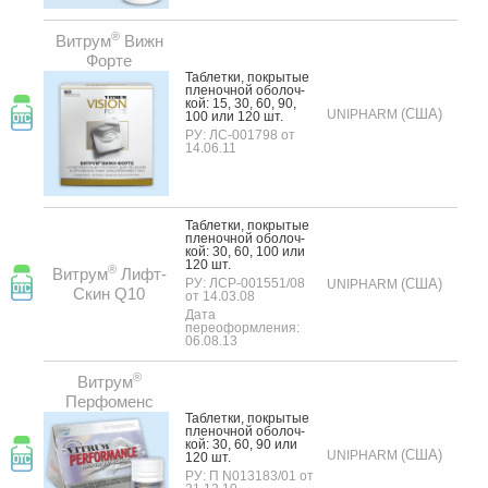
®
Витрум
Вижн
Форте
Таб­летки, пок­ры­тые
пле­ноч­ной обо­лоч­
кой: 15, 30, 60, 90,
(США)
UNIPHARM
100 или 120 шт.
РУ: ЛС-001798 от
14.06.11
Таб­летки, пок­ры­тые
пле­ноч­ной обо­лоч­
кой: 30, 60, 100 или
120 шт.
®
Витрум
Лифт-
РУ: ЛСР-001551/08
(США)
UNIPHARM
Скин Q10
от 14.03.08
Дата
переоформления:
06.08.13
®
Витрум
Перфоменс
Таб­летки, пок­ры­тые
пле­ноч­ной обо­лоч­
кой: 30, 60, 90 или
(США)
UNIPHARM
120 шт.
РУ: П N013183/01 от