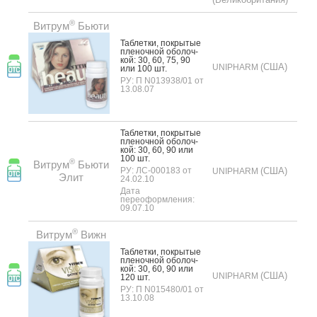
®
Витрум
Бьюти
Таб­летки, пок­ры­тые
пле­ноч­ной обо­лоч­
кой: 30, 60, 75, 90
(США)
UNIPHARM
или 100 шт.
РУ: П N013938/01 от
13.08.07
Таб­летки, пок­ры­тые
пле­ноч­ной обо­лоч­
кой: 30, 60, 90 или
100 шт.
®
Витрум
Бьюти
РУ: ЛС-000183 от
(США)
UNIPHARM
Элит
24.02.10
Дата
переоформления:
09.07.10
®
Витрум
Вижн
Таб­летки, пок­ры­тые
пле­ноч­ной обо­лоч­
кой: 30, 60, 90 или
(США)
UNIPHARM
120 шт.
РУ: П N015480/01 от
13.10.08