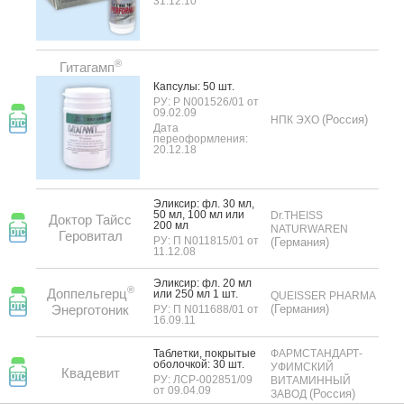
31.12.10
®
Гитагамп
Кап­су­лы: 50 шт.
РУ: Р N001526/01 от
09.02.09
(Россия)
НПК ЭХО
Дата
переоформления:
20.12.18
Элик­сир: фл. 30 мл,
50 мл, 100 мл или
Dr.THEISS
Доктор Тайсс
200 мл
NATURWAREN
Геровитал
РУ: П N011815/01 от
(Германия)
11.12.08
Элик­сир: фл. 20 мл
®
Доппельгерц
или 250 мл 1 шт.
QUEISSER PHARMA
Энерготоник
(Германия)
РУ: П N011688/01 от
16.09.11
Таб­летки, пок­ры­тые
ФАРМСТАНДАРТ-
обо­лоч­кой: 30 шт.
УФИМСКИЙ
Квадевит
РУ: ЛСР-002851/09
ВИТАМИННЫЙ
от 09.04.09
(Россия)
ЗАВОД