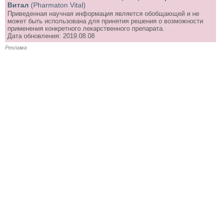
Витал
(Pharmaton Vital)
Приведенная научная информация является обобщающей и не
может быть использована для принятия решения о возможности
применения конкретного лекарственного препарата.
Дата обновления: 2019.08.08
Реклама