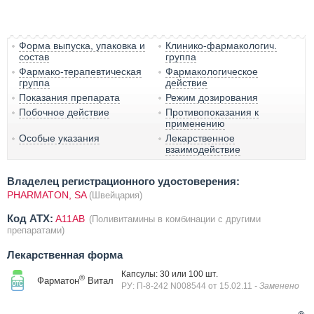
Форма выпуска, упаковка и
Клинико-фармакологич.
состав
группа
Фармако-терапевтическая
Фармакологическое
группа
действие
Показания препарата
Режим дозирования
Побочное действие
Противопоказания к
применению
Особые указания
Лекарственное
взаимодействие
Владелец регистрационного удостоверения:
PHARMATON, SA
(Швейцария)
Код ATX:
A11AB
(Поливитамины в комбинации с другими
препаратами)
Лекарственная форма
Капсулы: 30 или 100 шт.
®
Фарматон
Витал
РУ: П-8-242 N008544 от 15.02.11
- Заменено