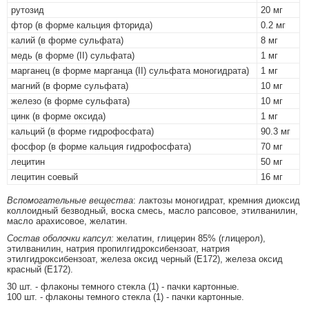
рутозид
20 мг
фтор (в форме кальция фторида)
0.2 мг
калий (в форме сульфата)
8 мг
медь (в форме (II) сульфата)
1 мг
марганец (в форме марганца (II) сульфата моногидрата)
1 мг
магний (в форме сульфата)
10 мг
железо (в форме сульфата)
10 мг
цинк (в форме оксида)
1 мг
кальций (в форме гидрофосфата)
90.3 мг
фосфор (в форме кальция гидрофосфата)
70 мг
лецитин
50 мг
лецитин соевый
16 мг
Вспомогательные вещества
: лактозы моногидрат, кремния диоксид
коллоидный безводный, воска смесь, масло рапсовое, этилванилин,
масло арахисовое, желатин.
Состав оболочки капсул:
желатин, глицерин 85% (глицерол),
этилванилин, натрия пропилгидроксибензоат, натрия
этилгидроксибензоат, железа оксид черный (Е172), железа оксид
красный (Е172).
30 шт. - флаконы темного стекла (1) - пачки картонные.
100 шт. - флаконы темного стекла (1) - пачки картонные.