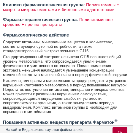
Клинико-фармакологическая группа:
Поливитамины с
макро- и микроэлементами и биогенными адаптогенами
Фармако-терапевтическая группа:
Поливитаминное
средство + прочие препараты
Фармакологическое действие
Содержит витамины, минеральные вещества в количествах,
соответствующих суточной потребности, а также
стандартизированный экстракт женьшеня G115.
Стандартизированный экстракт женьшеня G115 повышает общий
уровень метаболизма, что сопровождается увеличением
физического и умственного потенциала. После применения
экстракта женьшеня наблюдается уменьшение концентрации
молочной кислоты в мышечной ткани в период физической нагрузки.
Витамины, минералы и микроэлементы предупреждают и устраняют
нарушения клеточного метаболизма в период повышенных нагрузок.
Недостаток поступления витаминов, минералов и микроэлементов
может привести к различным нарушениям самочувствия,
сопровождающимся ощущением слабости, усталости,
сопротивляемости организма, а также замедлением периода
выздоровления. Комплекс витаминов группы В необходим для
нормального метаболизма.
®
Показания активных веществ препарата Фарматон
Витал
На сайте Видаль используются файлы cookie
Ok