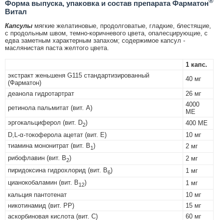
®
Форма выпуска, упаковка и состав препарата Фарматон
Витал
Капсулы
мягкие желатиновые, продолговатые, гладкие, блестящие,
с продольным швом, темно-коричневого цвета, опалесцирующие, с
едва заметным характерным запахом; содержимое капсул -
маслянистая паста желтого цвета.
1 капс.
экстракт женьшеня G115 стандартизированный
40 мг
(Фарматон)
деанола гидротартрат
26 мг
4000
ретинола пальмитат (вит. А)
МЕ
эргокальциферол (вит. D
)
400 МЕ
2
D,L-α-токоферола ацетат (вит. E)
10 мг
тиамина мононитрат (вит. B
)
2 мг
1
рибофлавин (вит. B
)
2 мг
2
пиридоксина гидрохлорид (вит. B
)
1 мг
6
цианокобаламин (вит. B
)
1 мг
12
кальция пантотенат
10 мг
никотинамид (вит. PP)
15 мг
аскорбиновая кислота (вит. С)
60 мг